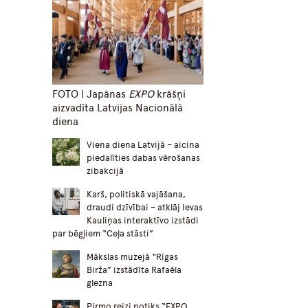
FOTO | Japānas
EXPO
krāšņi
aizvadīta Latvijas Nacionālā
diena
Viena diena Latvijā – aicina
piedalīties dabas vērošanas
zibakcijā
Karš, politiskā vajāšana,
draudi dzīvībai – atklāj Ievas
Kauliņas interaktīvo izstādi
par bēgļiem “Ceļa stāsti”
Mākslas muzejā “Rīgas
Birža” izstādīta Rafaēla
glezna
Pirmo reizi notiks “EXPO