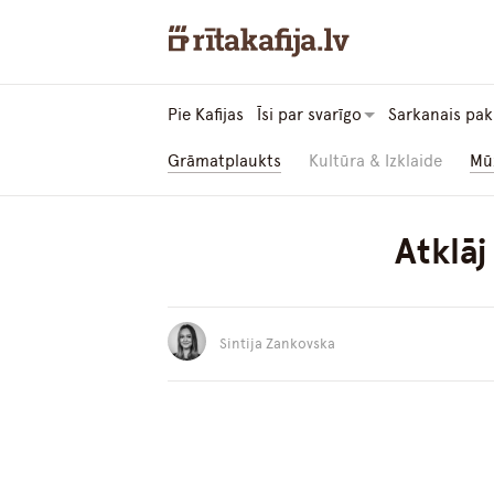
Pie Kafijas
Īsi par svarīgo
Sarkanais pak
Grāmatplaukts
Kultūra & Izklaide
Mū
Atklāj
Sintija Zankovska