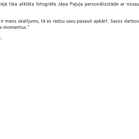
zejā tika atklāta fotogrāfa Jāņa Paļuļa personālizstāde ar nos
s ir mans skatījums, tā es redzu savu pasauli apkārt. Savos darbo
bas momentus.”
t: