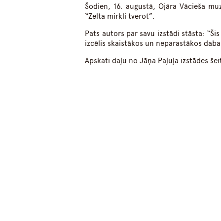
Šodien, 16. augustā, Ojāra Vācieša mu
“Zelta mirkli tverot”
.
Pats autors par savu izstādi stāsta: “Ši
izcēlis skaistākos un neparastākos da
Apskati daļu no Jāņa Paļuļa izstādes šei