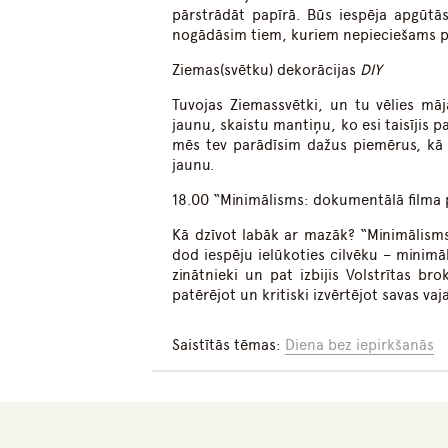
pārstrādāt papīrā. Būs iespēja apgūtās 
nogādāsim tiem, kuriem nepieciešams 
Ziemas(svētku) dekorācijas
DIY
Tuvojas Ziemassvētki, un tu vēlies māj
jaunu, skaistu mantiņu, ko esi taisījis 
mēs tev parādīsim dažus piemērus, kā l
jaunu.
18.00 “Minimālisms: dokumentālā filma 
Kā dzīvot labāk ar mazāk? “Minimālism
dod iespēju ielūkoties cilvēku – minimāl
zinātnieki un pat izbijis Volstrītas b
patērējot un kritiski izvērtējot savas vaj
Saistītās tēmas:
Diena bez iepirkšanās