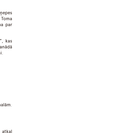
aņepes
a Toma
ma par
”, kas
Kanādā
i.
nalām.
 atkal