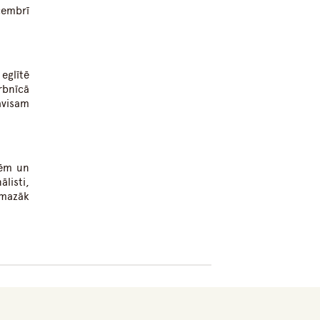
cembrī
eglītē
arbnīcā
avisam
sēm un
listi,
 mazāk