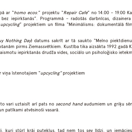
pā ar “
homo ecos
:” projektu “
Repair Cafe
” no 14.00 – 19.00 K
u bez iepirkšanās”. Programmā – radošās darbnīcas, dizainer
“
upcycling
” projektiem un filma “Minimālisms: dokumentālā fil
uy Nothing Day
) datums sakrīt ar tā saukto “Melno piektdienu
ošanām pirms Ziemassvētkiem. Kustība tika aizsākta 1992.gadā 
zgaismotu iepirkšanās drudža vides, sociālo un psiholoģisko ietekm
 viņa īstenotajiem “
upcycling”
projektiem
to vari uztaisīt arī pats no
second hand
audumiem un griķu sē
 un patīkami atvēsinoši vasarā.
i, kuri stūrī krāj putekļus, tad ņem tos sev līdzi, un iemācies