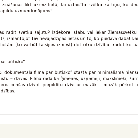
zināšanas likt uzreiz lietā, lai uztaisītu svētku kartiņu, ko de
papildu uzmundrinājums!
ās radīt svētku sajūtu? Izdekorē istabu vai iekar Ziemassvētku 
pats, izmantojot tev nevajadzīgas lietas un to, ko piedāvā daba! D
ietām (ko varbūt taisījies izmest) dot otru dzīvību, radot ko p
par būtisko”
s: dokumentālā filma par būtisko” stāsta par minimālisma nian
istu – dzīvēs. Filma rāda kā ģimenes, uzņēmēji, mākslinieki, žurnā
rokeris cenšas dzīvot piepildītu dzīvi ar mazāk – mazāk pērkot,
adzības.