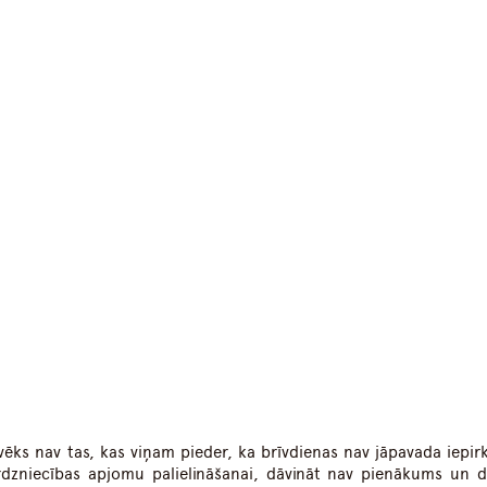
dIn
atsApp
vēks nav tas, kas viņam pieder, ka brīvdienas nav jāpavada iepir
irdzniecības apjomu palielināšanai, dāvināt nav pienākums un 