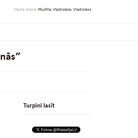
Vārda diena:
Mudīte, Vladislava, Vladislavs
anās”
Turpini lasīt