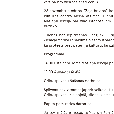
vērtība nav vienāda ar to cenu?
26.novembrī biedrība “Zaļā brīvība” ko
kultūras centrā aicina atzīmēt “Dien
Mazjāņa lekcija par viņa īstenotajiem 
būtisko”.
“Dienas bez iepirkšanās” (angliski –
B
Ziemeļamerikā ir sākums plašām izpārd
kā protests pret patēriņa kultūru, lai i
Programma
14.00 Dizainera Toma Mazjāņa lekcija par
15.00
Repair cafe #6
Griķu spilvenu šūšanas darbnīca
Spilvens nav vienmēr jāpērk veikalā, tu 
Griķu spilveni ir elpojoši, sildoši ziemā,
Papīra pārstrādes darbnīca
Ja tev mājās ir vecas avīzes un žurnāl