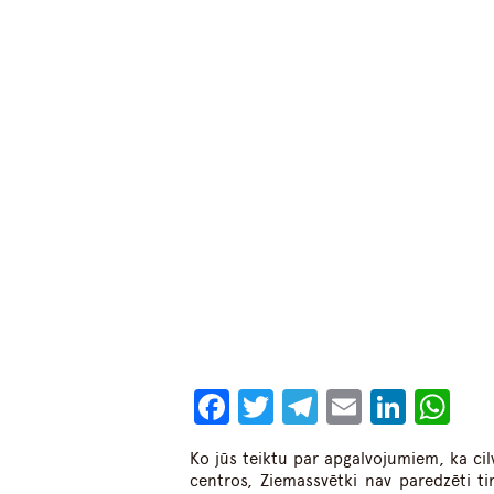
Facebook
Twitter
Telegram
Email
Linke
Wh
Ko jūs teiktu par apgalvojumiem, ka cil
centros, Ziemassvētki nav paredzēti t