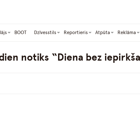
lājs
BOOT
Dzīvesstils
Reportieris
Atpūta
Reklāma
dien notiks “Diena bez iepirkš