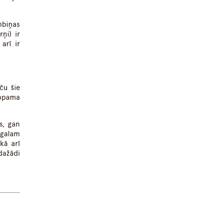
mbiņas
ņi) ir
arī ir
ču šie
topama
s, gan
 galam
kā arī
dažādi