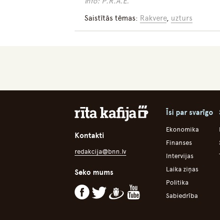
Info: P.R.A.E.
Saistītās tēmas:
Rakvere
,
uzturs
Īsi par svarīgo
Ekonomika
Kontakti
Finanses
redakcija@bnn.lv
Intervijas
Laika ziņas
Seko mums
Politika
Sabiedrība