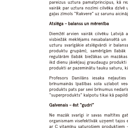
pareizus uztura pamatprincipus, kā rez
vairāk par uztura nozīmi cilvēka dzīvē
gaļas zīmols “Rakvere” uz sarunu aicinā
Atslēga – balanss un mērenība
Diemžēl arvien vairāk cilvēku Latvijā 
visbiežāk meklējams nesabalansētā un 
uzturu svarīgākie atslēgvārdi ir balan
produktu grupām), samērīgām (labāk uz
regulārām (labāk biežākas un mazākas 
ik
d
dienu jāiekļauj graudaugu produkti 
produkti ar pazeminātu tauku saturu, kā a
Profesors Danilāns iesaka neļautie
brīnumainās īpašības sola uzlabot vese
produkts pats par sevi brīnumus nedarīs 
“superprodukts” kalpotu tikai kā papildi
Galvenais – ēst “gudri”
Ne mazāk svarīgi ir savas maltītes ga
organismam visefektīvāk uzņemt tajos 
ar C vitamīnu saturošiem produktiem –