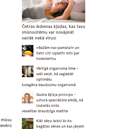
Četras ikdienas kļūdas, kas tavu
imūnsistēmu var novājināt
vairāk nekā vīrusi
«Bažām nav pamata!» un
četri citi izplatīti mīti par
holesterīnu
Vērtīgā organisma līme –
seši veidi, kā saglabāt
optimālu
kolagēna daudzumu organismā
Gudra šķīvja princips –
uztura speciāliste atklāj, kā
izskatās sirds
veselībai draudzīga maltīte
a mūsu
Klāt sēņu laiks! Ar ko
ievēro
bagātas sēnes un kas jāņem