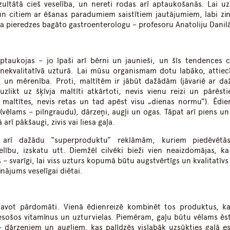
ultātā cieš veselība, un nereti rodas arī aptaukošanās. Lai uz
 un citiem ar ēšanas paradumiem saistītiem jautājumiem, labi zi
ja pieredzes bagāto gastroenterologu – profesoru Anatoliju Danil
aptaukojas – jo īpaši arī bērni un jaunieši, un šīs tendences c
nekvalitatīvā uzturā. Lai mūsu organismam dotu labāko, attiec
ss un mērenība. Proti, maltītēm ir jābūt dažādām (jāvariē ar d
likt uz šķīvja maltīti atkārtoti, nevis vienu reizi un pārēsti
maltītes, nevis retas un tad apēst visu „dienas normu”). Ēdie
(vēlams – pilngraudu), dārzeņi, augļi un ogas. Tāpat arī piens un
rī pākšaugi, zivis vai liesa gaļa.
s arī dažādu “superproduktu” reklāmām, kuriem piedēvētā
lību, izskatu utt. Diemžēl cilvēki bieži vien neaizdomājas, ka
– svarīgi, lai viss uzturs kopumā būtu augstvērtīgs un kvalitatīvs
nājums veselīgai diētai.
tavot pārdomāti. Vienā ēdienreizē kombinēt tos produktus, ka
esošos vitamīnus un uzturvielas. Piemēram, gaļu būtu vēlams ēs
 dārzeņiem un augļiem, kas palīdzēs vislabāk uzsūkties gaļā es