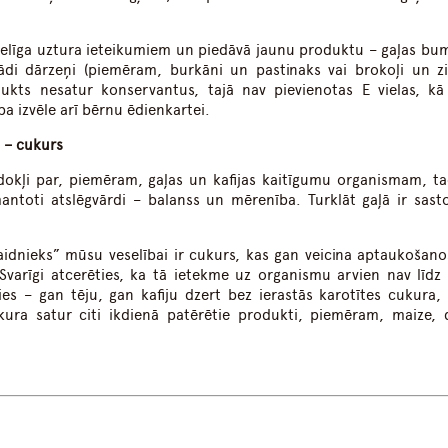
veselīga uztura ieteikumiem un piedāvā jaunu produktu – gaļas bu
di dārzeņi (piemēram, burkāni un pastinaks vai brokoļi un zir
dukts nesatur konservantus, tajā nav pievienotas E vielas, kā 
a izvēle arī bērnu ēdienkartei.
 – cukurs
iedokļi par, piemēram, gaļas un kafijas kaitīgumu organismam, ta
zmantoti atslēgvārdi – balanss un mērenība. Turklāt gaļā ir sas
naidnieks” mūsu veselībai ir cukurs, kas gan veicina aptaukošano
 Svarīgi atcerēties, ka tā ietekme uz organismu arvien nav līdz
ties – gan tēju, gan kafiju dzert bez ierastās karotītes cukura, 
ura satur citi ikdienā patērētie produkti, piemēram, maize, 