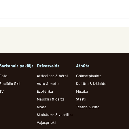
Sarkanais paklājs
Dzīvesveids
Atpūta
Foto
Attiecības & bērni
Grāmatplaukts
Sociālie tīkli
Auto & moto
Kultūra & Izklaide
TV
Ezotērika
Mūzika
Mājoklis & dārzs
Stāsti
Mode
Teātris & kino
Skaistums & veselība
Vaļasprieki