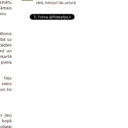
zinātu
vērā, lietojot tās uzturā
nāmais
ānu.
ēlonis
ībā uz
ažādām
es) un
nkartē
 piena
s teju
 viens
 un šis
s ļauj
t kopā
ošajai