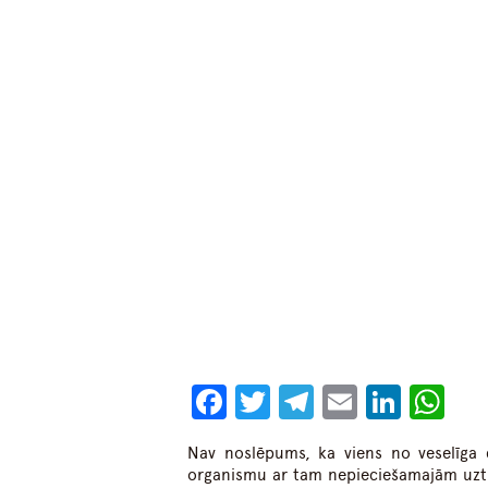
Facebook
Twitter
Telegram
Email
Linke
Wh
Nav noslēpums, ka viens no veselīga 
organismu ar tam nepieciešamajām uztur