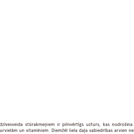
dIn
atsApp
dzīvesveida stūrakmeņiem ir pilnvērtīgs uzturs, kas nodrošin
vielām un vitamīniem. Diemžēl liela daļa sabiedrības arvien ne