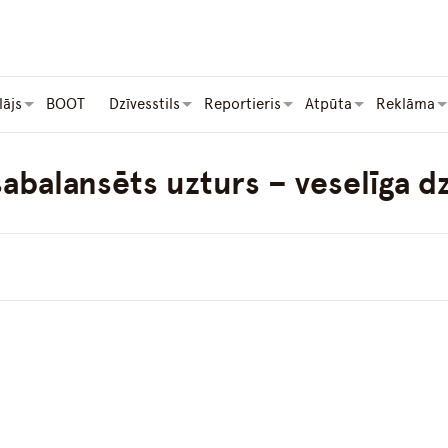
lājs
BOOT
Dzīvesstils
Reportieris
Atpūta
Reklāma
abalansēts uzturs – veselīga dz