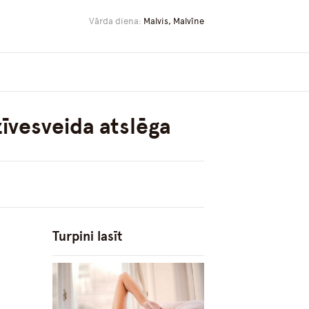
Vārda diena:
Malvis, Malvīne
īvesveida atslēga
Turpini lasīt