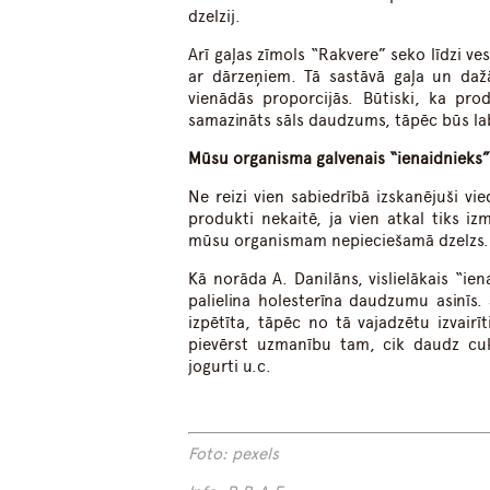
dzelzij.
Arī gaļas zīmols “Rakvere” seko līdzi 
ar dārzeņiem. Tā sastāvā gaļa un dažā
vienādās proporcijās. Būtiski, ka pro
samazināts sāls daudzums, tāpēc būs lab
Mūsu organisma galvenais “ienaidnieks”
Ne reizi vien sabiedrībā izskanējuši v
produkti nekaitē, ja vien atkal tiks i
mūsu organismam nepieciešamā dzelzs.
Kā norāda A. Danilāns, vislielākais “ie
palielina holesterīna daudzumu asinīs.
izpētīta, tāpēc no tā vajadzētu izvairī
pievērst uzmanību tam, cik daudz cuk
jogurti u.c.
Foto: pexels