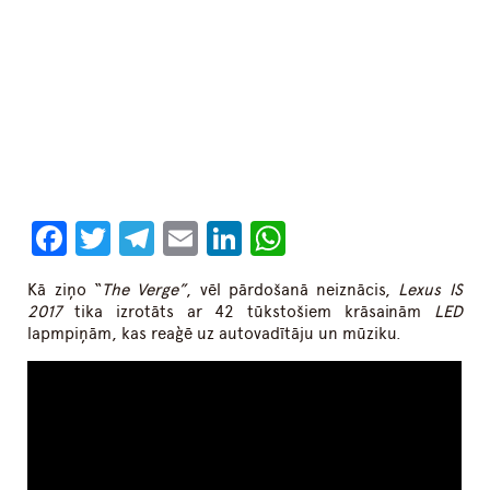
Facebook
Twitter
Telegram
Email
LinkedIn
WhatsApp
Kā ziņo “
The Verge”
, vēl pārdošanā neiznācis,
Lexus IS
2017
tika izrotāts ar 42 tūkstošiem krāsainām
LED
lapmpiņām, kas reaģē uz autovadītāju un mūziku.