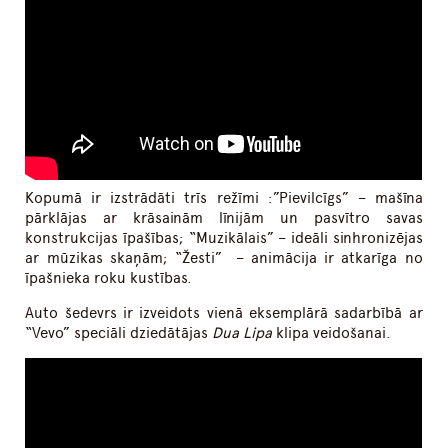
Kopumā ir izstrādāti trīs režīmi :”Pievilcīgs” – mašīna
pārklājas ar krāsainām līnijām un pasvītro savas
konstrukcijas īpašības; “Muzikālais” – ideāli sinhronizējas
ar mūzikas skaņām; “Žesti” – animācija ir atkarīga no
īpašnieka roku kustības.
Auto šedevrs ir izveidots vienā eksemplārā sadarbībā ar
“Vevo” speciāli dziedātājas
Dua Lipa
klipa veidošanai.