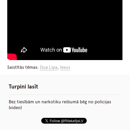
Saistītās tēmas:
Dua Lipa
,
lexus
Turpini lasīt
Bez tiesībām un narkotiku reibumā bēg no policijas
(video)