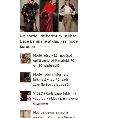
No bordo līdz bārkstīm: stiliste
Dace Bahmane atklāj, kas modē
šoruden
Modē retro – kā izpušķot
eglīti un izrotāt mājokli 70.
un 80. gadu stilā
Mode «pirmsinterneta
laikmetā» jeb 90. gadi
žurnāla
Vogue
lappusēs
VIDEO | Karls Lāgerfelds: kā
vācu puika kļuva par slavenu
dizaineru
Mūžībā devusies izcilā
modes māksliniece Vivjena