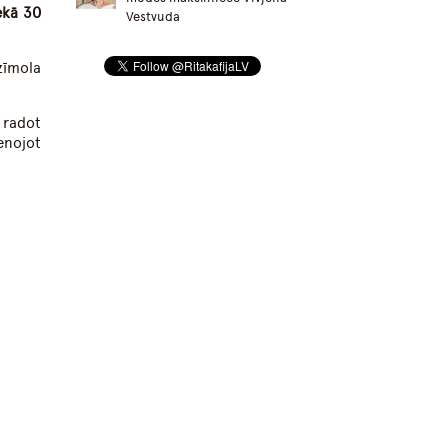
nekā 30
Vestvuda
 zīmola
 radot
enojot