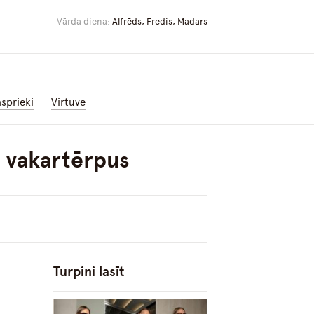
Vārda diena:
Alfrēds, Fredis, Madars
asprieki
Virtuve
s vakartērpus
Turpini lasīt