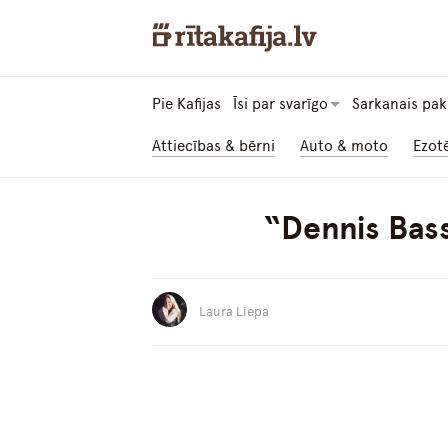
Pie Kafijas
Īsi par svarīgo
Sarkanais pak
Attiecības & bērni
Auto & moto
Ezot
“Dennis Bass
Laura Liepa