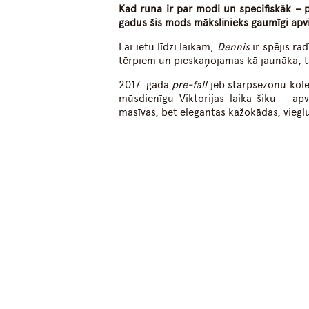
Kad runa ir par modi un specifiskāk – 
gadus šis mods mākslinieks gaumīgi apv
Lai ietu līdzi laikam,
Dennis
ir spējis ra
tērpiem un pieskaņojamas kā jaunāka,
2017. gada
pre-fall
jeb starpsezonu kolek
mūsdienīgu Viktorijas laika šiku – ap
masīvas, bet elegantas kažokādas, viegl