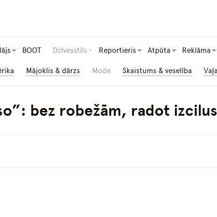
lājs
BOOT
Dzīvesstils
Reportieris
Atpūta
Reklāma
ērika
Mājoklis & dārzs
Mode
Skaistums & veselība
Vaļ
o”: bez robežām, radot izcilu