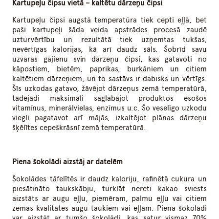
Kartupeļu čipsu vietā – kaltētu dārzeņu čipsi
Kartupeļu čipsi augstā temperatūra tiek cepti eļļā, bet
paši kartupeļi šāda veida apstrādes procesā zaudē
uzturvērtību un rezultātā tiek uzņemtas tukšas,
nevērtīgas kalorijas, kā arī daudz sāls. Šobrīd savu
uzvaras gājienu svin dārzeņu čipsi, kas gatavoti no
kāpostiem, bietēm, paprikas, burkāniem un citiem
kaltētiem dārzeņiem, un to sastāvs ir dabisks un vērtīgs.
Šīs uzkodas gatavo, žāvējot dārzeņus zemā temperatūrā,
tādējādi maksimāli saglabājot produktos esošos
vitamīnus, minerālvielas, enzīmus u.c. Šo veselīgo uzkodu
viegli pagatavot arī mājās, izkaltējot plānas dārzeņu
šķēlītes cepeškrāsnī zemā temperatūrā.
Piena šokolādi aizstāj ar datelēm
Šokolādes tāfelītēs ir daudz kaloriju, rafinētā cukura un
piesātināto taukskābju, turklāt nereti kakao sviests
aizstāts ar augu eļļu, piemēram, palmu eļļu vai citiem
zemas kvalitātes augu taukiem vai eļļām. Piena šokolādi
var aizstāt ar tumšo šokolādi, kas satur vismaz 70%