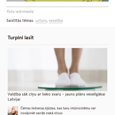
Foto:wikimedia
Saistītās tēmas:
uzturs
,
veselība
Turpini lasīt
Valdība sāk cīņu ar lieko svaru – jauns plāns veselīgākai
Latvijai
Četras ikdienas kļūdas, kas tavu imūnsistēmu var
novājināt vairāk nekā vīrusi