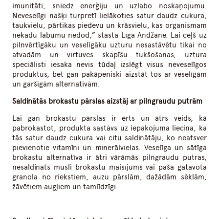
imunitāti, sniedz enerģiju un uzlabo noskaņojumu.
Neveselīgi našķi turpretī lielākoties satur daudz cukura,
taukvielu, pārtikas piedevu un krāsvielu, kas organismam
nekādu labumu nedod,” stāsta Līga Andžāne. Lai ceļš uz
pilnvērtīgāku un veselīgāku uzturu nesastāvētu tikai no
atvadām un virtuves skapīšu tukšošanas, uztura
speciālisti iesaka nevis tūdaļ izslēgt visus neveselīgos
produktus, bet gan pakāpeniski aizstāt tos ar veselīgām
un garšīgām alternatīvām.
Saldinātās brokastu pārslas aizstāj ar pilngraudu putrām
Lai gan brokastu pārslas ir ērts un ātrs veids, kā
pabrokastot, produkta sastāvs uz iepakojuma liecina, ka
tās satur daudz cukura vai citu saldinātāju, ko neatsver
pievienotie vitamīni un minerālvielas. Veselīga un sātīga
brokastu alternatīva ir ātri vārāmās pilngraudu putras,
nesaldināts musli brokastu maisījums vai paša gatavota
granola no riekstiem, auzu pārslām, dažādām sēklām,
žāvētiem augļiem un tamlīdzīgi.