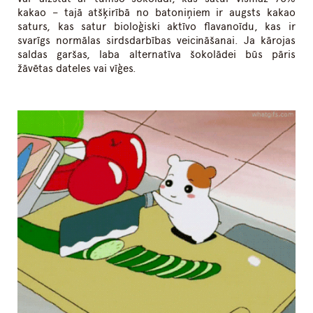
kakao – tajā atšķirībā no batoniņiem ir augsts kakao
saturs, kas satur bioloģiski aktīvo flavanoīdu, kas ir
svarīgs normālas sirdsdarbības veicināšanai. Ja kārojas
saldas garšas, laba alternatīva šokolādei būs pāris
žāvētas dateles vai vīģes.