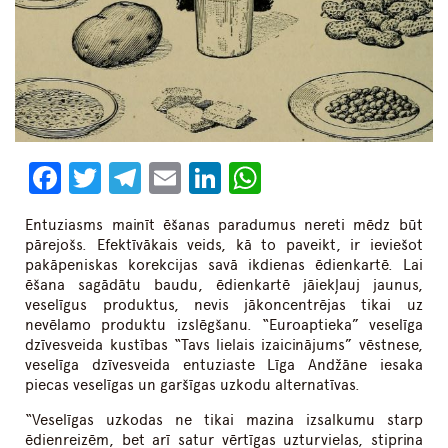
Facebook
Twitter
Telegram
Email
LinkedIn
WhatsApp
Entuziasms mainīt ēšanas paradumus nereti mēdz būt
pārejošs. Efektīvākais veids, kā to paveikt, ir ieviešot
pakāpeniskas korekcijas savā ikdienas ēdienkartē. Lai
ēšana sagādātu baudu, ēdienkartē jāiekļauj jaunus,
veselīgus produktus, nevis jākoncentrējas tikai uz
nevēlamo produktu izslēgšanu. “Euroaptieka” veselīga
dzīvesveida kustības “Tavs lielais izaicinājums” vēstnese,
veselīga dzīvesveida entuziaste Līga Andžāne iesaka
piecas veselīgas un garšīgas uzkodu alternatīvas.
“Veselīgas uzkodas ne tikai mazina izsalkumu starp
ēdienreizēm, bet arī satur vērtīgas uzturvielas, stiprina