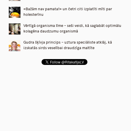
«Bažām nav pamata!» un četri citi izplatīti mīti par
holesterīnu
Vērtīgā organisma līme – seši veidi, kā saglabāt optimālu
kolagēna daudzumu organismā
Gudra šķīvja princips – uztura speciāliste atklāj, kā
izskatās sirds veselībai draudzīga maltīte