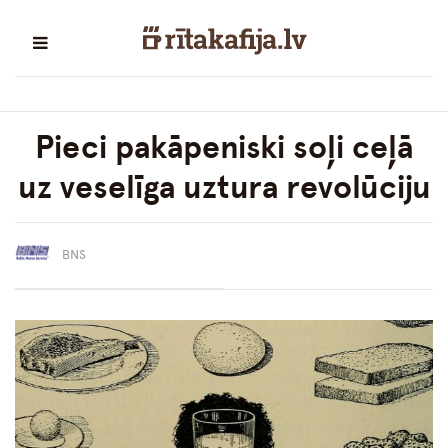
Pieci pakāpeniski soļi ceļā
uz veselīga uztura revolūciju
BNS