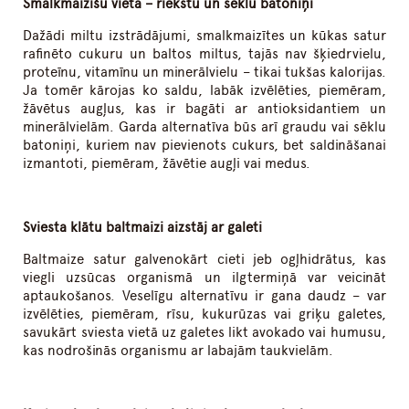
Smalkmaizīšu vietā – riekstu un sēklu batoniņi
Dažādi miltu izstrādājumi, smalkmaizītes un kūkas satur
rafinēto cukuru un baltos miltus, tajās nav šķiedrvielu,
proteīnu, vitamīnu un minerālvielu – tikai tukšas kalorijas.
Ja tomēr kārojas ko saldu, labāk izvēlēties, piemēram,
žāvētus augļus, kas ir bagāti ar antioksidantiem un
minerālvielām. Garda alternatīva būs arī graudu vai sēklu
batoniņi, kuriem nav pievienots cukurs, bet saldināšanai
izmantoti, piemēram, žāvētie augļi vai medus.
Sviesta klātu baltmaizi aizstāj ar galeti
Baltmaize satur galvenokārt cieti jeb ogļhidrātus, kas
viegli uzsūcas organismā un ilgtermiņā var veicināt
aptaukošanos. Veselīgu alternatīvu ir gana daudz – var
izvēlēties, piemēram, rīsu, kukurūzas vai griķu galetes,
savukārt sviesta vietā uz galetes likt avokado vai humusu,
kas nodrošinās organismu ar labajām taukvielām.