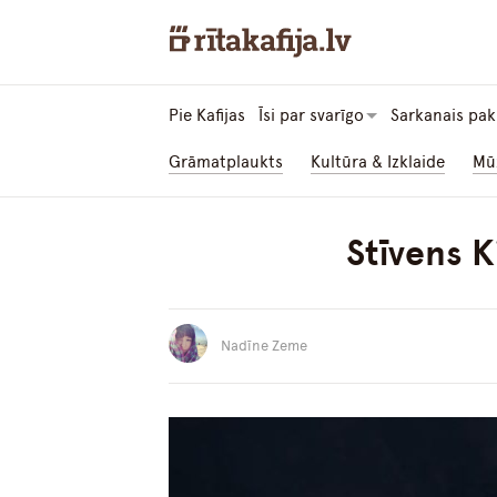
Pie Kafijas
Īsi par svarīgo
Sarkanais pak
Grāmatplaukts
Kultūra & Izklaide
Mū
Stīvens Ki
Nadīne Zeme