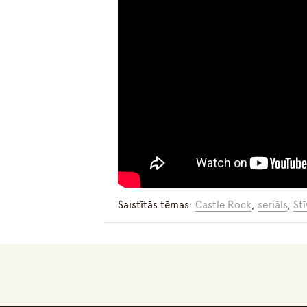
Saistītās tēmas:
Castle Rock
,
seriāls
,
St