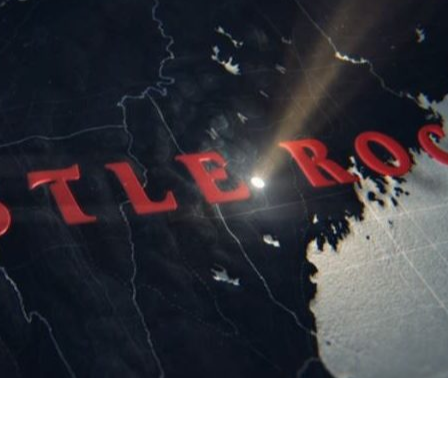
dIn
atsApp