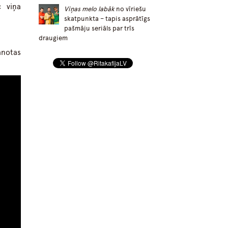
c viņa
Viņas melo labāk
no vīriešu
skatpunkta – tapis asprātīgs
pašmāju seriāls par trīs
draugiem
ānotas