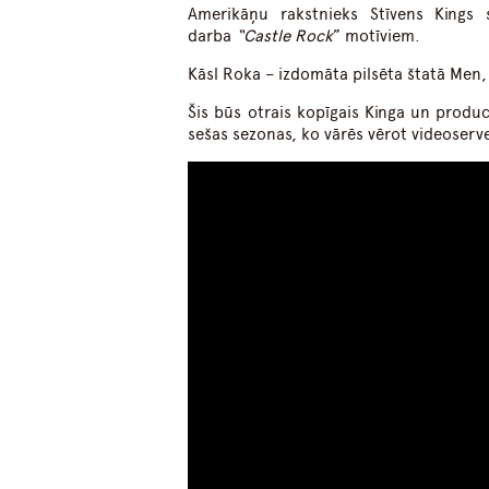
Amerikāņu rakstnieks Stīvens Kings
darba
“Castle Rock
” motīviem.
Kāsl Roka – izdomāta pilsēta štatā Men,
Šis būs otrais kopīgais Kinga un produ
sešas sezonas, ko vārēs vērot videoserv