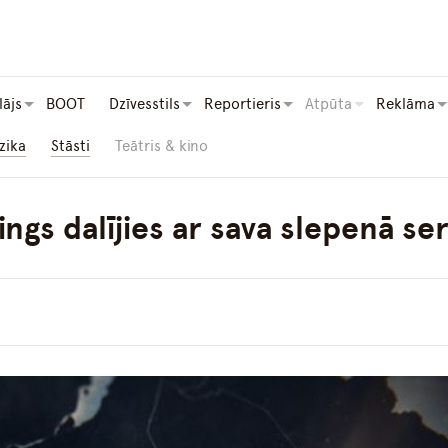
lājs
BOOT
Dzīvesstils
Reportieris
Atpūta
Reklāma
zika
Stāsti
Teātris & kino
ngs dalījies ar sava slepenā ser