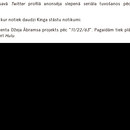
 savā
Twitter
profilā anonsēja slepenā seriāla tuvošanos pē
 kur notiek daudzi Kinga stāstu notikumi.
centa Džeja Ābramsa projekts pēc “
11/22/63
”. Pagaidām tiek pl
erī
Hulu
.