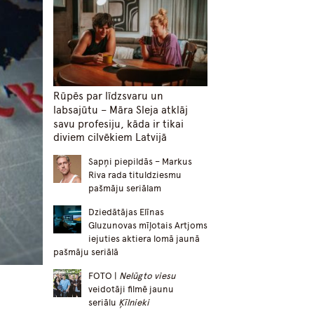
Rūpēs par līdzsvaru un
labsajūtu – Māra Sleja atklāj
savu profesiju, kāda ir tikai
diviem cilvēkiem Latvijā
Sapņi piepildās – Markus
Riva rada tituldziesmu
pašmāju seriālam
Dziedātājas Elīnas
Gluzunovas mīļotais Artjoms
iejuties aktiera lomā jaunā
pašmāju seriālā
FOTO |
Nelūgto viesu
veidotāji filmē jaunu
seriālu
Ķīlnieki