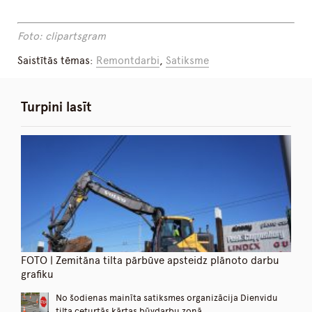
Foto: clipartsgram
Saistītās tēmas:
Remontdarbi
,
Satiksme
Turpini lasīt
FOTO | Zemitāna tilta pārbūve apsteidz plānoto darbu
grafiku
No šodienas mainīta satiksmes organizācija Dienvidu
tilta ceturtās kārtas būvdarbu zonā