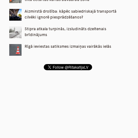
Aizmirstā drošība: kāpēc sabiedriskajā transportā
cilvēki ignorē piesprādzēšanos?
Stipra atkala turpinās, izsludināts dzeltenais
brīdinājums
Rīgā ieviestas satiksmes izmaiņas vairākās ielās