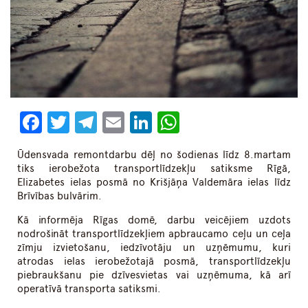
Facebook
Twitter
Telegram
Email
LinkedIn
WhatsApp
Ūdensvada remontdarbu dēļ no šodienas līdz 8.martam
tiks ierobežota transportlīdzekļu satiksme Rīgā,
Elizabetes ielas posmā no Krišjāņa Valdemāra ielas līdz
Brīvības bulvārim.
Kā informēja Rīgas domē, darbu veicējiem uzdots
nodrošināt transportlīdzekļiem apbraucamo ceļu un ceļa
zīmju izvietošanu, iedzīvotāju un uzņēmumu, kuri
atrodas ielas ierobežotajā posmā, transportlīdzekļu
piebraukšanu pie dzīvesvietas vai uzņēmuma, kā arī
operatīvā transporta satiksmi.