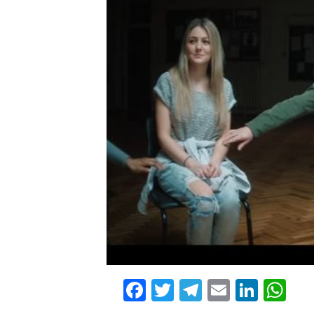
Facebook
Twitter
Telegram
Email
Linke
Wh