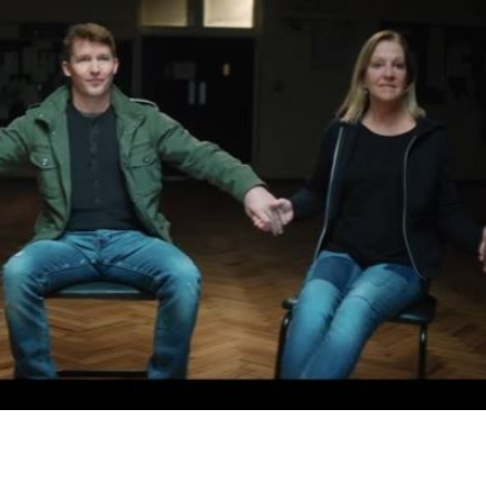
dIn
atsApp