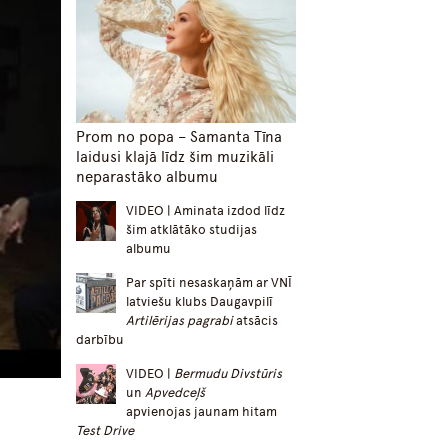
Prom no popa – Samanta Tīna
laidusi klajā līdz šim muzikāli
neparastāko albumu
VIDEO | Aminata izdod līdz
šim atklātāko studijas
albumu
Par spīti nesaskaņām ar VNĪ
latviešu klubs Daugavpilī
Artilērijas pagrabi
atsācis
darbību
VIDEO |
Bermudu Divstūris
un
Apvedceļš
apvienojas jaunam hitam
Test Drive