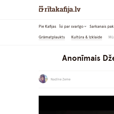
Pie Kafijas
Īsi par svarīgo
Sarkanais pak
Grāmatplaukts
Kultūra & Izklaide
Mū
Anonīmais Dže
Nadīne Zeme