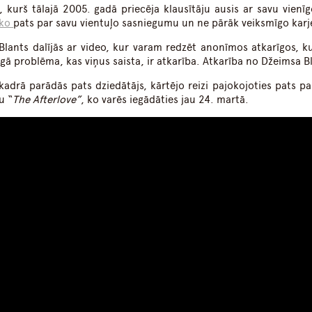
, kurš tālajā 2005. gadā priecēja klausītāju ausis ar savu vienīg
oko
pats par savu vientuļo sasniegumu un ne pārāk veiksmīgo karj
 Blants dalījās ar video, kur varam redzēt anonīmos atkarīgos, ku
gā problēma, kas viņus saista, ir atkarība. Atkarība no Džeimsa B
kadrā parādās pats dziedātājs, kārtējo reizi pajokojoties pats par
u “
The Afterlove”
, ko varēs iegādāties jau 24. martā.