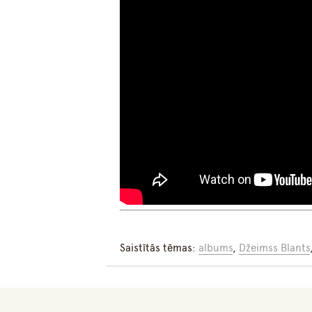
Saistītās tēmas:
albums
,
Džeimss Blants