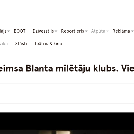
lājs
BOOT
Dzīvesstils
Reportieris
Atpūta
Reklāma
zika
Stāsti
Teātris & kino
imsa Blanta mīlētāju klubs. Vie