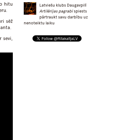
o hitu
Latviešu klubs Daugavpilī
eru.
Artilērijas pagrabi
spiests
pārtraukt savu darbību uz
ri sēž
nenoteiktu laiku
lanta.
 sevi,