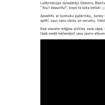
Lielbritānijas dziedātājs Džeimss Blants
“
You’r beautiful
”, kopš tā laika lieliski
j
Apveltīts ar komisku paškritiku, šoreiz
aplītī, sauc savu vārdu un vecumu. Vienī
Kad sieviete mēģina atzīties savā sāpē, 
tādā veidā reklamējot savu jauno album