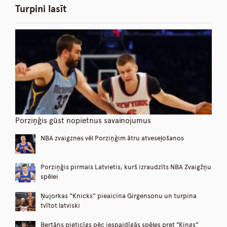
Turpini lasīt
Porziņģis gūst nopietnus savainojumus
NBA zvaigznes vēl Porziņģim ātru atveseļošanos
Porziņģis pirmais Latvietis; kurš izraudzīts NBA Zvaigžņu
spēlei
Ņujorkas “Knicks” pieaicina Girgensonu un turpina
tvītot latviski
Bertāns pieticīgs pēc iespaidīgās spēles pret ”Kings”