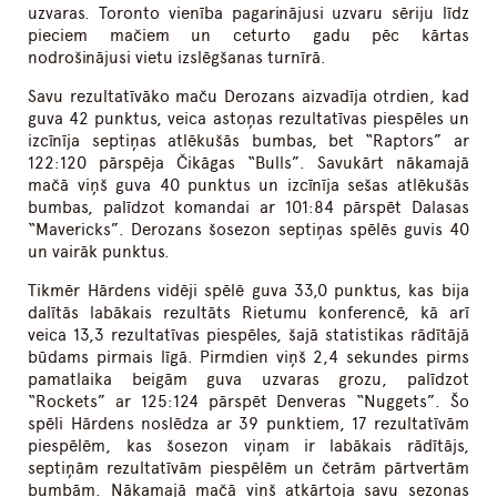
uzvaras. Toronto vienība pagarinājusi uzvaru sēriju līdz
pieciem mačiem un ceturto gadu pēc kārtas
nodrošinājusi vietu izslēgšanas turnīrā.
Savu rezultatīvāko maču Derozans aizvadīja otrdien, kad
guva 42 punktus, veica astoņas rezultatīvas piespēles un
izcīnīja septiņas atlēkušās bumbas, bet “Raptors” ar
122:120 pārspēja Čikāgas “Bulls”. Savukārt nākamajā
mačā viņš guva 40 punktus un izcīnīja sešas atlēkušās
bumbas, palīdzot komandai ar 101:84 pārspēt Dalasas
“Mavericks”. Derozans šosezon septiņas spēlēs guvis 40
un vairāk punktus.
Tikmēr Hārdens vidēji spēlē guva 33,0 punktus, kas bija
dalītās labākais rezultāts Rietumu konferencē, kā arī
veica 13,3 rezultatīvas piespēles, šajā statistikas rādītājā
būdams pirmais līgā. Pirmdien viņš 2,4 sekundes pirms
pamatlaika beigām guva uzvaras grozu, palīdzot
“Rockets” ar 125:124 pārspēt Denveras “Nuggets”. Šo
spēli Hārdens noslēdza ar 39 punktiem, 17 rezultatīvām
piespēlēm, kas šosezon viņam ir labākais rādītājs,
septiņām rezultatīvām piespēlēm un četrām pārtvertām
bumbām. Nākamajā mačā viņš atkārtoja savu sezonas