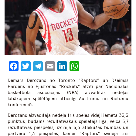
Facebook
Twitter
Telegram
Email
LinkedIn
WhatsApp
Demars Derozans no Toronto “Raptors” un Džeimss
Hārdens no Hjūstonas “Rockets” atzīti par Nacionālās
basketbola asociācijas (NBA) aizvadītās nedēļas
labākajiem spēlētājiem attiecīgi Austrumu un Rietumu
konferencēs.
Derozans aizvadītajā nedēļā trīs spēlēs vidēji iemeta 33,3
punktus, būdams rezultatīvākais spēlētājs līgā, veica 5,7
rezultatīvas piespēles, izcīnīja 5,3 atlēkušās bumbas un
pārtvēra 1,3 piespēles, kamēr “Raptors” svinēja trīs