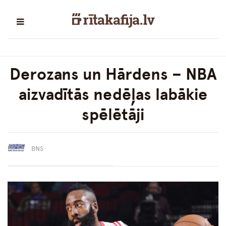
Derozans un Hārdens – NBA
aizvadītās nedēļas labākie
spēlētāji
BNS