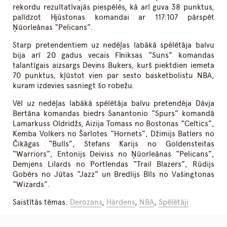
rekordu rezultatīvajās piespēlēs, kā arī guva 38 punktus,
palīdzot Hjūstonas komandai ar 117:107 pārspēt
Ņūorleānas “Pelicans”.
Starp pretendentiem uz nedēļas labākā spēlētāja balvu
bija arī 20 gadus vecais Fīniksas “Suns” komandas
talantīgais aizsargs Devins Bukers, kurš piektdien iemeta
70 punktus, kļūstot vien par sesto basketbolistu NBA,
kuram izdevies sasniegt šo robežu.
Vēl uz nedēļas labākā spēlētāja balvu pretendēja Dāvja
Bertāna komandas biedrs Sanantonio “Spurs” komandā
Lamarkuss Oldridžs, Aizija Tomass no Bostonas “Celtics”,
Kemba Volkers no Šarlotes “Hornets”, Džimijs Batlers no
Čikāgas “Bulls”, Stefans Karijs no Goldensteitas
“Warriors”, Entonijs Deiviss no Ņūorleānas “Pelicans”,
Demjens Lilards no Portlendas “Trail Blazers”, Rūdijs
Gobērs no Jūtas “Jazz” un Bredlijs Bīls no Vašingtonas
“Wizards”.
Saistītās tēmas:
Derozans
,
Hārdens
,
NBA
,
Spēlētāji