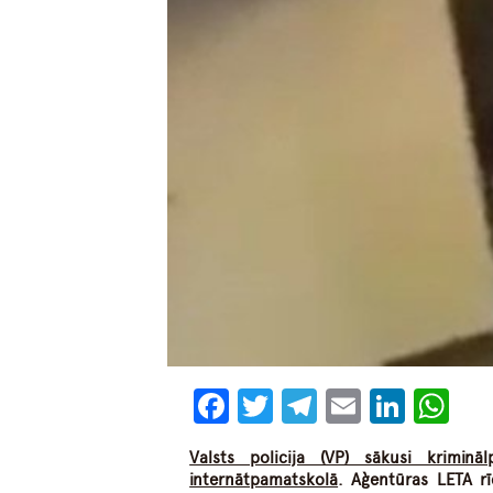
Facebook
Twitter
Telegram
Email
Linke
Wh
Valsts policija (VP) sākusi krimin
internātpamatskolā
. Aģentūras LETA rī