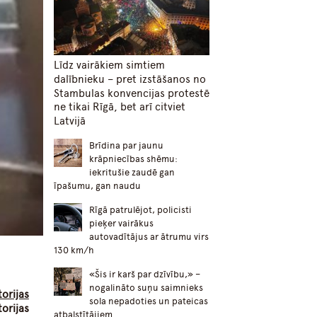
Līdz vairākiem simtiem
dalībnieku – pret izstāšanos no
Stambulas konvencijas protestē
ne tikai Rīgā, bet arī citviet
Latvijā
Brīdina par jaunu
krāpniecības shēmu:
iekritušie zaudē gan
īpašumu, gan naudu
Rīgā patrulējot, policisti
pieķer vairākus
autovadītājus ar ātrumu virs
130 km/h
«Šis ir karš par dzīvību,» –
nogalināto suņu saimnieks
orijas
sola nepadoties un pateicas
orijas
atbalstītājiem