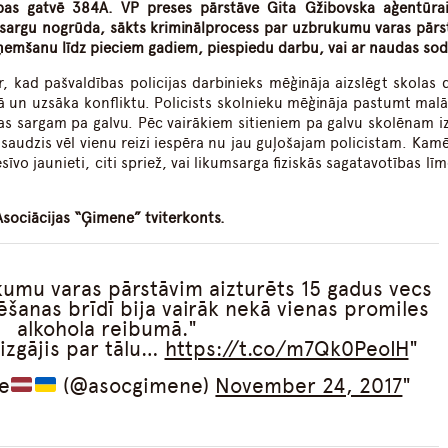
ības gatvē 384A. VP preses pārstāve Gita Gžibovska aģentūra
umsargu nogrūda, sākts kriminālprocess par uzbrukumu varas pārs
ņemšanu līdz pieciem gadiem, piespiedu darbu, vai ar naudas sod
 kad pašvaldības policijas darbinieks mēģināja aizslēgt skolas d
ā un uzsāka konfliktu. Policists skolnieku mēģināja pastumt malā
ības sargam pa galvu. Pēc vairākiem sitieniem pa galvu skolēnam i
audzis vēl vienu reizi iespēra nu jau guļošajam policistam. Kamē
īvo jaunieti, citi spriež, vai likumsarga fiziskās sagatavotības līm
sociācijas “Ģimene” tviterkonts.
umu varas pārstāvim aizturēts 15 gadus vecs
ēšanas brīdī bija vairāk nekā vienas promiles
alkohola reibumā."
aizgājis par tālu…
https://t.co/m7Qk0PeoIH
e
(@asocgimene)
November 24, 2017