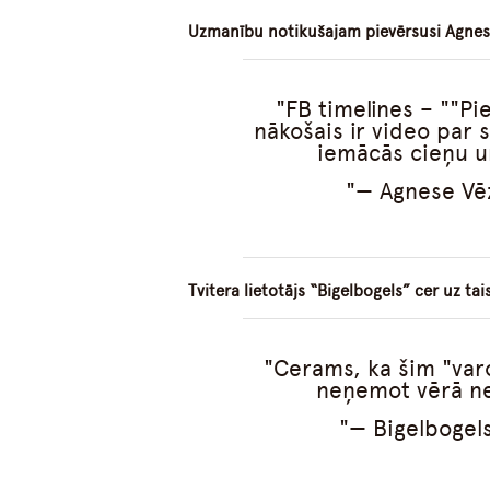
Uzmanību notikušajam pievērsusi Agnes
FB timelines – ""Pi
nākošais ir video par s
iemācās cieņu u
— Agnese Vē
Tvitera lietotājs “Bigelbogels” cer uz ta
Cerams, ka šim "varo
neņemot vērā n
— Bigelbogel