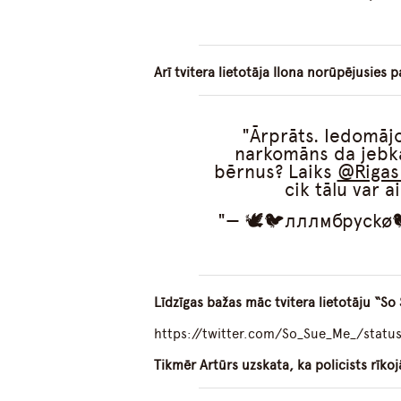
Arī tvitera lietotāja Ilona norūpējusies p
Ārprāts. Iedomājo
narkomāns da jebkas
bērnus? Laiks
@Rigas
cik tālu var 
— 🕊️🐦лллмбрусkø🐦
Līdzīgas bažas māc tvitera lietotāju “So
https://twitter.com/So_Sue_Me_/stat
Tikmēr Artūrs uzskata, ka policists rīkoj