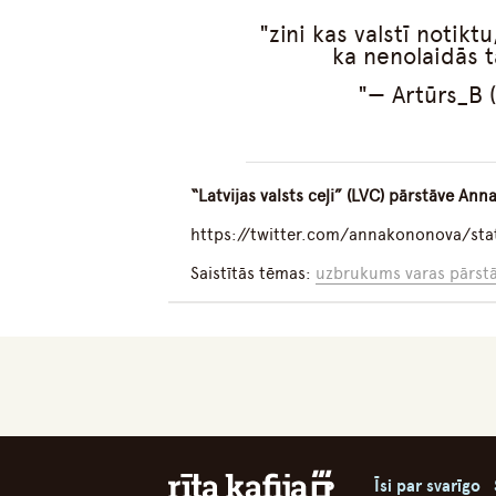
zini kas valstī notiktu
ka nenolaidās 
— Artūrs_B 
“Latvijas valsts ceļi” (LVC) pārstāve Ann
https://twitter.com/annakononova/st
Saistītās tēmas:
uzbrukums varas pārst
Īsi par svarīgo