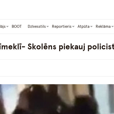
lājs
BOOT
Dzīvesstils
Reportieris
Atpūta
Reklāma
īmeklī- Skolēns piekauj policis