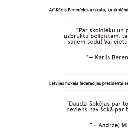
Arī Kārlis Berenfelds uzskata, ka skolē
Par skolnieku un po
uzbruktu policistam, ta
saņem sodu! Vai cietu
— Karlis Bere
Latvijas hokeja federācijas prezidenta a
Daudzi šokējas par to
neviens nav šokā par to
— Andrzej M