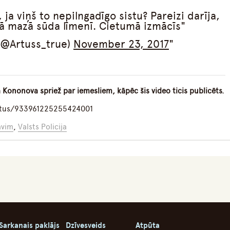
, ja viņš to nepilngadīgo sistu? Pareizi darīja,
tā mazā sūda līmenī. Cietumā izmācīs
(@Artuss_true)
November 23, 2017
a Kononova spriež par iemesliem, kāpēc šis video ticis publicēts.
atus/933961225255424001
āvim
,
Valsts Policija
Sarkanais paklājs
Dzīvesveids
Atpūta