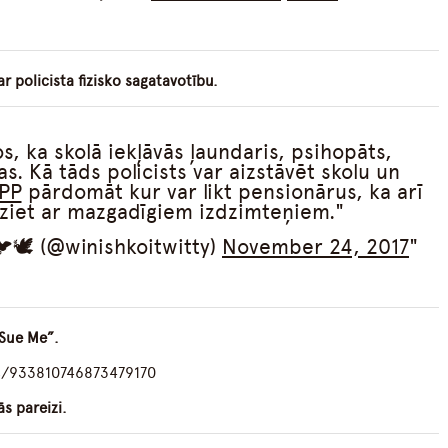
ar policista fizisko sagatavotību.
s, ka skolā iekļāvās ļaundaris, psihopāts,
. Kā tāds policists var aizstāvēt skolu un
PP
pārdomāt kur var likt pensionārus, ka arī
aiziet ar mazgadīgiem izdzimteņiem.
🕊️ (@winishkoitwitty)
November 24, 2017
 Sue Me”.
us/933810746873479170
ās pareizi.