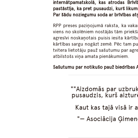
internātpamatskolā, kas atrodas Brīv
pastāstīja, ka pret pusaudzi, kurš lik
Par šādu noziegumu soda ar brīvības at
RPP preses paziņojumā raksta, ka vakar,
viens no skolēniem nostājās tām priekš
agresīvi noskaņotais puisis iesita kārt
kārtības sargu nogāzt zemē. Pēc tam pus
tvitera lietotāju pauž sašutumu par agres
atbilstošs viņa amata pienākumiem.
Sašutumu par notikušo pauž biedrības A
"Aizdomās par uzbruk
pusaudzis, kurš aiztur
Kaut kas tajā visā ir 
— Asociācija Ģimen