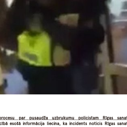
dIn
atsApp
ālprocesu par pusaudža uzbrukumu policistam Rīgas sanat
cībā esošā informācija liecina, ka incidents noticis Rīgas sanat