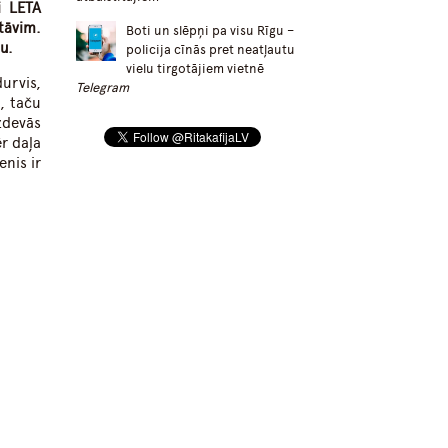
i LETA
tāvim.
Boti un slēpņi pa visu Rīgu –
u.
policija cīnās pret neatļautu
vielu tirgotājiem vietnē
urvis,
Telegram
, taču
zdevās
r daļa
enis ir