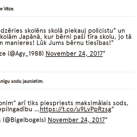
e Vēze.
edzēries skolēns skolā piekauj policistu" un
kolām Japānā, kur bērni paši tīra skolu, jo tā
n manieres! Lūk Jums bērnu tiesības!
ze (@Agy_1988)
November 24, 2017
isnīgu sodu jaunietim.
nim" arī tiks piespriests maksimālais sods,
epilngadību …
https://t.co/u9LvPpRzsg
s (@Bigelbogels)
November 24, 2017