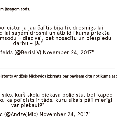
nam jāsaņem sods.
licistu: ja jau čalītis bija tik drosmīgs lai
d lai saņem drosmi un atbild likuma priekšā –
msodu – diez vai, bet nosacītu un piespiedu
darbu – jā.
nfelds (@BerisLV)
November 24, 2017
sistents Andžejs Mickēvičs izbrīnīts par pavisam citu notikuma as
 sīko, kurš skolā piekāva policistu, bet kāpēc
, ka policists ir tāds, kuru sīkais pālī mierīgi
var piekaut?
ic (@AndzejMic)
November 24, 2017