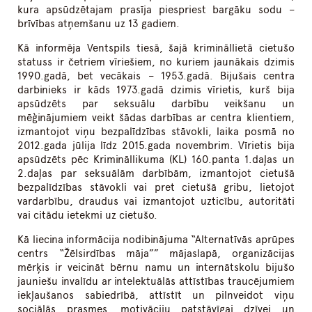
kura apsūdzētajam prasīja piespriest bargāku sodu –
brīvības atņemšanu uz 13 gadiem.
Kā informēja Ventspils tiesā, šajā krimināllietā cietušo
statuss ir četriem vīriešiem, no kuriem jaunākais dzimis
1990.gadā, bet vecākais – 1953.gadā. Bijušais centra
darbinieks ir kāds 1973.gadā dzimis vīrietis, kurš bija
apsūdzēts par seksuālu darbību veikšanu un
mēģinājumiem veikt šādas darbības ar centra klientiem,
izmantojot viņu bezpalīdzības stāvokli, laika posmā no
2012.gada jūlija līdz 2015.gada novembrim. Vīrietis bija
apsūdzēts pēc Krimināllikuma (KL) 160.panta 1.daļas un
2.daļas par seksuālām darbībām, izmantojot cietušā
bezpalīdzības stāvokli vai pret cietušā gribu, lietojot
vardarbību, draudus vai izmantojot uzticību, autoritāti
vai citādu ietekmi uz cietušo.
Kā liecina informācija nodibinājuma “Alternatīvās aprūpes
centrs “Žēlsirdības māja”” mājaslapā, organizācijas
mērķis ir veicināt bērnu namu un internātskolu bijušo
jauniešu invalīdu ar intelektuālās attīstības traucējumiem
iekļaušanos sabiedrībā, attīstīt un pilnveidot viņu
sociālās prasmes, motivāciju patstāvīgai dzīvei un