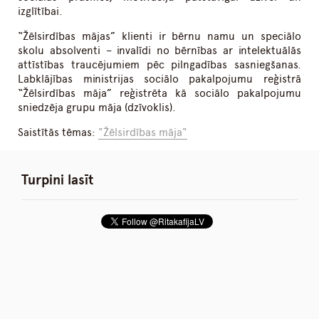
izglītībai.
“Žēlsirdības mājas” klienti ir bērnu namu un speciālo
skolu absolventi – invalīdi no bērnības ar intelektuālās
attīstības traucējumiem pēc pilngadības sasniegšanas.
Labklājības ministrijas sociālo pakalpojumu reģistrā
“Žēlsirdības māja” reģistrēta kā sociālo pakalpojumu
sniedzēja grupu māja (dzīvoklis).
Saistītās tēmas:
"Žēlsirdības māja"
Turpini lasīt