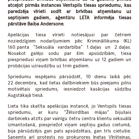
atceļot pirmās instances Ventspils tiesas spriedumu, kas
paredzēja vīrieti sodīt ar brīvības atņemšanu uz
septiņiem gadiem, aģentūru LETA informēja tiesas
pārstāve Baiba Andersone.
Apelācijas tiesa vīrieti notiesājusi par četriem
noziedzīgiem nodarījumiem pēc Krimināllikuma (KL)
160.panta “Seksuāla vardarbība” 1.daļas un 2.daļas.
Nosakot galējo sodu par šīm apsūdzībām, tiesa
piespriedusi viņam brīvības atņemšanu uz 12 gadiem un
probācijas uzraudzību uz trim gadiem.
Spriedumu iespējams pārsūdzēt, 10 dienu laikā pēc
22.decembra, kad lietas dalībniekiem būs pieejams pilns
motivētais spriedums, iesniedzot kasācijas sūdzību
Augstākajā tiesā.
Lieta tika skatīta apelācijas instancē, jo Ventspils tiesas
spriedumu, ar kuru “Žēlsirdības mājas” bijušais
darbinieks atzīts par vainīgu četru centra klientu seksuālā
izmantošanā, piespriežot viņam septiņu gadus cietumā,
bija pārsūdzējis gan pats apsūdzētais, gan trīs cietušie.
Saņemts arī protests no prokurores Inetas Vīnšteinas,