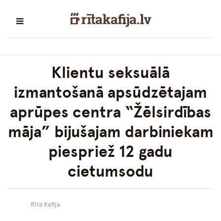
Klientu seksuālā
izmantošanā apsūdzētajam
aprūpes centra “Žēlsirdības
māja” bijušajam darbiniekam
piespriež 12 gadu
cietumsodu
Rīta Kafija