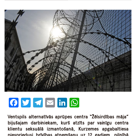
Facebook
Twitter
Telegram
Email
LinkedIn
WhatsApp
Ventspils alternatīvās aprūpes centra “Žēlsirdības māja”
bijušajam darbiniekam, kurš atzīts par vainīgu centra
klientu seksuālā izmantošanā, Kurzemes apgabaltiesa
piespriedusi brīvības atņemšanu uz 12 gadiem, pilnībā