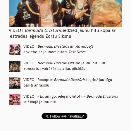
VIDEO |
Bermudu Divstūris
iedzied jaunu hitu kopā ar
estrādes leģendu Žoržu Siksnu
VIDEO |
Bermudu Divstūris
un
Apvedceļš
apvienojas jaunam hitam
Test Drive
VIDEO |
Bermudu Divstūris
izziņo jaunu hitu un
koncertus vairākās Latvijas pilsētās
VIDEO | Recepte:
Bermudu Divstūris
iegriež jaudīgu
ballīti ar rasolu
VIDEO | «Ei, amigo, ielej mohito!» –
Bermudu Divstūris
laiž klajā jaunu hitu