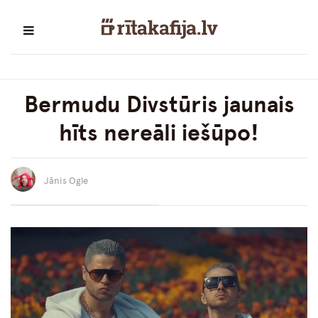
Bermudu Divstūris jaunais
hīts nereāli iešūpo!
Jānis Ogle