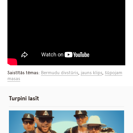
Saistītās tēmas:
Bermudu divstūris
,
jauns klips
,
šūpojam
masas
Turpini lasīt