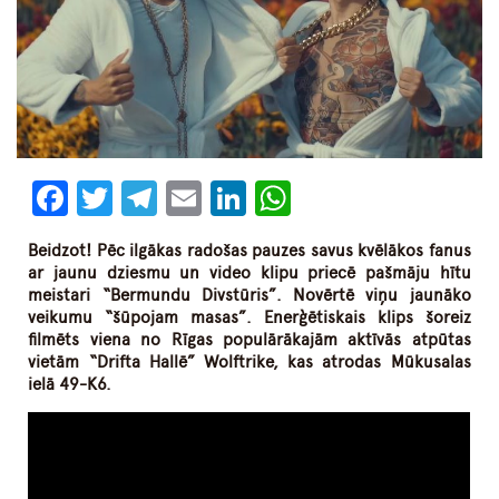
Facebook
Twitter
Telegram
Email
LinkedIn
WhatsApp
Beidzot! Pēc ilgākas radošas pauzes savus kvēlākos fanus
ar jaunu dziesmu un video klipu priecē pašmāju hītu
meistari “Bermundu Divstūris”. Novērtē viņu jaunāko
veikumu “šūpojam masas”. Enerģētiskais klips šoreiz
filmēts viena no Rīgas populārākajām aktīvās atpūtas
vietām “Drifta Hallē” Wolftrike, kas atrodas Mūkusalas
ielā 49-K6.