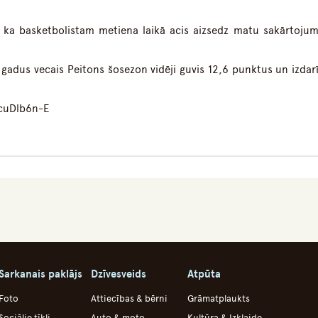
, ka basketbolistam metiena laikā acis aizsedz matu sakārtojum
gadus vecais Peitons šosezon vidēji guvis 12,6 punktus un izdarīj
cuDlb6n-E
Sarkanais paklājs
Dzīvesveids
Atpūta
Foto
Attiecības & bērni
Grāmatplaukts
Sociālie tīkli
Auto & moto
Kultūra & Izklaide