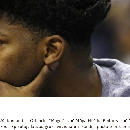
dIn
atsApp
BA) komandas Orlando ”Magic” spēlētājs Elfrīds Peitons spēl
zodi. Spēlētājs lauzās groza virzienā un izpildīja pustālo metienu