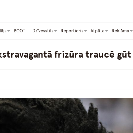
lājs
BOOT
Dzīvesstils
Reportieris
Atpūta
Reklāma
kstravagantā frizūra traucē gūt