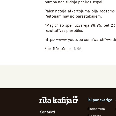
bumba neaizlidoja pat līdz stīpai.
Palēninātajā atkārtojumā bija redzams
Peitonam nav no parastākajiem.
”Magic” šo spēli uzvarēja 98:95, bet 23 
rezultatīvas piespēles.
https://www.youtube.com/watch?v=5d
Saistītās tēmas:
NBA
Īsi par svarīgo
Ekonomika
Kontakti
Finanses