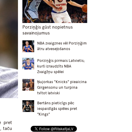
Porziņģis gūst nopietnus
savainojumus
NBA zvaigznes vēl Porziņģim
ātru atveseļošanos
Porziņģis pirmais Latvietis;
kurš izraudzīts NBA
Zvaigžņu spēlei
Ņujorkas “Knicks” pieaicina
Girgensonu un turpina
tvītot latviski
Bertāns pieticīgs pēc
iespaidīgās spēles pret
”Kings”
ē pret
, taču