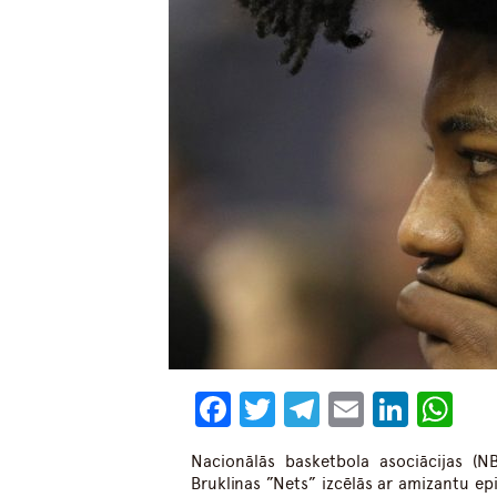
Facebook
Twitter
Telegram
Email
Linke
Wh
Nacionālās basketbola asociācijas (N
Bruklinas ”Nets” izcēlās ar amizantu epi