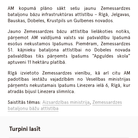
AM kopumā plāno sākt sešu jaunu Zemessardzes
bataljonu bāzu infrastruktūras attīstību – Rīgā, Jelgavas,
Bauskas, Dobeles, Krustpils un Gulbenes novados.
Jauno Zemessardzes bāzu attīstība lielākoties notiks,
pārņemot AM valdījumā valsts vai pašvaldību īpašumā
esošus nekustamos īpašumus. Piemēram, Zemessardzes
51. kājnieku bataljona attīstībai no Dobeles novada
pašvaldības tiks pārņemts īpašums “Apguldes skola”
aptuveni 11 hektāru platībā.
Rīgā izvietoto Zemessardzes vienību, kā arī citu AM
padotības iestāžu vajadzībām no Veselības ministrijas
pārņemts nekustamais īpašums Linezera ielā 6, Rīgā, kur
atradās bijusī Linezera slimnīca.
Saistītās tēmas:
Aizsardzības ministrija
,
Zemessardzes
bataljonu bāžu attīstība
Turpini lasīt