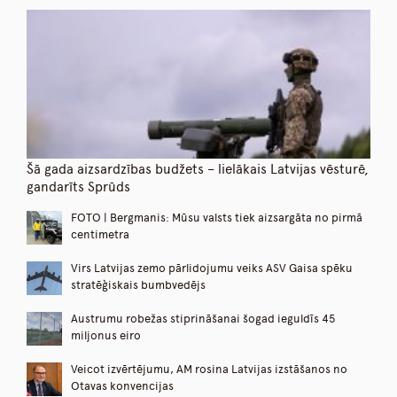
Šā gada aizsardzības budžets – lielākais Latvijas vēsturē,
gandarīts Sprūds
FOTO | Bergmanis: Mūsu valsts tiek aizsargāta no pirmā
centimetra
Virs Latvijas zemo pārlidojumu veiks ASV Gaisa spēku
stratēģiskais bumbvedējs
Austrumu robežas stiprināšanai šogad ieguldīs 45
miljonus eiro
Veicot izvērtējumu, AM rosina Latvijas izstāšanos no
Otavas konvencijas