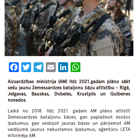
Facebook
Twitter
Telegram
Email
LinkedIn
WhatsApp
Aizsardzības ministrija (AM) līdz 2021.gadam plāno sākt
sešu jaunu Zemessardzes bataljonu bāzu attīstību – Rīgā,
Jelgavas, Bauskas, Dobeles, Krustpils un Gulbenes
novados.
Laikā no 2018. līdz 2021. gadam AM plāno attīstīt
Zemessardzes bataljonu bāzes, gan paplašinot esošos
īpašumus, gan veidojot jaunas bāzes un pārņemot AM
valdījumā jaunus nekustamos īpašumus, aģentūru LETA
informēja AM.