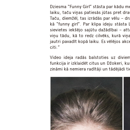
Dziesma “Funny Girl” stāsta par kādu me
laiku, taču viņas patiesās jūtas pret dr
Taču, diemžēl, tas izrādās par vēlu – dr
kā “funny girl”. Par klipa ideju stāst
sievietes iekšējo sajūtu dažādībai – att
viņu tādu, kā to redz cilvēks, kurā viņ
jautri pavadīt kopā laiku. Es vēlējos a
citi.”
Video ideja radās balstoties uz divi
funkcija ir izklaidēt citus un Džokeri, kur
zināmi kā nemiera radītāji un tādējādi ti