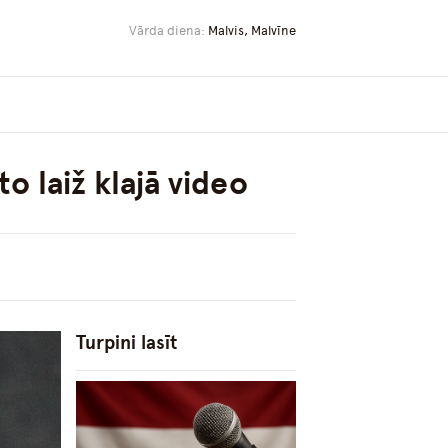
Vārda diena:
Malvis, Malvīne
 laiž klajā video
Turpini lasīt