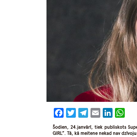
Facebook
Twitter
Telegram
Email
Linke
Wh
Šodien, 24.janvārī, tiek publiskots Su
GIRL”. Tā, kā meitene nekad nav dzīvojus