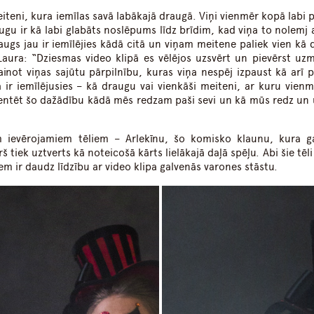
iteni, kura iemīlas savā labākajā draugā. Viņi vienmēr kopā labi 
augu ir kā labi glabāts noslēpums līdz brīdim, kad viņa to nolemj 
augs jau ir iemīlējies kādā citā un viņam meitene paliek vien kā 
a Laura: “Dziesmas video klipā es vēlējos uzsvērt un pievērst uz
ainot viņas sajūtu pārpilnību, kuras viņa nespēj izpaust kā arī p
a ir iemīlējusies – kā draugu vai vienkāši meiteni, ar kuru vienm
kcentēt šo dažādību kādā mēs redzam paši sevi un kā mūs redz un 
em ievērojamiem tēliem – Arlekīnu, šo komisko klaunu, kura g
š tiek uztverts kā noteicošā kārts lielākajā daļā spēļu. Abi šie tēli 
em ir daudz līdzību ar video klipa galvenās varones stāstu.