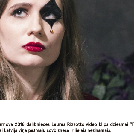
dIn
atsApp
pernova 2018 dalībnieces Lauras Rizzotto video klips dziesmai 
i Latvijā viņa pašmāju šovbiznesā ir lielais nezināmais.