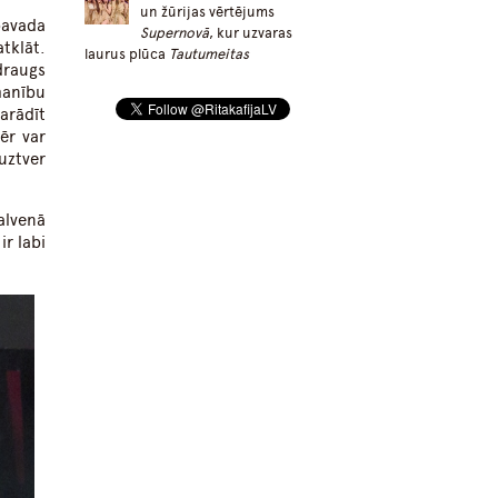
un žūrijas vērtējums
pavada
Supernovā
, kur uzvaras
atklāt.
laurus plūca
Tautumeitas
draugs
manību
arādīt
ēr var
uztver
alvenā
ir labi