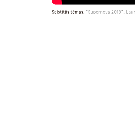
Saistītās tēmas:
"Supernova 2018"
,
Laur
Īsi par svarīgo
Ekonomika
Kontakti
Finanses
redakcija@bnn.lv
Intervijas
Laika ziņas
Seko mums
Politika
Sabiedrība