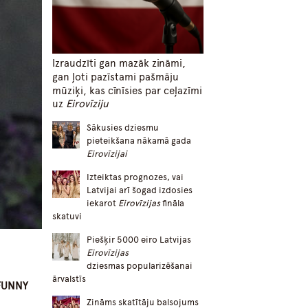
Izraudzīti gan mazāk zināmi,
gan ļoti pazīstami pašmāju
mūziķi, kas cīnīsies par ceļazīmi
uz
Eirovīziju
Sākusies dziesmu
pieteikšana nākamā gada
Eirovīzijai
Izteiktas prognozes, vai
Latvijai arī šogad izdosies
iekarot
Eirovīzijas
fināla
skatuvi
Piešķir 5000 eiro Latvijas
Eirovīzijas
dziesmas popularizēšanai
ārvalstīs
“FUNNY
Zināms skatītāju balsojums