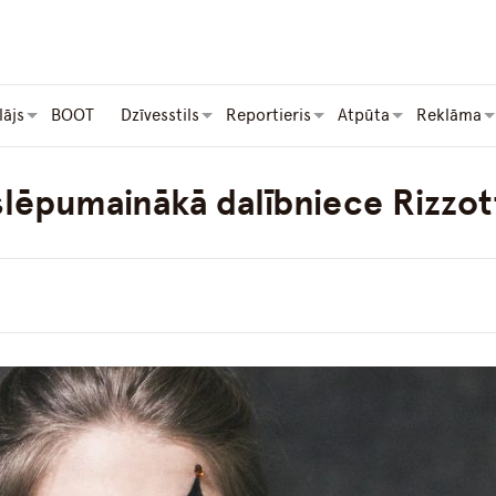
lājs
BOOT
Dzīvesstils
Reportieris
Atpūta
Reklāma
ēpumainākā dalībniece Rizzotto