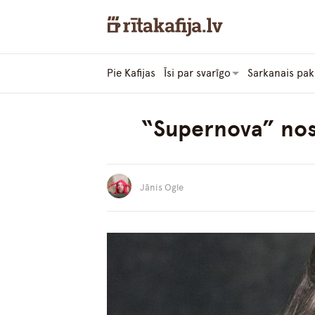
Pie Kafijas
Īsi par svarīgo
Sarkanais pak
“Supernova” nosl
Jānis Ogle