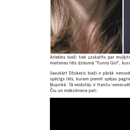
Arlekīns bieži tiek uzskatīts par muļķi
meitenes tēls dziesmā “Funny Girl”, kura
Savukārt Džokeris bieži ir pārāk nenovē
spēcīgs tēls, kuram piemīt spējas pagri
Ņujorkā. Tā veidotāji ir franču-venecuē
Čiu un māksliniece pati.