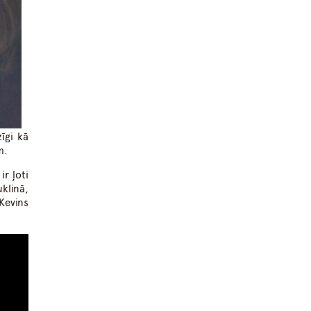
īgi kā
m.
r ļoti
klinā,
Kevins