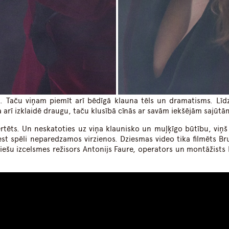
ti. Taču viņam piemīt arī bēdīgā klauna tēls un dramatisms. Līdz
 arī izklaidē draugu, taču klusībā cīnās ar savām iekšējām sajūtā
rtēts. Un neskatoties uz viņa klaunisko un muļķīgo būtību, viņš i
est spēli neparedzamos virzienos. Dziesmas video tika filmēts Bru
liešu izcelsmes režisors Antonijs Faure, operators un montāžists 