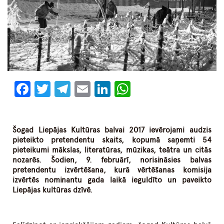
Facebook
Twitter
Telegram
Email
LinkedIn
WhatsApp
Šogad Liepājas Kultūras balvai 2017 ievērojami audzis
pieteikto pretendentu skaits, kopumā saņemti 54
pieteikumi mākslas, literatūras, mūzikas, teātra un citās
nozarēs. Šodien, 9. februārī, norisināsies balvas
pretendentu izvērtēšana, kurā vērtēšanas komisija
izvērtēs nominantu gada laikā ieguldīto un paveikto
Liepājas kultūras dzīvē.