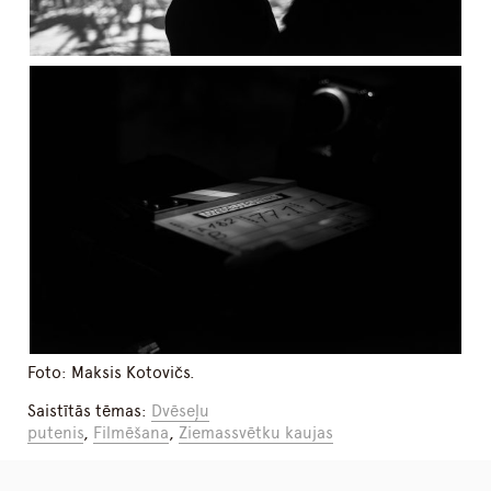
Foto: Maksis Kotovičs.
Saistītās tēmas:
Dvēseļu
putenis
,
Filmēšana
,
Ziemassvētku kaujas