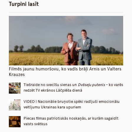
Turpini lasīt
Filmēs jaunu humoršovu, ko vadīs brāļi Arnis un Valters
Krauzes
Tiešraide no svecīšu sienas un
Dvēseļu putenis
– ko varēs
redzēt TV ekrānos Lāčplēša dienā
VIDEO | Nacionālie bruņotie spēki radījuši emocionālu
veltījumu Ukrainas kara upuriem
Piecas filmas patriotiskās noskaņās, ar kurām sagaidīt
valsts svētkus