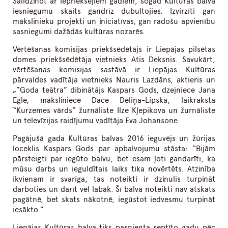
Salīdzinot ar iepriekšējiem gadiem, šogad Kultūras balvā
iesniegumu skaits gandrīz dubultojies. Izvirzīti gan
mākslinieku projekti un iniciatīvas, gan radošu apvienību
sasniegumi dažādās kultūras nozarēs.
Vērtēšanas komisijas priekšsēdētājs ir Liepājas pilsētas
domes priekšsēdētāja vietnieks Atis Deksnis. Savukārt,
vērtēšanas komisijas sastāvā ir Liepājas Kultūras
pārvaldes vadītāja vietnieks Nauris Lazdāns, aktieris un
„”Goda teātra” dibinātājs Kaspars Gods, dzejniece Jana
Egle, māksliniece Dace Dēliņa-Lipska, laikraksta
“Kurzemes vārds” žurnāliste Ilze Kļepikova un žurnāliste
un televīzijas raidījumu vadītāja Eva Johansone.
Pagājušā gada Kultūras balvas 2016 ieguvējs un žūrijas
loceklis Kaspars Gods par apbalvojumu stāsta: “Bijām
pārsteigti par iegūto balvu, bet esam ļoti gandarīti, ka
mūsu darbs un ieguldītais laiks tika novērtēts. Atzinība
ikvienam ir svarīga, tas noteikti ir dzinulis turpināt
darboties un darīt vēl labāk. Šī balva noteikti nav atskats
pagātnē, bet skats nākotnē, iegūstot iedvesmu turpināt
iesākto.”
Liepājas Kultūras balva tiks pasniegta septīto gadu pēc