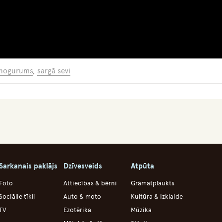
nogurums
,
sargā sevi
Sarkanais paklājs
Dzīvesveids
Atpūta
Foto
Attiecības & bērni
Grāmatplaukts
Sociālie tīkli
Auto & moto
Kultūra & Izklaide
TV
Ezotērika
Mūzika