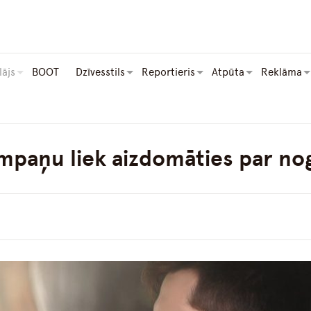
lājs
BOOT
Dzīvesstils
Reportieris
Atpūta
Reklāma
mpaņu liek aizdomāties par no