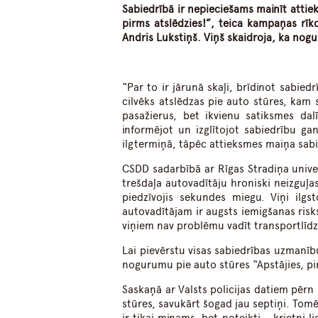
Sabiedrībā ir nepieciešams mainīt atti
pirms atslēdzies!”, teica kampaņas rīko
Andris Lukstiņš. Viņš skaidroja, ka nog
“Par to ir jārunā skaļi, brīdinot sabie
cilvēks atslēdzas pie auto stūres, kam 
pasažierus, bet ikvienu satiksmes da
informējot un izglītojot sabiedrību 
ilgtermiņā, tāpēc attieksmes maiņa sabi
CSDD
sadarbībā ar Rīgas Stradiņa univer
trešdaļa autovadītāju hroniski neizguļas,
piedzīvojis sekundes miegu. Viņi ilg
autovadītājam ir augsts iemigšanas risk
viņiem nav problēmu vadīt transportlīdz
Lai pievērstu visas sabiedrības uzmanī
nogurumu pie auto stūres “Apstājies, pi
Saskaņā ar Valsts policijas datiem pērn
stūres, savukārt šogad jau septiņi. Tomē