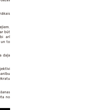
n dažas
mākais
eļiem.
ar būt
bi arī
 un to
a daļa
ektīvi
manību
ēkratu
āšanas
ēta no