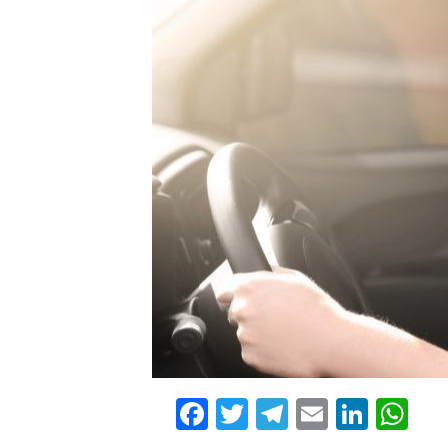
Facebook
Twitter
Telegram
Email
Linke
Wh