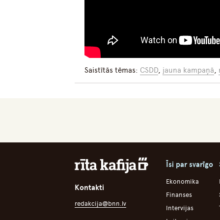
Saistītās tēmas:
CSDD
,
jauna kampaņā
,
Īsi par svarīgo
Ekonomika
Kontakti
Finanses
redakcija@bnn.lv
Intervijas