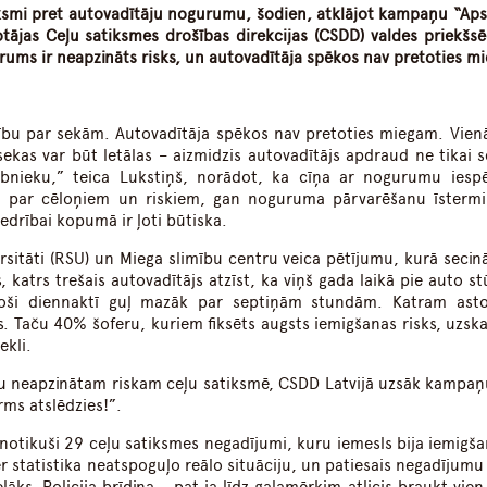
eksmi pret autovadītāju nogurumu, šodien, atklājot kampaņu “Apst
tājas Ceļu satiksmes drošības direkcijas (
CSDD
) valdes priekšsē
urums ir neapzināts risks, un autovadītāja spēkos nav pretoties m
drību par sekām. Autovadītāja spēkos nav pretoties miegam. Vienā
sekas var būt letālas – aizmidzis autovadītājs apdraud ne tikai s
lībnieku,” teica Lukstiņš, norādot, ka cīņa ar nogurumu iesp
gan par cēloņiem un riskiem, gan noguruma pārvarēšanu īsterm
edrībai kopumā ir ļoti būtiska.
sitāti (RSU) un Miega slimību centru veica pētījumu, kurā secinā
 katrs trešais autovadītājs atzīst, ka viņš gada laikā pie auto st
stoši diennaktī guļ mazāk par septiņām stundām. Katram ast
s. Taču 40% šoferu, kuriem fiksēts augsts iemigšanas risks, uzska
ekli.
bu neapzinātam riskam ceļu satiksmē,
CSDD
Latvijā uzsāk kampaņ
rms atslēdzies!”.
 notikuši 29 ceļu satiksmes negadījumi, kuru iemesls bija iemigša
r statistika neatspoguļo reālo situāciju, un patiesais negadījumu 