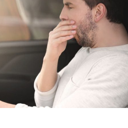
dIn
atsApp