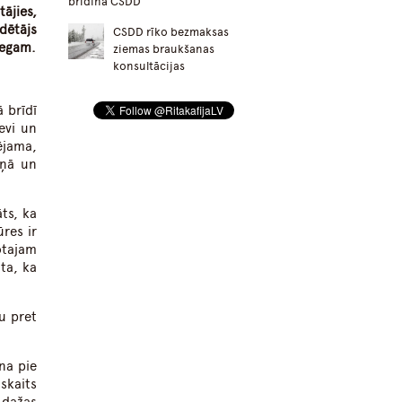
brīdina CSDD
ājies,
dētājs
CSDD rīko bezmaksas
iegam.
ziemas braukšanas
konsultācijas
 brīdī
evi un
ējama,
iņā un
ts, ka
ūres ir
otajam
ta, ka
u pret
na pie
skaits