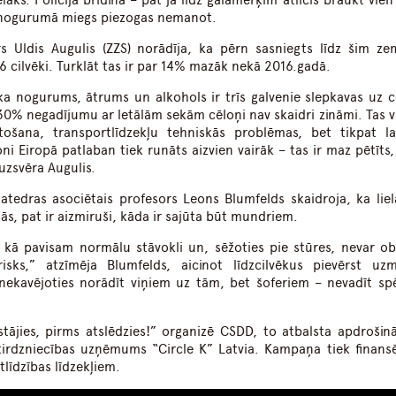
ielāks. Policija brīdina – pat ja līdz galamērķim atlicis braukt vie
 jo nogurumā miegs piezogas nemanot.
 Uldis Augulis (ZZS) norādīja, ka pērn sasniegts līdz šim ze
36 cilvēki. Turklāt tas ir par 14% mazāk nekā 2016.gadā.
ka nogurums, ātrums un alkohols ir trīs galvenie slepkavas uz c
ā 30% negadījumu ar letālām sekām cēloņi nav skaidri zināmi. Tas v
ošana, transportlīdzekļu tehniskās problēmas, bet tikpat la
i Eiropā patlaban tiek runāts aizvien vairāk – tas ir maz pētīts,
uzsvēra Augulis.
katedras asociētais profesors Leons Blumfelds skaidroja, ka liel
ās, pat ir aizmiruši, kāda ir sajūta būt mundriem.
kā pavisam normālu stāvokli un, sēžoties pie stūres, nevar obj
isks,” atzīmēja Blumfelds, aicinot līdzcilvēkus pievērst uz
ekavējoties norādīt viņiem uz tām, bet šoferiem – nevadīt sp
ājies, pirms atslēdzies!” organizē
CSDD
, to atbalsta apdrošin
irdzniecības uzņēmums “Circle K” Latvia. Kampaņa tiek finans
tlīdzības līdzekļiem.