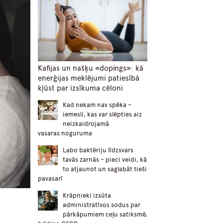
Kafijas un našķu «dopings»: kā
enerģijas meklējumi patiesībā
kļūst par izsīkuma cēloni
Kad nekam nav spēka –
iemesli, kas var slēpties aiz
neizkaidrojamā
vasaras noguruma
Labo baktēriju līdzsvars
tavās zarnās – pieci veidi, kā
to atjaunot un saglabāt tieši
pavasarī
Krāpnieki izsūta
administratīvos sodus par
pārkāpumiem ceļu satiksmē,