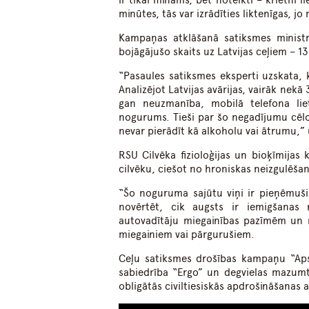
ir tikai minams, bet noteikti – krietni l
minūtes, tās var izrādīties liktenīgas,
Kampaņas atklāšanā satiksmes ministrs
bojāgājušo skaits uz Latvijas ceļiem – 1
“Pasaules satiksmes eksperti uzskata, 
Analizējot Latvijas avārijas, vairāk nek
gan neuzmanība, mobilā telefona liet
nogurums. Tieši par šo negadījumu cēlon
nevar pierādīt kā alkoholu vai ātrumu,” 
RSU Cilvēka fizioloģijas un bioķīmijas 
cilvēku, ciešot no hroniskas neizgulēšan
“Šo noguruma sajūtu viņi ir pieņēmuši 
novērtēt, cik augsts ir iemigšanas r
autovadītāju miegainības pazīmēm un n
miegainiem vai pārgurušiem.
Ceļu satiksmes drošības kampaņu “Apst
sabiedrība “Ergo” un degvielas mazumt
obligātās civiltiesiskās apdrošināšanas a