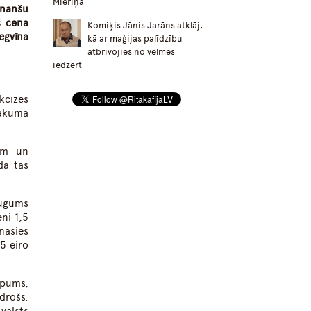
Mieriņa
inanšu
s cena
Komiķis Jānis Jarāns atklāj,
egvīna
kā ar maģijas palīdzību
atbrīvojies no vēlmes
iedzert
kcīzes
nākuma
lum un
dā tās
augums
ni 1,5
ināsies
5 eiro
kāpums,
drošs.