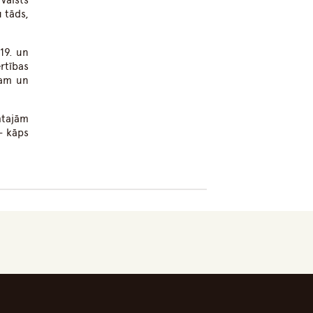
valsts
 tāds,
19. un
rtības
gam un
mtajām
– kāps