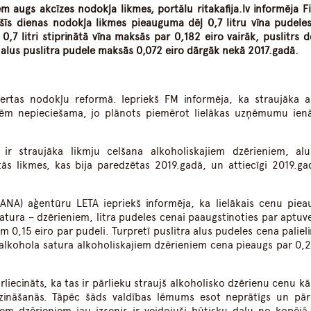
m augs akcīzes nodokļa likmes, portālu ritakafija.lv informēja F
 šīs dienas nodokļa likmes pieauguma dēļ 0,7 litru vīna pudele
0,7 litri stiprinātā vīna maksās par 0,182 eiro vairāk, puslitrs d
alus puslitra pudele maksās 0,072 eiro dārgāk nekā 2017.gadā.
ertas nodokļu reformā. Iepriekš FM informēja, ka straujāka a
tēm nepieciešama, jo plānots piemērot lielākas uzņēmumu ie
 ir straujāka likmju celšana alkoholiskajiem dzērieniem, a
ās likmes, kas bija paredzētas 2019.gadā, un attiecīgi 2019.ga
(LANA) aģentūru LETA iepriekš informēja, ka lielākais cenu pie
tura – dzērieniem, litra pudeles cenai paaugstinoties par aptuve
em 0,15 eiro par pudeli. Turpretī puslitra alus pudeles cena paliel
 alkohola satura alkoholiskajiem dzērieniem cena pieaugs par 0,2
ārliecināts, ka tas ir pārlieku straujš alkoholisko dzērienu cenu 
azināšanās. Tāpēc šāds valdības lēmums esot neprātīgs un pār