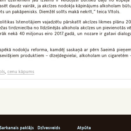
em dzērieniem jau izsenis ir veidojuši būtisku daļu no kopējā 
kasēt daudz vairāk, ja akcīzes nodokļa kāpinājums alkoholam būtu
ēts un pakāpenisks. Diemžēl solīts makā nekrīt,” teica Vītols.
olitikas īstenotājiem vajadzētu pārskatīt akcīzes likmes plānu 20
as tirdzniecība no līdzšinējās alkohola akcīzes un pievienotās vē
irāk nekā 40 miljonus eiro 2017.gadā, un nozare ir gatavi dialo
jas spēkā nodokļu reforma, kamdēļ saskaņā ar pērn Saeimā pieņe
sevišķiem produktiem – dīzeļdegvielai, alkoholam un cigaretēm 
ols
,
cenu kāpums
Sarkanais paklājs
Dzīvesveids
Atpūta