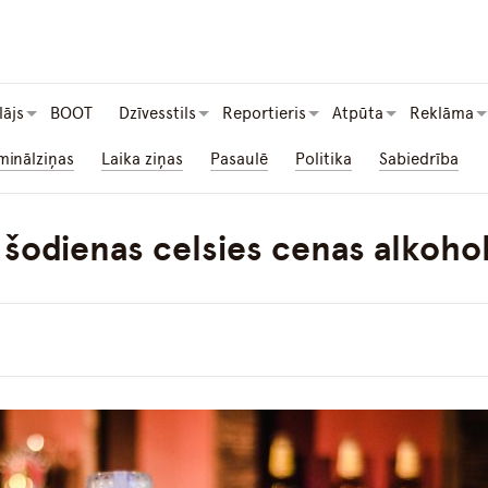
lājs
BOOT
Dzīvesstils
Reportieris
Atpūta
Reklāma
minālziņas
Laika ziņas
Pasaulē
Politika
Sabiedrība
šodienas celsies cenas alkoh