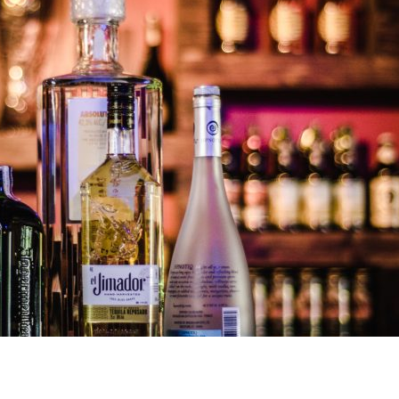
dIn
atsApp