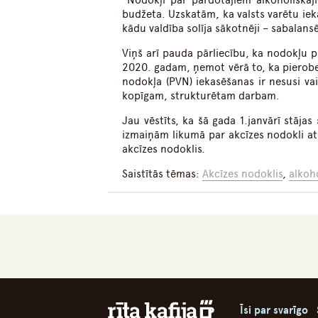
“Nodokļi par pārdotajiem alkoholiskaji
budžeta. Uzskatām, ka valsts varētu ie
kādu valdība solīja sākotnēji – sabalans
Viņš arī pauda pārliecību, ka nodokļu p
2020. gadam, ņemot vērā to, ka pierobež
nodokļa (PVN) iekasēšanas ir nesusi va
kopīgam, strukturētam darbam.
Jau vēstīts, ka šā gada 1.janvārī stā
izmaiņām likumā par akcīzes nodokli at
akcīzes nodoklis.
Saistītās tēmas:
Akcīzes nodoklis
,
alkoh
Īsi par svarīgo