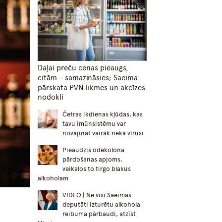
Daļai preču cenas pieaugs,
citām – samazināsies; Saeima
pārskata PVN likmes un akcīzes
nodokli
Četras ikdienas kļūdas, kas
tavu imūnsistēmu var
novājināt vairāk nekā vīrusi
Pieaudzis odekolona
pārdošanas apjoms,
veikalos to tirgo blakus
alkoholam
VIDEO | Ne visi Saeimas
deputāti izturētu alkohola
reibuma pārbaudi, atzīst