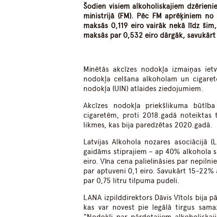
Šodien visiem alkoholiskajiem dzērienie
ministrijā (FM). Pēc FM aprēķiniem no
maksās 0,119 eiro vairāk nekā līdz šim, 
maksās par 0,532 eiro dārgāk, savukārt 
Minētās akcīzes nodokļa izmaiņas ietv
nodokļa celšana alkoholam un cigare
nodokļa (UIN) atlaides ziedojumiem.
Akcīzes nodokļa priekšlikuma būtība
cigaretēm, proti 2018.gadā noteiktas t
likmes, kas bija paredzētas 2020.gadā.
Latvijas Alkohola nozares asociācijā 
gaidāms stiprajiem – ap 40% alkohola sa
eiro. Vīna cena palielināsies par nepilni
par aptuveni 0,1 eiro. Savukārt 15-22%
par 0,75 litru tilpuma pudeli.
LANA izpilddirektors Dāvis Vītols bija p
kas var novest pie legālā tirgus sam