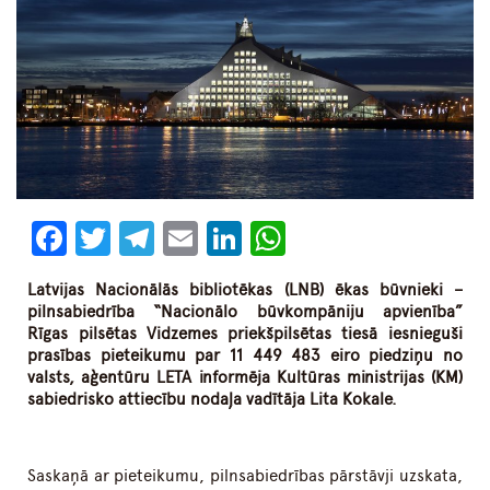
Facebook
Twitter
Telegram
Email
LinkedIn
WhatsApp
Latvijas Nacionālās bibliotēkas (LNB) ēkas būvnieki –
pilnsabiedrība “Nacionālo būvkompāniju apvienība”
Rīgas pilsētas Vidzemes priekšpilsētas tiesā iesnieguši
prasības pieteikumu par 11 449 483 eiro piedziņu no
valsts, aģentūru LETA informēja Kultūras ministrijas (KM)
sabiedrisko attiecību nodaļa vadītāja Lita Kokale.
Saskaņā ar pieteikumu, pilnsabiedrības pārstāvji uzskata,