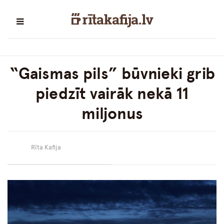
“Gaismas pils” būvnieki grib
piedzīt vairāk nekā 11
miljonus
Rīta Kafija