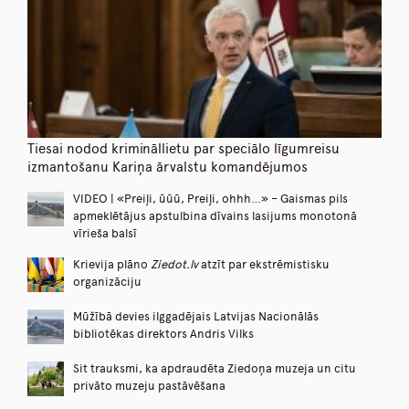
Tiesai nodod krimināllietu par speciālo līgumreisu
izmantošanu Kariņa ārvalstu komandējumos
VIDEO | «Preiļi, ūūū, Preiļi, ohhh…» – Gaismas pils
apmeklētājus apstulbina dīvains lasijums monotonā
vīrieša balsī
Krievija plāno
Ziedot.lv
atzīt par ekstrēmistisku
organizāciju
Mūžībā devies ilggadējais Latvijas Nacionālās
bibliotēkas direktors Andris Vilks
Sit trauksmi, ka apdraudēta Ziedoņa muzeja un citu
privāto muzeju pastāvēšana