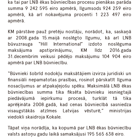
ka tai par LNB ēkas būvniecības procesu pienākas parāda
summa 9 242 595 eiro apmērā, līgumsods 924 259 eiro
apmērā, kā arī nokavējuma procenti 1 223 497 eiro
apmērā.
KM pārstāve pauž pretēju nostāju, norādot, ka, saskaņā
ar 2008.gada 15.maijā noslēgto līgumu, kā arī LNB
būvuzrauga “Hill International” izdoto noslēguma
maksājuma apstiprinājumu, KM līdz 2016.gada
31.decembrim veikusi pēdējo maksājumu 104 904 eiro
apmērā par LNB būvniecību.
“Būvnieki šobrīd nodokļu maksātājiem izvirza juridiski un
finansiāli nepamatotas prasības, rosinot pārskatīt līguma
nosacījumus ar atpakaļejošu spēku. Maksimālā LNB ēkas
būvniecības summa tika fiksēta būvnieku iesniegtajā
piedāvājumā iepirkumu procesā, turklāt tā tika
aprēķināta 2008.gadā, kad cenas būvniecībā sasniedza
visaugstākās atzīmes Latvijas vēsturē,” ministrijas
viedokli skaidroja Kokale.
Tāpat viņa norādīja, ka kopumā par LNB ēkas būvniecību
valsts astoņu gadu laikā samaksājusi 195 565 638 eiro.