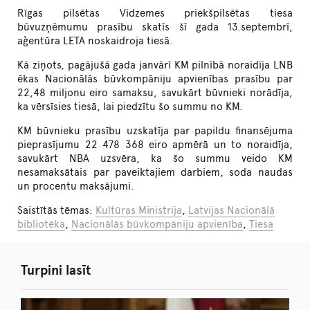
Rīgas pilsētas Vidzemes priekšpilsētas tiesa
būvuzņēmumu prasību skatīs šī gada 13.septembrī,
aģentūra LETA noskaidroja tiesā.
Kā ziņots, pagājušā gada janvārī KM pilnībā noraidīja LNB
ēkas Nacionālās būvkompāniju apvienības prasību par
22,48 miljonu eiro samaksu, savukārt būvnieki norādīja,
ka vērsīsies tiesā, lai piedzītu šo summu no KM.
KM būvnieku prasību uzskatīja par papildu finansējuma
pieprasījumu 22 478 368 eiro apmērā un to noraidīja,
savukārt NBA uzsvēra, ka šo summu veido KM
nesamaksātais par paveiktajiem darbiem, soda naudas
un procentu maksājumi.
Saistītās tēmas:
Kultūras Ministrija
,
Latvijas Nacionālā
bibliotēka
,
Nacionālās būvkompāniju apvienība
,
Tiesa
Turpini lasīt