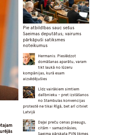
Pie atbildības sauc sešus
Saeimas deputātus; vairums
pārkāpuši satiksmes
noteikumus
Hermanis: Pieslēdzot
domāšanas aparātu, varam
tikt laukā no lūzeru
kompānijas, kurā esam
aizsēdējušies
Līdz vairākiem simtiem
dalībnieku – pret izstāšanos
no Stambulas konvencijas
protestē ne tikai Rīgā, bet arī citviet
Latvijā
Daļai preču cenas pieaugs,
ētajam
citām – samazināsies;
urējās
Saeima pārskata PVN likmes