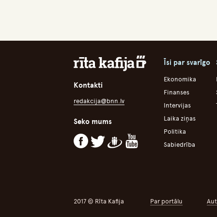
Īsi par svarīgo
Ekonomika
Kontakti
Finanses
redakcija@bnn.lv
Intervijas
Laika ziņas
Seko mums
Politika
Sabiedrība
2017 © Rīta Kafija
Par portālu
Aut