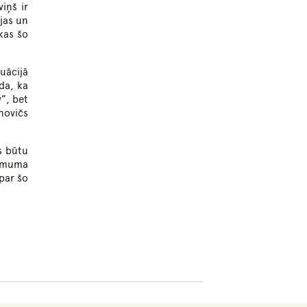
iņš ir
pjas un
kas šo
uācijā
da, ka
”, bet
novičs
s būtu
lēmuma
par šo