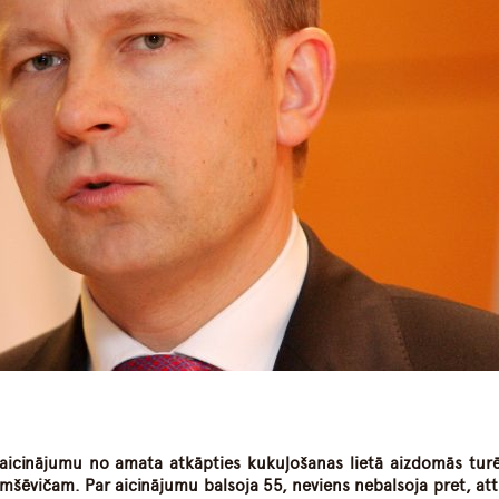
dIn
atsApp
a aicinājumu no amata atkāpties kukuļošanas lietā aizdomās tur
mšēvičam. Par aicinājumu balsoja 55, neviens nebalsoja pret, att