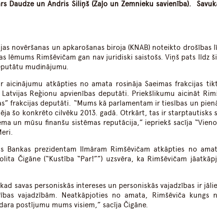
ars Daudze un Andris Siliņš (Zaļo un Zemnieku savienība). Savuk
jas novēršanas un apkarošanas biroja (KNAB) noteikto drošības lī
s lēmums Rimšēvičam gan nav juridiski saistošs. Viņš pats līdz š
deputātu mudinājumu.
 aicinājumu atkāpties no amata rosināja Saeimas frakcijas tikt
Latvijas Reģionu apvienības deputāti. Priekšlikumu aicināt Rim
as” frakcijas deputāti. “Mums kā parlamentam ir tiesības un pie
lēja šo konkrēto cilvēku 2013. gadā. Otrkārt, tas ir starptautisks 
ma un mūsu finanšu sistēmas reputācija,” iepriekš sacīja “Vieno
eri.
as Bankas prezidentam Ilmāram Rimšēvičam atkāpties no amat
olita Čigāne (“Kustība “Par!””) uzsvēra, ka Rimšēvičam jāatkāpja
, kad savas personiskās intereses un personiskās vajadzības ir jāl
rības vajadzībām. Neatkāpjoties no amata, Rimšēviča kungs 
nodara postījumu mums visiem,” sacīja Čigāne.