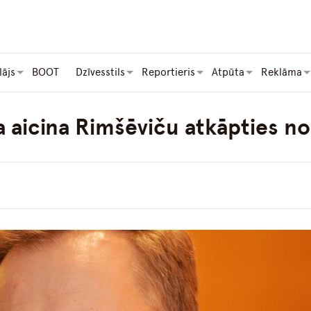
lājs
BOOT
Dzīvesstils
Reportieris
Atpūta
Reklāma
 aicina Rimšēviču atkāpties n