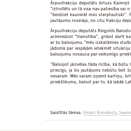
Ārpusfrakciju deputāts Artuss Kaimiņš d
“iztrollēts un tā visa nav patiesība vai 
“beidziet kaunināt mūs starptautiski”.
jautājumu rosināja, no citu frakciju de
Ārpusfrakciju deputāts Ringolds Balodis 
acīmredzot “Vienotība”, gribot darīt ka
ar šo balsojumu “mēs izskatāmies stulbā
jādomā par iespējām ietekmēt situāciju
balsojumu nosauca par veiksmīgu priekšv
“Balsojot jāizvēlas tāda rīcība, kā būtu
priecīgs, ja šis jautājums nebūtu šeit S
nevaram. Mēs varam izņemt kartiņu, brī
priekšlikumu, balsot par to, kā labāk Latv
Saistītās tēmas:
Ilmārs Rimsēvičs
,
Saeim