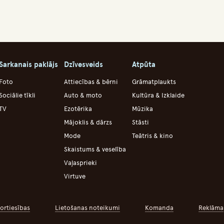
Sarkanais paklājs
Dzīvesveids
Atpūta
Foto
Attiecības & bērni
Grāmatplaukts
Sociālie tīkli
Auto & moto
Kultūra & Izklaide
TV
Ezotērika
Mūzika
Mājoklis & dārzs
Stāsti
Mode
Teātris & kino
Skaistums & veselība
Vaļasprieki
Virtuve
ortiesības
Lietošanas noteikumi
Komanda
Reklāma