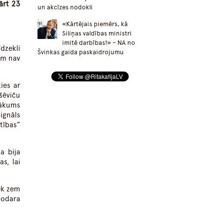
ārt 23
un akcīzes nodokli
«Kārtējais piemērs, kā
Siliņas valdības ministri
imitē darbības!» – NA no
dzekli
Švinkas gaida paskaidrojumu
im nav
ies ar
šēviču
nākums
signāls
tības”
a bija
s, lai
iek zem
nodara