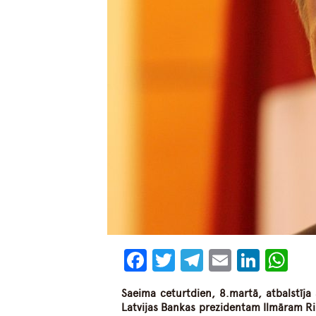
Facebook
Twitter
Telegram
Email
Linke
Wh
Saeima ceturtdien, 8.martā, atbalstīj
Latvijas Bankas prezidentam Ilmāram Ri