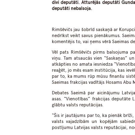
divi deputāti. Atturējās deputāti Gund
deputāti nebalsoja.
Rimšēvičs jau šobrīd saskaņā ar Korupci
nedrīkst veikt savus pienākumus. Saeima
komentējis to, vai ņems vērā Saeimas 
Vēl pats Rimšēvičs pirms balsojuma par
viņu. Tam atsaucās vien “Saskaņas” un 
atkāpties no amata iesniedza “Vienotīb
reaģēt, jo mēs esam institūcija, kas ievē
par to, ka mums rūp mūsu finanšu sistē
Saeimas frakcijas vadītājs Hosams Abu M
Debates Saeimā par aicinājumu Latvij
asas. “Vienotības” frakcijas deputāte L
glābtu valsts reputācijas.
“Šis ir jautājums par to, ka pienāk brīži
valsts vajadzībām un kopējām sabied
postījumu Latvijas valsts reputācijai, 