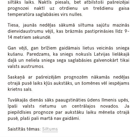
siltāks laiks. Naktīs piesals, bet atbilstoši pašreizējai
prognozei naktī uz otrdienu un trešdienu gaisa
temperatūra saglabāsies virs nulles.
Tiesa, jaunās nedēļas sākumā siltuma sajūtu mazinās
dienvidaustrumu vējš, kas brāzmās pastiprināsies līdz 9-
14 metriem sekundē.
Gan vējš, gan brīžiem gaidāmais lietus veicinās sniega
kušanu. Paredzams, ka sniegs nokusīs Latvijas lielākajā
daļā un neliela sniega sega saglabāsies galvenokārt tikai
valsts austrumos.
Saskaņā ar pašreizējām prognozēm nākamās nedēļas
otrajā pusē laiks kļūs aukstāks, un šomēnes vēl iespējams
krietns sals.
Tuvākajās dienās sāks paaugstināties ūdens līmenis upēs,
īpaši valsts rietumu un centrālajos novados. Ja
piepildīsies prognoze par aukstāku laiku mēneša otrajā
pusē, plaši pali martā nav gaidāmi.
Saistītās tēmas:
Siltums