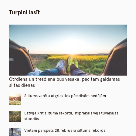
Turpini lasīt
Otrdiena un trešdiena būs vēsāka, pēc tam gaidāmas
siltas dienas
Siltums varētu atgriezties pēc divām nedēļām
Latvijā krīt siltuma rekordi; stiprākais vējš tuvākajās
stundās
Vietām pārspēts 28.februāra siltuma rekords