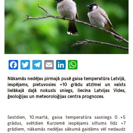
Facebook
Twitter
Telegram
Email
LinkedIn
WhatsApp
Nākamās nedēļas pirmajā pusē gaisa temperatūra Latvijā,
iespējams, pietuvosies +10 grādu atzīmei un valsts
lielākajā daļā nokusīs sniegs, liecina Latvijas Vides,
ģeoloģijas un meteoroloģijas centra prognozes.
Sestdien, 10.martā, gaisa temperatūra sasniegs 0..+5
grādus, svētdien Kurzemē iespējams siltums līdz +7
grādiem, nākamās nedēļas sākumā gaidāms vēl nedaudz