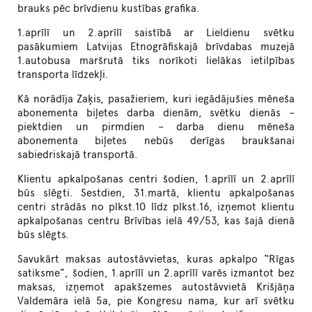
brauks pēc brīvdienu kustības grafika.
1.aprīlī un 2.aprīlī saistībā ar Lieldienu svētku
pasākumiem Latvijas Etnogrāfiskajā brīvdabas muzejā
1.autobusa maršrutā tiks norīkoti lielākas ietilpības
transporta līdzekļi.
Kā norādīja Zaķis, pasažieriem, kuri iegādājušies mēneša
abonementa biļetes darba dienām, svētku dienās –
piektdien un pirmdien – darba dienu mēneša
abonementa biļetes nebūs derīgas braukšanai
sabiedriskajā transportā.
Klientu apkalpošanas centri šodien, 1.aprīlī un 2.aprīlī
būs slēgti. Sestdien, 31.martā, klientu apkalpošanas
centri strādās no plkst.10 līdz plkst.16, izņemot klientu
apkalpošanas centru Brīvības ielā 49/53, kas šajā dienā
būs slēgts.
Savukārt maksas autostāvvietas, kuras apkalpo “Rīgas
satiksme”, šodien, 1.aprīlī un 2.aprīlī varēs izmantot bez
maksas, izņemot apakšzemes autostāvvietā Krišjāņa
Valdemāra ielā 5a, pie Kongresu nama, kur arī svētku