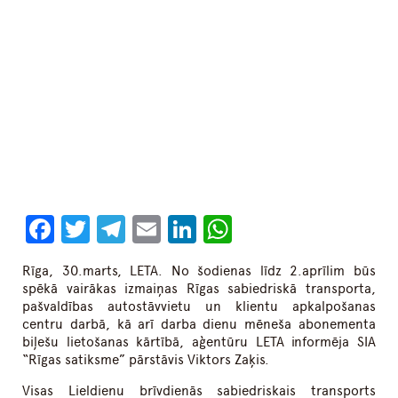
Facebook
Twitter
Telegram
Email
LinkedIn
WhatsApp
Rīga, 30.marts, LETA. No šodienas līdz 2.aprīlim būs
spēkā vairākas izmaiņas Rīgas sabiedriskā transporta,
pašvaldības autostāvvietu un klientu apkalpošanas
centru darbā, kā arī darba dienu mēneša abonementa
biļešu lietošanas kārtībā, aģentūru LETA informēja SIA
“Rīgas satiksme” pārstāvis Viktors Zaķis.
Visas Lieldienu brīvdienās sabiedriskais transports