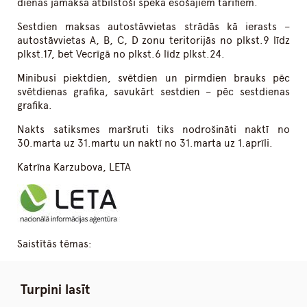
dienās jāmaksā atbilstoši spēkā esošajiem tarifiem.
Sestdien maksas autostāvvietas strādās kā ierasts –
autostāvvietas A, B, C, D zonu teritorijās no plkst.9 līdz
plkst.17, bet Vecrīgā no plkst.6 līdz plkst.24.
Minibusi piektdien, svētdien un pirmdien brauks pēc
svētdienas grafika, savukārt sestdien – pēc sestdienas
grafika.
Nakts satiksmes maršruti tiks nodrošināti naktī no
30.marta uz 31.martu un naktī no 31.marta uz 1.aprīli.
Katrīna Karzubova, LETA
Saistītās tēmas:
Turpini lasīt