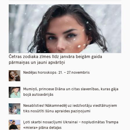
Četras zodiaka zīmes līdz janvāra beigām gaida
pārmaiņas un jauni apvāršņi
Nedēļas horoskops: 21. – 27.novembris
Mumiņš, princese Diāna un citas slavenības, kuras gāja
bojā autoavārijās
Nesabīsties! Nākamnedēļ uz iedzīvotāju viedtālruņiem
tiks nosūtīti šūnu apraides paziņojumi
Ļoti skarbi nosacījumi Ukrainai – nopludinātas Trampa
«miera» plāna detaļas