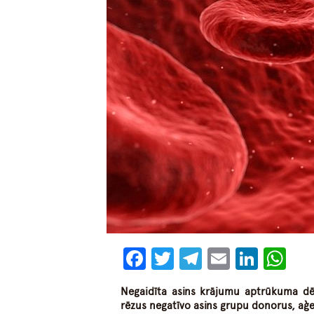
Facebook
Twitter
Telegram
Email
Linke
Wh
Negaidīta asins krājumu aptrūkuma dēļ
rēzus negatīvo asins grupu donorus, aģ