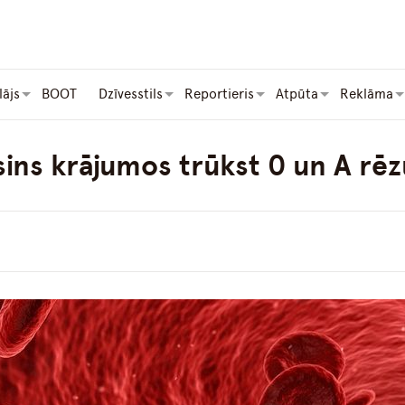
lājs
BOOT
Dzīvesstils
Reportieris
Atpūta
Reklāma
ns krājumos trūkst 0 un A rēzu