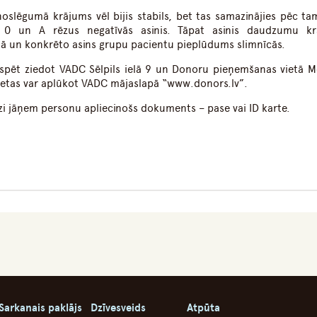
oslēgumā krājums vēl bijis stabils, bet tas samazinājies pēc ta
eši 0 un A rēzus negatīvās asinis. Tāpat asinis daudzumu k
mā un konkrēto asins grupu pacientu pieplūdums slimnīcās.
 paspēt ziedot VADC Sēlpils ielā 9 un Donoru pieņemšanas vietā M
vietas var aplūkot VADC mājaslapā “www.donors.lv”.
īdzi jāņem personu apliecinošs dokuments – pase vai ID karte.
Sarkanais paklājs
Dzīvesveids
Atpūta