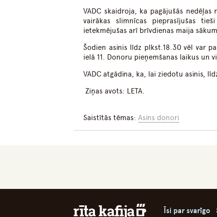
VADC skaidroja, ka pagājušās nedēļas n
vairākas slimnīcas pieprasījušas ti
ietekmējušas arī brīvdienas maija sāku
Šodien asinis līdz plkst.18.30 vēl var
ielā 11. Donoru pieņemšanas laikus un 
VADC atgādina, ka, lai ziedotu asinis, l
Ziņas avots: LETA.
Saistītās tēmas:
Asins donori
Īsi par svarīgo