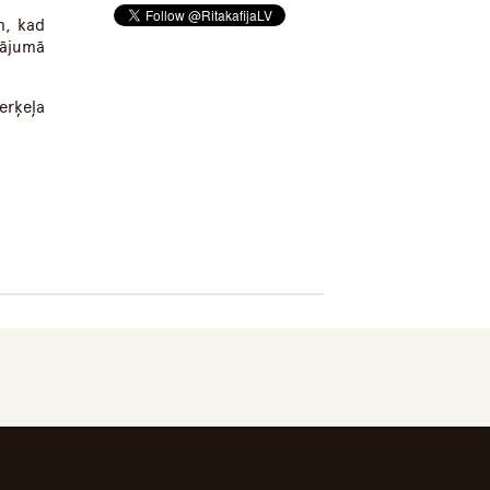
m, kad
rājumā
erķeļa