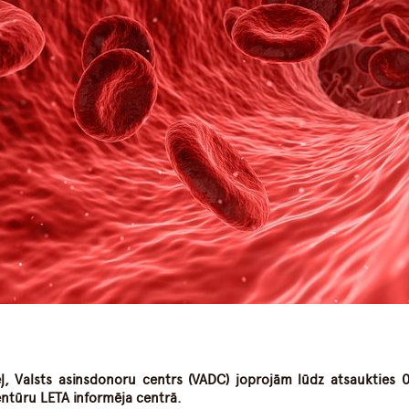
dIn
atsApp
, Valsts asinsdonoru centrs (VADC) joprojām lūdz atsaukties 
entūru LETA informēja centrā.