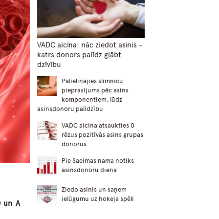
VADC aicina: nāc ziedot asinis –
katrs donors palīdz glābt
dzīvību
Palielinājies slimnīcu
pieprasījums pēc asins
komponentiem, lūdz
asinsdonoru palīdzību
VADC aicina atsaukties 0
rēzus pozitīvās asins grupas
donorus
Pie Saeimas nama notiks
asinsdonoru diena
Ziedo asinis un saņem
ielūgumu uz hokeja spēli
0 un A