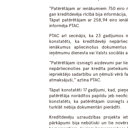
“Patērētājam ar ienākumiem 750 eiro m
gan kredītdevēja rīcībā bija informācija
Tāpat patērētājam ar 258,94 eiro ien
informēja PTAC.
PTAC arī secinājis, ka 23 gadījumos 
konstatēts, ka kredītdevēji nepārl
ienākumus apliecinošus dokumentus
ieņēmumu dienesta vai Valsts sociālās 
“Patērētājam izsniegti aizdevumi par l
nepārliecinoties par kredīta pieteiku
iepriekšējo sadarbību un ņēmuši vērā fak
atmaksājuši,” aztina PTAC.
Tāpat konstatēti 17 gadījumi, kad, pie
patērētāja norādītos papildu jeb neofi
konstatēts, ka patērētājam izsniegts 
turklāt nebija dokumentāri pierādīti.
Kredītdevēju uzraudzības projekta iet
pārkāpumi bija nebūtiski un tie novērs