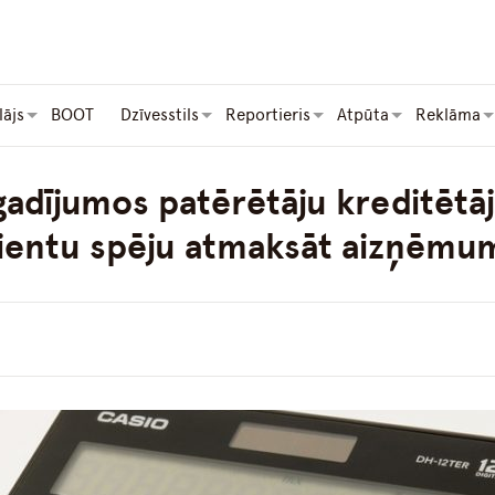
lājs
BOOT
Dzīvesstils
Reportieris
Atpūta
Reklāma
adījumos patērētāju kreditētāj
lientu spēju atmaksāt aizņēmu