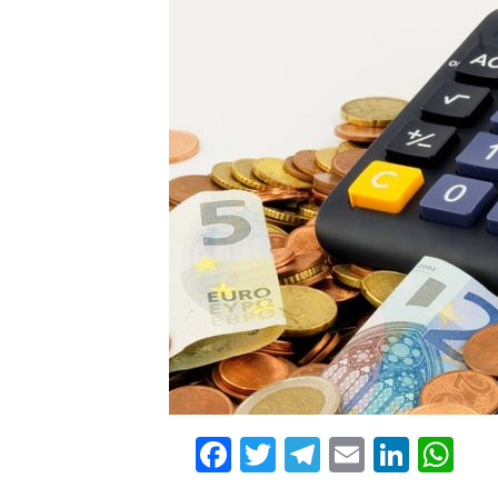
Facebook
Twitter
Telegram
Email
Linke
Wh