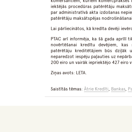
komersantiem, kuriem komercprakses lie
iekšējās procedūras patērētāju maksāt
par administratīvā akta izdošanas nepie
patērētāju maksātspējas nodrošināšanai 
Lai pārliecinātos, kā kredīta devēji ievē
PTAC arī informēja, ka šā gada aprīlī t
novērtēšanai kredītu devējiem, kas
patērētāju kreditētājiem būs dziļāk u
neparedzot iespēju paļauties uz nepār
200 eiro un vairāk iepriekšējo 427 eiro v
Ziņas avots: LETA.
Saistītās tēmas:
Ātrie Kredīti
,
Bankas
,
P