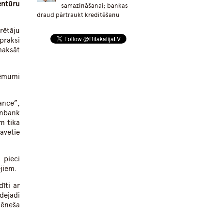
entūru
samazināšanai; bankas
draud pārtraukt kreditēšanu
rētāju
praksi
maksāt
lēmumi
ance”,
Inbank
m tika
avētie
 pieci
ējiem.
īti ar
dējādi
mēneša