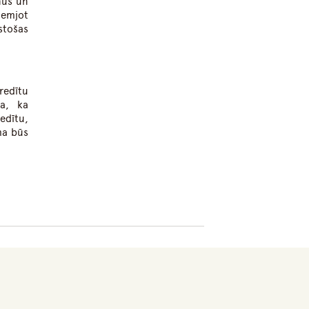
nus un
lemjot
stošas
redītu
ka, ka
edītu,
ma būs