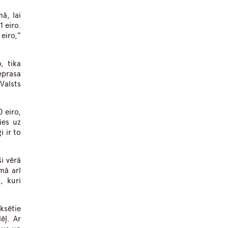
ā, lai
 eiro.
eiro,”
, tika
eprasa
alsts
 eiro,
ies uz
i ir to
i vērā
mā arī
, kuri
ksētie
ēļ. Ar