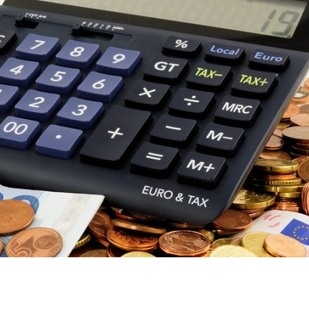
dIn
atsApp