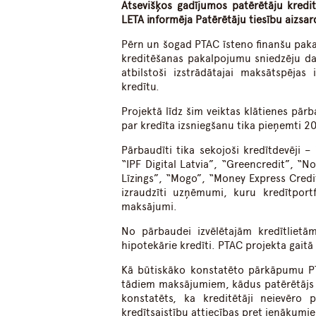
Atsevišķos gadījumos patērētāju kredi
LETA informēja Patērētāju tiesību aizsar
Pērn un šogad PTAC īsteno finanšu paka
kreditēšanas pakalpojumu sniedzēju dar
atbilstoši izstrādātajai maksātspējas 
kredītu.
Projektā līdz šim veiktas klātienes pār
par kredīta izsniegšanu tika pieņemti 2
Pārbaudīti tika sekojoši kredītdevēji 
“IPF Digital Latvia”, “Greencredit”, “N
Līzings”, “Mogo”, “Money Express Credi
izraudzīti uzņēmumi, kuru kredītportfe
maksājumi.
No pārbaudei izvēlētajām kredītlietām
hipotekārie kredīti. PTAC projekta gait
Kā būtiskāko konstatēto pārkāpumu PTA
tādiem maksājumiem, kādus patērētājs 
konstatēts, ka kreditētāji neievēro
kredītsaistību attiecības pret ienākumi