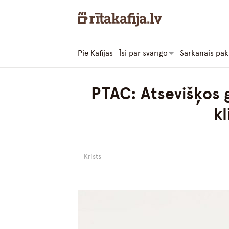
Pie Kafijas
Īsi par svarīgo
Sarkanais pak
PTAC: Atsevišķos g
k
Krists