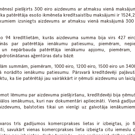
ēnesī piešķirts 300 eiro aizdevums ar atmaksu vienā maksājum
, ka patērētāja esošo ikmēneša kredītsaistību maksājumi ir 1524,21
ākumiem izsniegts aizdevums ar atmaksu vienā maksājumā 300 
no 94 kredītlietām, kurās aizdevuma summa bija virs 427 eiro
iecinās par patērētāja ienākumu patiesumu, piemēram, nepi
 un nepārbauda patērētāja ienākumu apjomu, piemēram, V
apdrošināšanas aģentūras datu bāzē.
ielām summām, piemēram, 1000 eiro, 1200 eiro, 1500 eiro un 3400
mā norādīto ienākumu patiesumu. Pārsvarā kredītdevēji paļāvuš
tu, ka šie patērētāji jau vairākkārt ir ņēmuši aizdevumu un laicīg
ņemot lēmumu par aizdevuma piešķiršanu, kredītdevēji bija ņēmuš
ciālos ienākumus, kuri nav dokumentāri apliecināti. Vienā gadīju
aizdevums, balstoties tikai un vienīgi uz galvotāja ienākumiem
varos trīs gadījumos komercprakses lietas ir izbeigtas, jo fi
ti, savukārt vienas komercprakses lieta izbeigta citu iemeslu d