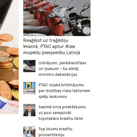
Reaģējot uz traģēdiju
Imantā, PTAC aptur
Ride
mopēdu pieejamību Latvijā
Uzkrājumi, parādsaistības
un īpašumi – ko atklāj
ministru deklarācijas
PTAC izsaka brīdinājumu
par drošības riska faktoriem
spēļu laukumos
Saeimā virza priekšlikumu
uz pusi samazināt
hipotekāro kredītu likmi
Top likums kredītu
procentlikmju