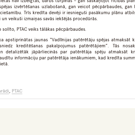
tas nav izbeigtas, darbs turpinās – gan saskaņojot rīcības plā
spējas izvērtēšanas uzlabošanā, gan veicot pēcpārbaudes, gan 
ciešamību. Trīs kredīta devēji ir iesnieguši pasākumu plānu atbil
un veikuši izmaiņas savās iekšējās procedūrās.
ro solīto, PTAC veiks tālākas pēcpārbaudes.
ika apstiprinātas jaunas “Vadlīnijas patērētāju spējas atmaksāt k
 sniedz kreditēšanas pakalpojumus patērētājiem”. Tās nosa
n detalizētāk jāpārliecinās par patērētāja spēju atmaksāt kr
baudītu informāciju par patērētāja ienākumiem, kad kredīta sum
ietā.
arādi
,
PTAC