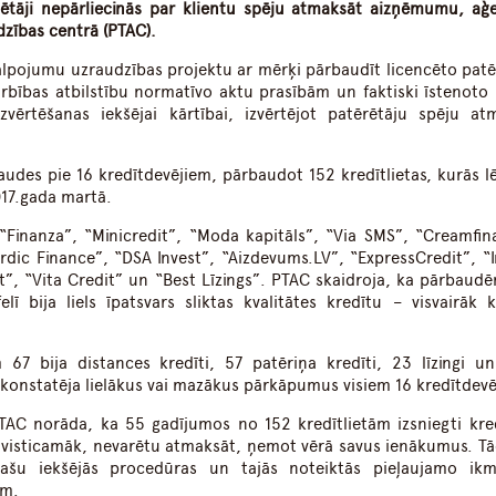
tētāji nepārliecinās par klientu spēju atmaksāt aizņēmumu, aģ
dzības centrā (PTAC).
lpojumu uzraudzības projektu ar mērķi pārbaudīt licencēto patē
bības atbilstību normatīvo aktu prasībām un faktiski īstenoto 
izvērtēšanas iekšējai kārtībai, izvērtējot patērētāju spēju at
baudes pie 16 kredītdevējiem, pārbaudot 152 kredītlietas, kurās 
017.gada martā.
– “Finanza”, “Minicredit”, “Moda kapitāls”, “Via SMS”, “Creamfin
ordic Finance”, “DSA Invest”, “Aizdevums.LV”, “ExpressCredit”, “
t”, “Vita Credit” un “Best Līzings”. PTAC skaidroja, ka pārbaudē
lī bija liels īpatsvars sliktas kvalitātes kredītu – visvairāk k
 67 bija distances kredīti, 57 patēriņa kredīti, 23 līzingi un
ā konstatēja lielākus vai mazākus pārkāpumus visiem 16 kredītdev
C norāda, ka 55 gadījumos no 152 kredītlietām izsniegti kred
visticamāk, nevarētu atmaksāt, ņemot vērā savus ienākumus. Tā
 pašu iekšējās procedūras un tajās noteiktās pieļaujamo ik
em.