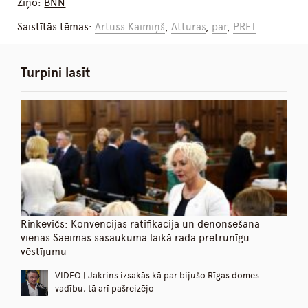
Ziņo:
BNN
Saistītās tēmas:
Artuss Kaimiņš
,
Atturas
,
par
,
PRET
Turpini lasīt
Rinkēvičs: Konvencijas ratifikācija un denonsēšana
vienas Saeimas sasaukuma laikā rada pretrunīgu
vēstījumu
VIDEO | Jakrins izsakās kā par bijušo Rīgas domes
vadību, tā arī pašreizējo