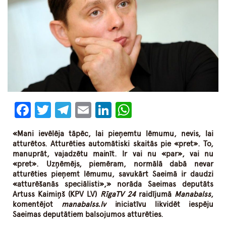
Facebook
Twitter
Telegram
Email
LinkedIn
WhatsApp
«Mani ievēlēja tāpēc, lai pieņemtu lēmumu, nevis, lai
atturētos. Atturēties automātiski skaitās pie «pret». To,
manuprāt, vajadzētu mainīt. Ir vai nu «par», vai nu
«pret». Uzņēmējs, piemēram, normālā dabā nevar
atturēties pieņemt lēmumu, savukārt Saeimā ir daudzi
«atturēšanās speciālisti»,» norāda Saeimas deputāts
Artuss Kaimiņš (KPV LV)
RīgaTV 24
raidījumā
Mana
balss
,
komentējot
manabalss.lv
iniciatīvu likvidēt iespēju
Saeimas deputātiem balsojumos atturēties.