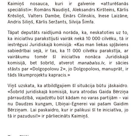
Kaimiņš nosauca, kuri ir galvenie «atturēšanās
speciālisti»: Romāns Naudiņš, Aleksandrs Kiršteins, Kārlis
Krēsliņš, Valters Dambe, Einārs Cilinskis, Inese Laizāne,
Andris Siliņš, Kārlis Seržants, Silvija Šimfa.
Tāpat deputāts raidījumā norāda, ka, neskatoties uz to,
ka iniciatīvu parakstījuši vairāk nekā 10 000 cilvēku, tā ir
iestrēgusi Juridiskajā komisijā: «Kas man liekas spļāviens
sabiedrībai sejā, ir tas, ka 11 000 cilvēku parakstīja, ar
vairākumu tomēr šī iniciatīva nonāca Juridiskajā
komisijā, bet šobrīd, atverot
manabalss.lv
, ir sācies
stāsts par «Dolgopolovu 2», jo Dolgopolovs, manuprāt, ir
tāds likumprojektu kapracis.»
Viņš uzskata, ka atbildīgajiem šī situācija būtu jāskaidro.
«Šobrīd juridiskajā komisijā, kura atrodas Gaida Bērziņa
pārraudzībā, vajadzētu būt kādam no varas partijām – vai
nu Daudzes kungam, Lībiņai-Egnerei vai pašam Gaidim
Bērziņam. Lai paskaidro, kur ir palikusi šī te iniciatīva, jo
tā ir pazudusi!» ir pārliecināts Kaimiņš.