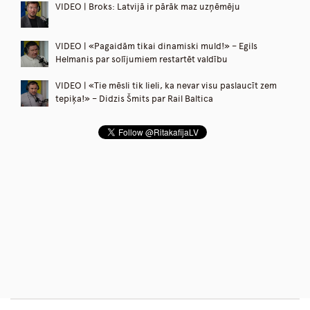
VIDEO | Broks: Latvijā ir pārāk maz uzņēmēju
VIDEO | «Pagaidām tikai dinamiski muld!» – Egils
Helmanis par solījumiem restartēt valdību
VIDEO | «Tie mēsli tik lieli, ka nevar visu paslaucīt zem
tepiķa!» – Didzis Šmits par Rail Baltica