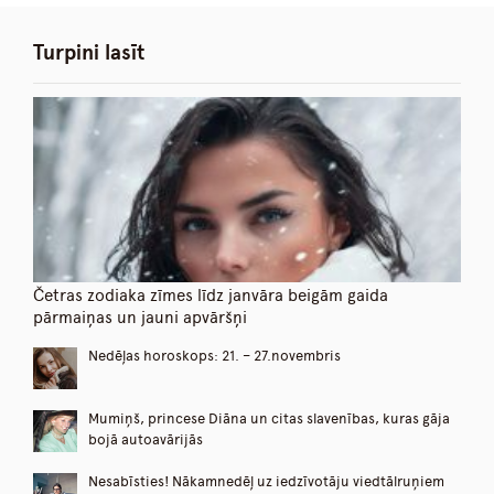
Turpini lasīt
Četras zodiaka zīmes līdz janvāra beigām gaida
pārmaiņas un jauni apvāršņi
Nedēļas horoskops: 21. – 27.novembris
Mumiņš, princese Diāna un citas slavenības, kuras gāja
bojā autoavārijās
Nesabīsties! Nākamnedēļ uz iedzīvotāju viedtālruņiem