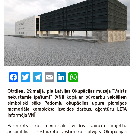
Facebook
Twitter
Telegram
Email
LinkedIn
WhatsApp
Otrdien, 29.maijā, pie Latvijas Okupācijas muzeja “Valsts
nekustamie īpašumi” (VNĪ) kopā ar būvdarbu veicējiem
simboliski sāks Padomju okupācijas upuru piemiņas
memoriāla kompleksa izveides darbus, aģentūru LETA
informēja VNĪ.
Paredzēts, ka memoriālu veidos vairāku objektu
ansamblis – restaurētā vēsturiskā Latvijas Okupācijas