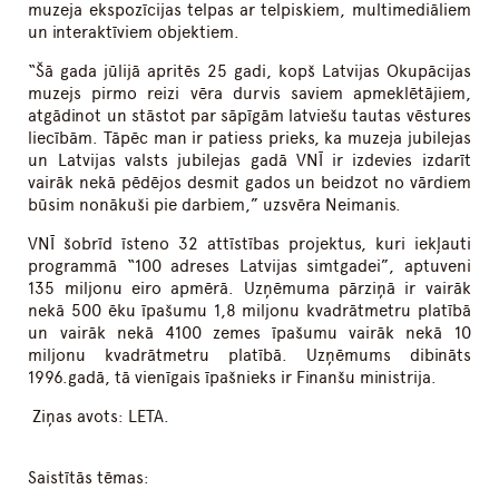
muzeja ekspozīcijas telpas ar telpiskiem, multimediāliem
un interaktīviem objektiem.
“Šā gada jūlijā apritēs 25 gadi, kopš Latvijas Okupācijas
muzejs pirmo reizi vēra durvis saviem apmeklētājiem,
atgādinot un stāstot par sāpīgām latviešu tautas vēstures
liecībām. Tāpēc man ir patiess prieks, ka muzeja jubilejas
un Latvijas valsts jubilejas gadā VNĪ ir izdevies izdarīt
vairāk nekā pēdējos desmit gados un beidzot no vārdiem
būsim nonākuši pie darbiem,” uzsvēra Neimanis.
VNĪ šobrīd īsteno 32 attīstības projektus, kuri iekļauti
programmā “100 adreses Latvijas simtgadei”, aptuveni
135 miljonu eiro apmērā. Uzņēmuma pārziņā ir vairāk
nekā 500 ēku īpašumu 1,8 miljonu kvadrātmetru platībā
un vairāk nekā 4100 zemes īpašumu vairāk nekā 10
miljonu kvadrātmetru platībā. Uzņēmums dibināts
1996.gadā, tā vienīgais īpašnieks ir Finanšu ministrija.
Ziņas avots: LETA.
Saistītās tēmas: