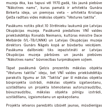
muzeja ēka, kas tapusi vēl 1970.gadā, tās jaunā piebūve
“Nākotnes nams”, kuras pamatā ir arhitekta Gunāra
Birkerta ideja, un piemiņas vieta – arhitekta Kristapa
Ģelža radītais vides mākslas objekts “Vēstures taktīla”.
Pasākums notiks plkst.10 Strēlnieku laukumā pie Latvijas
Okupācijas muzeja. Pasākumā piedalīsies VNĪ valdes
priekšsēdētājs Ronalds Neimanis, kultūras ministre Dace
Melbārde (VL-TB/LNNK) un Latvijas Okupācijas muzeja
direktors Gunārs Nāgels kopā ar būvdarbu veicējiem.
Pasākuma dalībnieki tiks iepazīstināti ar Latvijas
Okupācijas muzeja pārbūves un jaunās piebūves
“Nākotnes nams” būvniecības turpmākajiem soļiem.
Tāpat pasākumā Ģelzis prezentēs mākslas objekta
“Vēstures taktīla” ideju, bet VNĪ valdes priekšsēdētājs
parakstīs līgumu ar SIA “Taktila” par šī mākslas objekta
būvprojekta izstrādi, mākslas objekta izgatavošanu,
uzstādīšanu un projekta īstenošanas autoruzraudzību,
būvuzraudzību, mākslas objekta pilnīgu izstrādi,
uzstādīšanu, izgaismošanu un apskaņošanu.
Projekta ietvaros paredzēts izbūvēt jaunas, mūsdienīgas