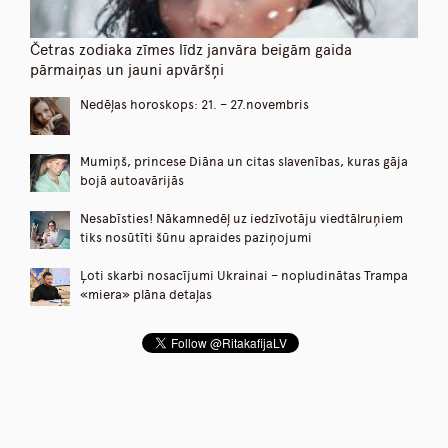
Četras zodiaka zīmes līdz janvāra beigām gaida
pārmaiņas un jauni apvāršņi
Nedēļas horoskops: 21. – 27.novembris
Mumiņš, princese Diāna un citas slavenības, kuras gāja
bojā autoavārijās
Nesabīsties! Nākamnedēļ uz iedzīvotāju viedtālruņiem
tiks nosūtīti šūnu apraides paziņojumi
Ļoti skarbi nosacījumi Ukrainai – nopludinātas Trampa
«miera» plāna detaļas