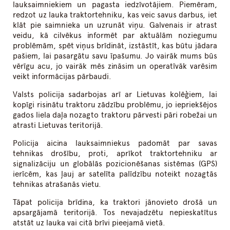
lauksaimniekiem un pagasta iedzīvotājiem. Piemēram,
redzot uz lauka traktortehniku, kas veic savus darbus, iet
klāt pie saimnieka un uzrunāt viņu. Galvenais ir atrast
veidu, kā cilvēkus informēt par aktuālām noziegumu
problēmām, spēt viņus brīdināt, izstāstīt, kas būtu jādara
pašiem, lai pasargātu savu īpašumu. Jo vairāk mums būs
vērīgu acu, jo vairāk mēs zināsim un operatīvāk varēsim
veikt informācijas pārbaudi.
Valsts policija sadarbojas arī ar Lietuvas kolēģiem, lai
kopīgi risinātu traktoru zādzību problēmu, jo iepriekšējos
gados liela daļa nozagto traktoru pārvesti pāri robežai un
atrasti Lietuvas teritorijā.
Policija aicina lauksaimniekus padomāt par savas
tehnikas drošību, proti, aprīkot traktortehniku ar
signalizāciju un globālās pozicionēšanas sistēmas (GPS)
ierīcēm, kas ļauj ar satelīta palīdzību noteikt nozagtās
tehnikas atrašanās vietu.
Tāpat policija brīdina, ka traktori jānovieto drošā un
apsargājamā teritorijā. Tos nevajadzētu nepieskatītus
atstāt uz lauka vai citā brīvi pieejamā vietā.