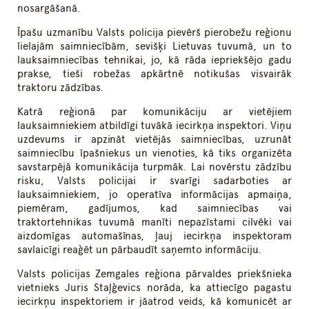
nosargāšanā.
Īpašu uzmanību Valsts policija pievērš pierobežu reģionu
lielajām saimniecībām, sevišķi Lietuvas tuvumā, un to
lauksaimniecības tehnikai, jo, kā rāda iepriekšējo gadu
prakse, tieši robežas apkārtnē notikušas visvairāk
traktoru zādzības.
Katrā reģionā par komunikāciju ar vietējiem
lauksaimniekiem atbildīgi tuvākā iecirkņa inspektori. Viņu
uzdevums ir apzināt vietējās saimniecības, uzrunāt
saimniecību īpašniekus un vienoties, kā tiks organizēta
savstarpējā komunikācija turpmāk. Lai novērstu zādzību
risku, Valsts policijai ir svarīgi sadarboties ar
lauksaimniekiem, jo operatīva informācijas apmaiņa,
piemēram, gadījumos, kad saimniecības vai
traktortehnikas tuvumā manīti nepazīstami cilvēki vai
aizdomīgas automašīnas, ļauj iecirkņa inspektoram
savlaicīgi reaģēt un pārbaudīt saņemto informāciju.
Valsts policijas Zemgales reģiona pārvaldes priekšnieka
vietnieks Juris Staļģevics norāda, ka attiecīgo pagastu
iecirkņu inspektoriem ir jāatrod veids, kā komunicēt ar