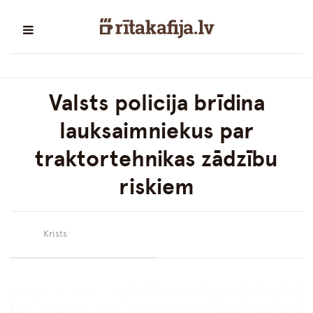
Valsts policija brīdina
lauksaimniekus par
traktortehnikas zādzību
riskiem
Krists