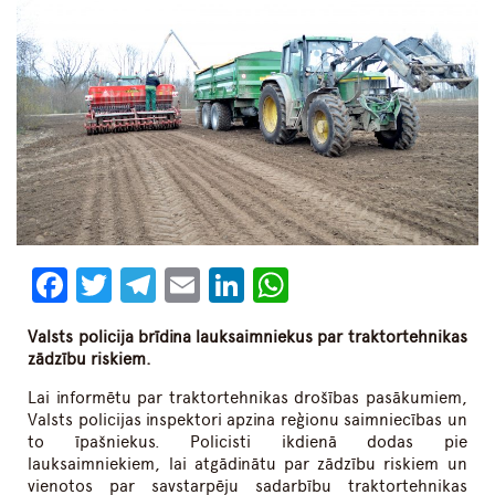
Facebook
Twitter
Telegram
Email
LinkedIn
WhatsApp
Valsts policija brīdina lauksaimniekus par traktortehnikas
zādzību riskiem.
Lai informētu par traktortehnikas drošības pasākumiem,
Valsts policijas inspektori apzina reģionu saimniecības un
to īpašniekus. Policisti ikdienā dodas pie
lauksaimniekiem, lai atgādinātu par zādzību riskiem un
vienotos par savstarpēju sadarbību traktortehnikas