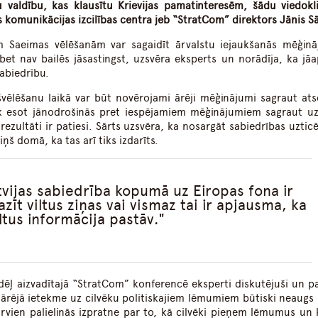
du valdību, kas klausītu Krievijas pamatinteresēm, šādu viedokli
komunikācijas izcilības centra jeb “StratCom” direktors Jānis Sā
ām Saeimas vēlēšanām var sagaidīt ārvalstu iejaukšanās mēģin
et nav bailēs jāsastingst, uzsvēra eksperts un norādīja, ka jāa
sabiedrību.
švēlēšanu laikā var būt novērojami ārēji mēģinājumi sagraut ats
āk esot jānodrošinās pret iespējamiem mēģinājumiem sagraut uz
rezultāti ir patiesi. Sārts uzsvēra, ka nosargāt sabiedrības uztic
ņš domā, ka tas arī tiks izdarīts.
atvijas sabiedrība kopumā uz Eiropas fona ir
zīt viltus ziņas vai vismaz tai ir apjausma, ka
iltus informācija pastāv.
dēļ aizvadītajā “StratCom” konferencē eksperti diskutējuši un p
 ārējā ietekme uz cilvēku politiskajiem lēmumiem būtiski neaugs 
 arvien palielinās izpratne par to, kā cilvēki pieņem lēmumus un 