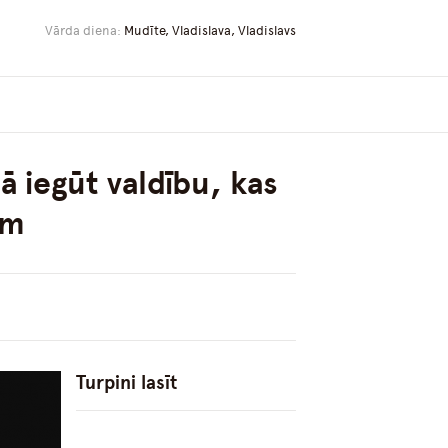
Vārda diena:
Mudīte, Vladislava, Vladislavs
ā iegūt valdību, kas
ēm
Turpini lasīt