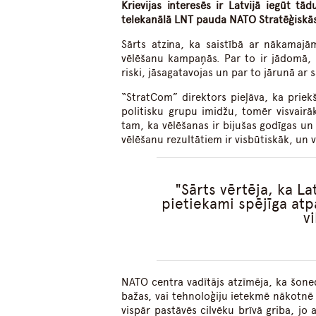
Krievijas interesēs ir Latvijā iegūt tā
telekanālā LNT pauda NATO Stratēģiskās 
Sārts atzina, ka saistībā ar nākamaj
vēlēšanu kampaņās. Par to ir jādomā, b
riski, jāsagatavojas un par to jārunā ar 
“StratCom” direktors pieļāva, ka priek
politisku grupu imidžu, tomēr visvair
tam, ka vēlēšanas ir bijušas godīgas un 
vēlēšanu rezultātiem ir visbūtiskāk, un vi
Sārts vērtēja, ka L
pietiekami spējīga atpa
v
NATO centra vadītājs atzīmēja, ka šone
bažas, vai tehnoloģiju ietekmē nākotnē
vispār pastāvēs cilvēku brīvā griba, jo