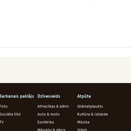
Sarkanais paklājs
Dzīvesveids
Atpūta
Foto
Attiecības & bērni
Grāmatplaukts
Sociālie tīkli
Auto & moto
Kultūra & Izklaide
TV
Ezotērika
Mūzika
Mājoklis & dārzs
Stāsti