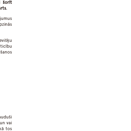
 šorīt
rts.
ājumus
pzinās
evišķu
ticību
ēšanos
auduši
un vai
kā tos