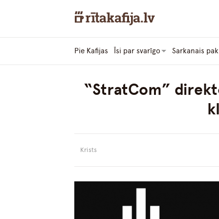
Pie Kafijas
Īsi par svarīgo
Sarkanais pak
“StratCom” direktor
k
Krists