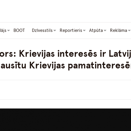
lājs
BOOT
Dzīvesstils
Reportieris
Atpūta
Reklāma
s: Krievijas interesēs ir Latvij
lausītu Krievijas pamatinteres