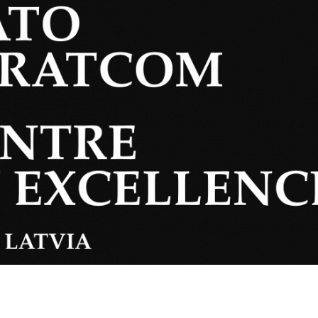
dIn
atsApp