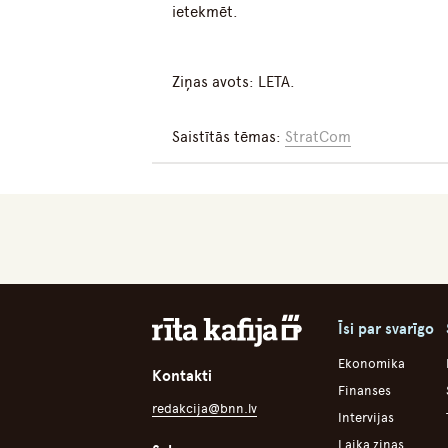
ietekmēt.
Ziņas avots: LETA.
Saistītās tēmas:
StratCom
Īsi par svarīgo
Ekonomika
Kontakti
Finanses
redakcija@bnn.lv
Intervijas
Laika ziņas