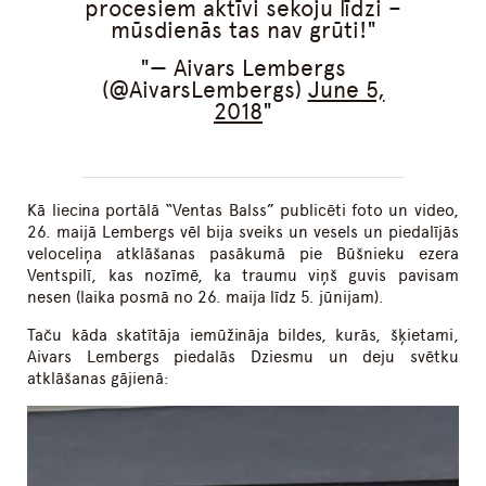
procesiem aktīvi sekoju līdzi –
mūsdienās tas nav grūti!
— Aivars Lembergs
(@AivarsLembergs)
June 5,
2018
Kā liecina portālā “Ventas Balss” publicēti foto un video,
26. maijā Lembergs vēl bija sveiks un vesels un piedalījās
veloceliņa atklāšanas pasākumā pie Būšnieku ezera
Ventspilī, kas nozīmē, ka traumu viņš guvis pavisam
nesen (laika posmā no 26. maija līdz 5. jūnijam).
Taču kāda skatītāja iemūžināja bildes, kurās, šķietami,
Aivars Lembergs piedalās Dziesmu un deju svētku
atklāšanas gājienā: