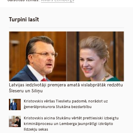
Turpini lasīt
Latvijas iedzīvotāji premjera amatā vislabprātāk redzētu
Šleseru un Siliņu
Kristovskis vēršas Tieslietu padomē, norādot uz
ģenerālprokurora Stukāna bezdarbību
Kristovskis aicina Stukānu vērtēt prettiesiski izbeigtu
kriminālprocesu un Lemberga ļaunprātīgi izkrāpto
līdzekļu sekas