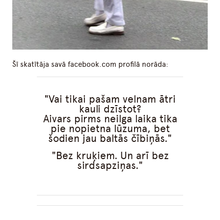
Šī skatītāja savā facebook.com profilā norāda:
Vai tikai pašam velnam ātri
kauli dzīstot?
Aivars pirms neilga laika tika
pie nopietna lūzuma, bet
šodien jau baltās čībiņās.
Bez kruķiem. Un arī bez
sirdsapziņas.