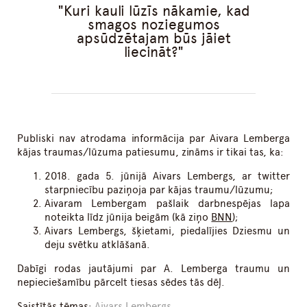
Kuri kauli lūzīs nākamie, kad
smagos noziegumos
apsūdzētajam būs jāiet
liecināt?
Publiski nav atrodama informācija par Aivara Lemberga
kājas traumas/lūzuma patiesumu, zināms ir tikai tas, ka:
2018. gada 5. jūnijā Aivars Lembergs, ar twitter
starpniecību paziņoja par kājas traumu/lūzumu;
Aivaram Lembergam pašlaik darbnespējas lapa
noteikta līdz jūnija beigām (kā ziņo
BNN
);
Aivars Lembergs, šķietami, piedalījies Dziesmu un
deju svētku atklāšanā.
Dabīgi rodas jautājumi par A. Lemberga traumu un
nepieciešamību pārcelt tiesas sēdes tās dēļ.
Saistītās tēmas:
Aivars Lembergs