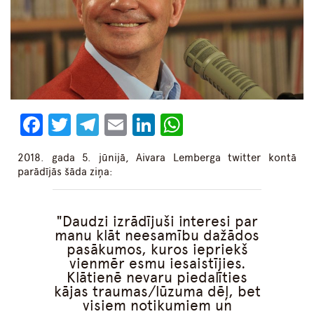
Facebook
Twitter
Telegram
Email
LinkedIn
WhatsApp
2018. gada 5. jūnijā, Aivara Lemberga twitter kontā
parādījās šāda ziņa:
Daudzi izrādījuši interesi par
manu klāt neesamību dažādos
pasākumos, kuros iepriekš
vienmēr esmu iesaistījies.
Klātienē nevaru piedalīties
kājas traumas/lūzuma dēļ, bet
visiem notikumiem un