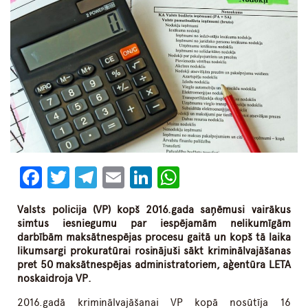
Facebook
Twitter
Telegram
Email
LinkedIn
WhatsApp
Valsts policija (VP) kopš 2016.gada saņēmusi vairākus
simtus iesniegumu par iespējamām nelikumīgām
darbībām maksātnespējas procesu gaitā un kopš tā laika
likumsargi prokuratūrai rosinājuši sākt kriminālvajāšanas
pret 50 maksātnespējas administratoriem, aģentūra LETA
noskaidroja VP.
2016.gadā kriminālvajāšanai VP kopā nosūtīja 16