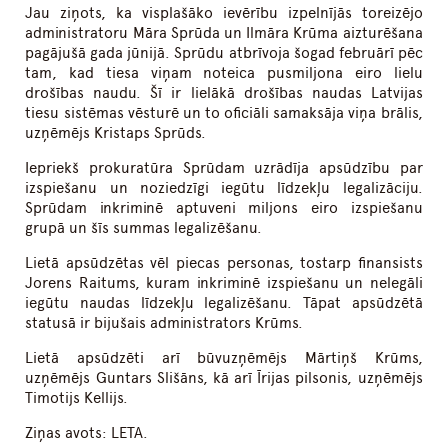
Jau ziņots, ka visplašāko ievērību izpelnījās toreizējo
administratoru Māra Sprūda un Ilmāra Krūma aizturēšana
pagājušā gada jūnijā. Sprūdu atbrīvoja šogad februārī pēc
tam, kad tiesa viņam noteica pusmiljona eiro lielu
drošības naudu. Šī ir lielākā drošības naudas Latvijas
tiesu sistēmas vēsturē un to oficiāli samaksāja viņa brālis,
uzņēmējs Kristaps Sprūds.
Iepriekš prokuratūra Sprūdam uzrādīja apsūdzību par
izspiešanu un noziedzīgi iegūtu līdzekļu legalizāciju.
Sprūdam inkriminē aptuveni miljons eiro izspiešanu
grupā un šīs summas legalizēšanu.
Lietā apsūdzētas vēl piecas personas, tostarp finansists
Jorens Raitums, kuram inkriminē izspiešanu un nelegāli
iegūtu naudas līdzekļu legalizēšanu. Tāpat apsūdzētā
statusā ir bijušais administrators Krūms.
Lietā apsūdzēti arī būvuzņēmējs Mārtiņš Krūms,
uzņēmējs Guntars Slišāns, kā arī Īrijas pilsonis, uzņēmējs
Timotijs Kellijs.
Ziņas avots: LETA.