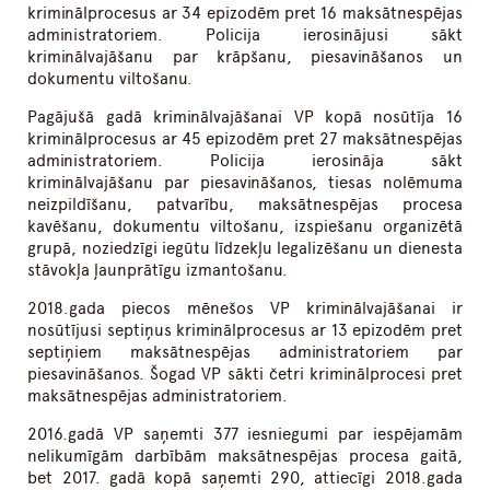
kriminālprocesus ar 34 epizodēm pret 16 maksātnespējas
administratoriem. Policija ierosinājusi sākt
kriminālvajāšanu par krāpšanu, piesavināšanos un
dokumentu viltošanu.
Pagājušā gadā kriminālvajāšanai VP kopā nosūtīja 16
kriminālprocesus ar 45 epizodēm pret 27 maksātnespējas
administratoriem. Policija ierosināja sākt
kriminālvajāšanu par piesavināšanos, tiesas nolēmuma
neizpildīšanu, patvarību, maksātnespējas procesa
kavēšanu, dokumentu viltošanu, izspiešanu organizētā
grupā, noziedzīgi iegūtu līdzekļu legalizēšanu un dienesta
stāvokļa ļaunprātīgu izmantošanu.
2018.gada piecos mēnešos VP kriminālvajāšanai ir
nosūtījusi septiņus kriminālprocesus ar 13 epizodēm pret
septiņiem maksātnespējas administratoriem par
piesavināšanos. Šogad VP sākti četri kriminālprocesi pret
maksātnespējas administratoriem.
2016.gadā VP saņemti 377 iesniegumi par iespējamām
nelikumīgām darbībām maksātnespējas procesa gaitā,
bet 2017. gadā kopā saņemti 290, attiecīgi 2018.gada