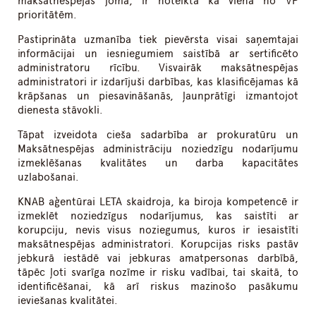
maksātnespējas jomā, ir noteikta kā viena no VP
prioritātēm.
Pastiprināta uzmanība tiek pievērsta visai saņemtajai
informācijai un iesniegumiem saistībā ar sertificēto
administratoru rīcību. Visvairāk maksātnespējas
administratori ir izdarījuši darbības, kas klasificējamas kā
krāpšanas un piesavināšanās, ļaunprātīgi izmantojot
dienesta stāvokli.
Tāpat izveidota cieša sadarbība ar prokuratūru un
Maksātnespējas administrāciju noziedzīgu nodarījumu
izmeklēšanas kvalitātes un darba kapacitātes
uzlabošanai.
KNAB aģentūrai LETA skaidroja, ka biroja kompetencē ir
izmeklēt noziedzīgus nodarījumus, kas saistīti ar
korupciju, nevis visus noziegumus, kuros ir iesaistīti
maksātnespējas administratori. Korupcijas risks pastāv
jebkurā iestādē vai jebkuras amatpersonas darbībā,
tāpēc ļoti svarīga nozīme ir risku vadībai, tai skaitā, to
identificēšanai, kā arī riskus mazinošo pasākumu
ieviešanas kvalitātei.