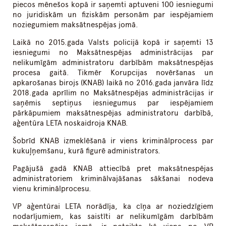
piecos mēnešos kopā ir saņemti aptuveni 100 iesniegumi
no juridiskām un fiziskām personām par iespējamiem
noziegumiem maksātnespējas jomā.
Laikā no 2015.gada Valsts policijā kopā ir saņemti 13
iesniegumi no Maksātnespējas administrācijas par
nelikumīgām administratoru darbībām maksātnespējas
procesa gaitā. Tikmēr Korupcijas novēršanas un
apkarošanas birojs (KNAB) laikā no 2016.gada janvāra līdz
2018.gada aprīlim no Maksātnespējas administrācijas ir
saņēmis septiņus iesniegumus par iespējamiem
pārkāpumiem maksātnespējas administratoru darbībā,
aģentūra LETA noskaidroja KNAB.
Šobrīd KNAB izmeklēšanā ir viens kriminālprocess par
kukuļņemšanu, kurā figurē administrators.
Pagājušā gadā KNAB attiecībā pret maksātnespējas
administratoriem kriminālvajāšanas sākšanai nodeva
vienu kriminālprocesu.
VP aģentūrai LETA norādīja, ka cīņa ar noziedzīgiem
nodarījumiem, kas saistīti ar nelikumīgām darbībām