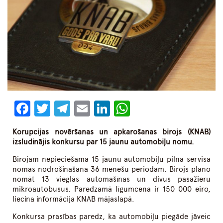
Facebook
Twitter
Telegram
Email
LinkedIn
WhatsApp
Korupcijas novēršanas un apkarošanas birojs (KNAB)
izsludinājis konkursu par 15 jaunu automobiļu nomu.
Birojam nepieciešama 15 jaunu automobiļu pilna servisa
nomas nodrošināšana 36 mēnešu periodam. Birojs plāno
nomāt 13 vieglās automašīnas un divus pasažieru
mikroautobusus. Paredzamā līgumcena ir 150 000 eiro,
liecina informācija KNAB mājaslapā.
Konkursa prasības paredz, ka automobiļu piegāde jāveic