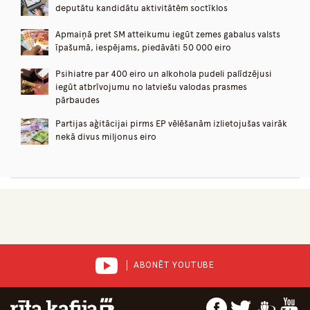
deputātu kandidātu aktivitātēm soctīklos
Apmaiņā pret SM atteikumu iegūt zemes gabalus valsts
īpašumā, iespējams, piedāvāti 50 000 eiro
Psihiatre par 400 eiro un alkohola pudeli palīdzējusi
iegūt atbrīvojumu no latviešu valodas prasmes
pārbaudes
Partijas aģitācijai pirms EP vēlēšanām izlietojušas vairāk
nekā divus miljonus eiro
ABONĒT YOUTUBE