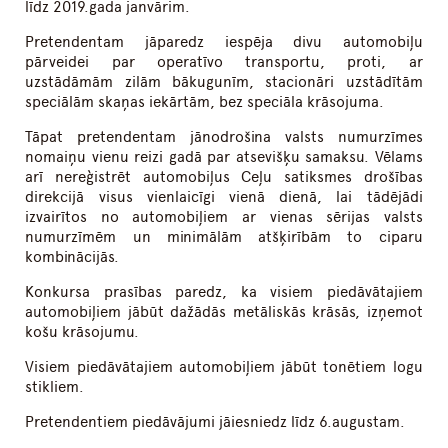
līdz 2019.gada janvārim.
Pretendentam jāparedz iespēja divu automobiļu
pārveidei par operatīvo transportu, proti, ar
uzstādāmām zilām bākugunīm, stacionāri uzstādītām
speciālām skaņas iekārtām, bez speciāla krāsojuma.
Tāpat pretendentam jānodrošina valsts numurzīmes
nomaiņu vienu reizi gadā par atsevišķu samaksu. Vēlams
arī nereģistrēt automobiļus Ceļu satiksmes drošības
direkcijā visus vienlaicīgi vienā dienā, lai tādējādi
izvairītos no automobiļiem ar vienas sērijas valsts
numurzīmēm un minimālām atšķirībām to ciparu
kombinācijās.
Konkursa prasības paredz, ka visiem piedāvātajiem
automobiļiem jābūt dažādās metāliskās krāsās, izņemot
košu krāsojumu.
Visiem piedāvātajiem automobiļiem jābūt tonētiem logu
stikliem.
Pretendentiem piedāvājumi jāiesniedz līdz 6.augustam.