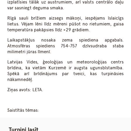
izplatīsies tālāk uz austrumiem, arī valsts centrālo daļu
var sasniegt deguma smaka.
Rīgā sauli brīžiem aizsegs mākoņi, iespējams īslaicīgs
lietus. Vējam lēni līdz mēreni pūšot no rietumiem, gaisa
temperatūra pakāpsies līdz +29 grādiem.
Laikapstākļus nosaka zema spiediena apgabals.
Atmosfēras spiediens 754-757 dzīvsudraba staba
milimetri jūras līmenī.
Latvijas Vides, ģeoloģijas un meteoroloģijas centrs
brīdina, ka vietām Kurzemē ir augsta ugunsbīstamība.
Spēkā arī brīdinājums par tveici, kas turpināsies
nākamnedēļ.
Ziņas avots: LETA.
Saistītās tēmas:
Turpini lasīt