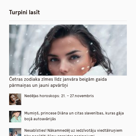
Turpini lasīt
Četras zodiaka zīmes līdz janvāra beigām gaida
pārmaiņas un jauni apvāršņi
Nedēļas horoskops: 21. – 27.novembris
Mumiņš, princese Diāna un citas slavenības, kuras gāja
bojā autoavārijās
Nesabīsties! Nākamnedēļ uz iedzīvotāju viedtālruņiem