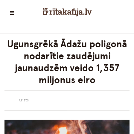
Ugunsgrēkā Ādažu poligonā
nodarītie zaudējumi
jaunaudzēm veido 1,357
miljonus eiro
Krists