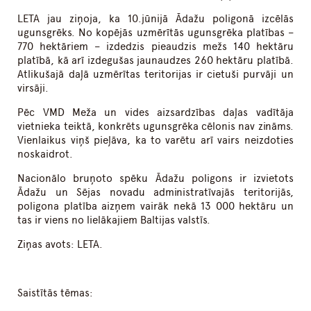
LETA jau ziņoja, ka 10.jūnijā Ādažu poligonā izcēlās
ugunsgrēks. No kopējās uzmērītās ugunsgrēka platības –
770 hektāriem – izdedzis pieaudzis mežs 140 hektāru
platībā, kā arī izdegušas jaunaudzes 260 hektāru platībā.
Atlikušajā daļā uzmērītas teritorijas ir cietuši purvāji un
virsāji.
Pēc VMD Meža un vides aizsardzības daļas vadītāja
vietnieka teiktā, konkrēts ugunsgrēka cēlonis nav zināms.
Vienlaikus viņš pieļāva, ka to varētu arī vairs neizdoties
noskaidrot.
Nacionālo bruņoto spēku Ādažu poligons ir izvietots
Ādažu un Sējas novadu administratīvajās teritorijās,
poligona platība aizņem vairāk nekā 13 000 hektāru un
tas ir viens no lielākajiem Baltijas valstīs.
Ziņas avots: LETA.
Saistītās tēmas: