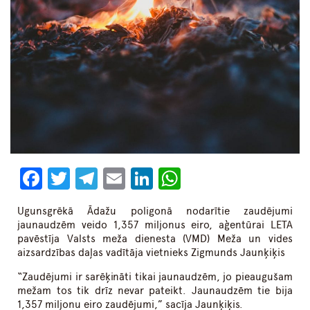
Facebook
Twitter
Telegram
Email
LinkedIn
WhatsApp
Ugunsgrēkā Ādažu poligonā nodarītie zaudējumi
jaunaudzēm veido 1,357 miljonus eiro, aģentūrai LETA
pavēstīja Valsts meža dienesta (VMD) Meža un vides
aizsardzības daļas vadītāja vietnieks Zigmunds Jaunķiķis
“Zaudējumi ir sarēķināti tikai jaunaudzēm, jo pieaugušam
mežam tos tik drīz nevar pateikt. Jaunaudzēm tie bija
1,357 miljonu eiro zaudējumi,” sacīja Jaunķiķis.