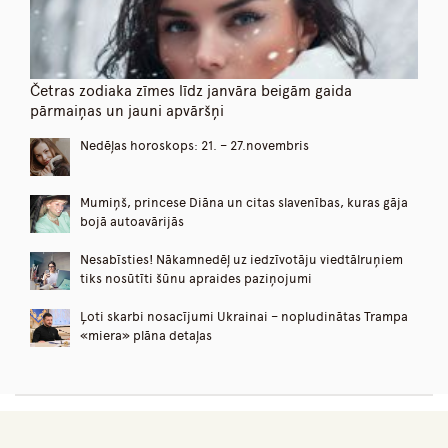
Četras zodiaka zīmes līdz janvāra beigām gaida
pārmaiņas un jauni apvāršņi
Nedēļas horoskops: 21. – 27.novembris
Mumiņš, princese Diāna un citas slavenības, kuras gāja
bojā autoavārijās
Nesabīsties! Nākamnedēļ uz iedzīvotāju viedtālruņiem
tiks nosūtīti šūnu apraides paziņojumi
Ļoti skarbi nosacījumi Ukrainai – nopludinātas Trampa
«miera» plāna detaļas