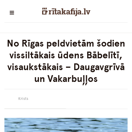
No Rīgas peldvietām šodien
vissiltākais ūdens Bābelītī,
visaukstākais – Daugavgrīvā
un Vakarbuļļos
Krists