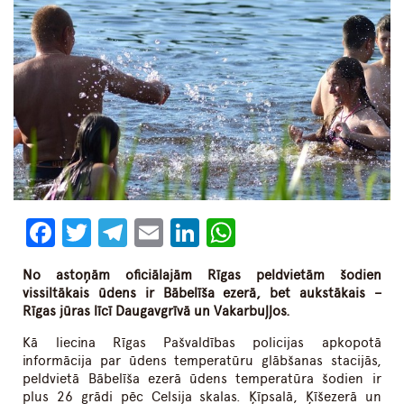
Facebook
Twitter
Telegram
Email
LinkedIn
WhatsApp
No astoņām oficiālajām Rīgas peldvietām šodien
vissiltākais ūdens ir Bābelīša ezerā, bet aukstākais –
Rīgas jūras līcī Daugavgrīvā un Vakarbuļļos.
Kā liecina Rīgas Pašvaldības policijas apkopotā
informācija par ūdens temperatūru glābšanas stacijās,
peldvietā Bābelīša ezerā ūdens temperatūra šodien ir
plus 26 grādi pēc Celsija skalas. Ķīpsalā, Ķīšezerā un