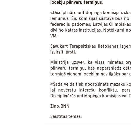
locekļu pilnvaru termiņus.
«Disciplināro antidopinga komisija iz
lēmumus. Šīs komisijas sastāvā būs no L
federāciju padomes, Latvijas Olimpiskās 
divi no katras institūcijas. Noteikumi no
VM.
Savukārt Terapeitiskās lietošanas izņē
izvirzīti ārsti.
Ministrijā uzsver, ka visas minētās o
pilnvaru termiņu, kas nepārsniedz četrus
termiņš vienam loceklim nav ilgāks par
«Šādā veidā tiek nodrošināts mazāks ko
lai novērstu interešu konfliktu, per
Disciplinārās antidopinga komisijas vai
Ziņo:
BNN
Saistītās tēmas: