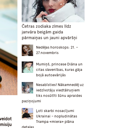
Četras zodiaka zīmes līdz
janvāra beigām gaida
pārmaiņas un jauni apvāršņi
Nedēļas horoskops: 21. –
27.novembris
Mumiņš, princese Diāna un
citas slavenības, kuras gāja
bojā autoavārijās
Nesabīsties! Nākamnedēļ uz
iedzīvotāju viedtālruņiem
tiks nosūtīti šūnu apraides
paziņojumi
Ļoti skarbi nosacījumi
Ukrainai – nopludinātas
veidot
Trampa «miera» plāna
misiju
detaļas