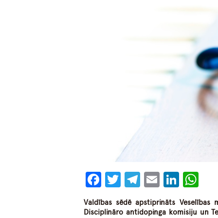
Facebook
Twitter
Telegram
Email
Linke
Wh
Valdības sēdē apstiprināts Veselības m
Disciplināro antidopinga komisiju un T