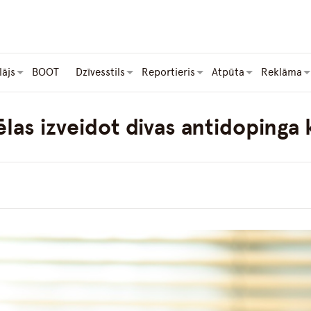
lājs
BOOT
Dzīvesstils
Reportieris
Atpūta
Reklāma
vēlas izveidot divas antidopinga 