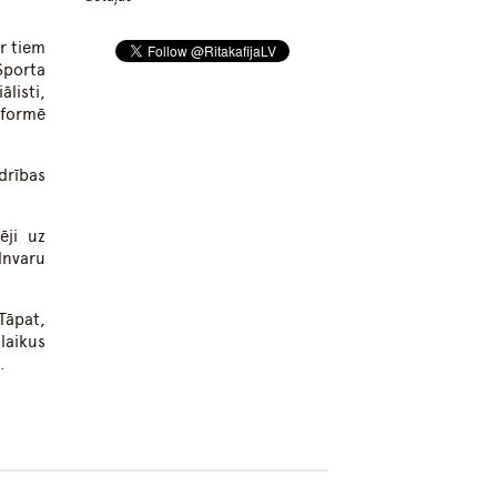
r tiem
Sporta
ālisti,
informē
drības
ēji uz
lnvaru
Tāpat,
laikus
.