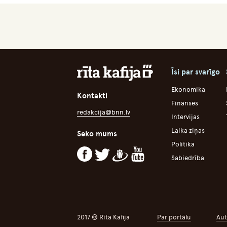
Īsi par svarīgo
Ekonomika
Kontakti
Finanses
redakcija@bnn.lv
Intervijas
Laika ziņas
Seko mums
Politika
Sabiedrība
2017 © Rīta Kafija
Par portālu
Aut