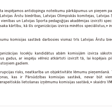
skata iespējamos antidopinga noteikumu pārkāpumus un pieņem pa
atvijas Ārstu biedrības, Latvijas Olimpiskās komitejas, Latvijas 
vienības un Latvijas Sporta pedagoģijas akadēmijas izvirzīti speci
saka kārtību, kā šīs organizācijas izvirza minētos speciālistus,» 
mumu komisijas sastāvā darbosies vismaz trīs Latvijas Ārstu bie
rganizācijas locekļu kandidātus abām komisijām izvirza sākotn
 gadus, ar iespēju vēlreiz atkārtoti izvirzīt tā, lai kopējais pi
 astoņiem gadiem.
rupcijas risks, neatkarība un objektivitāte lēmumu pieņemšanā. 
sonas, kas ir Pārsūdzības komisijas sastāvā, nevar būt vien
 Terapeitiskās lietošanas izņēmumu komisijas sastāvā,» skaidro VM