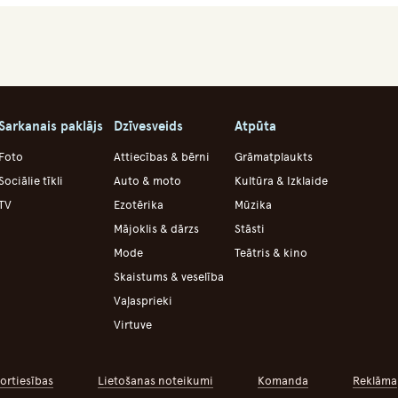
Sarkanais paklājs
Dzīvesveids
Atpūta
Foto
Attiecības & bērni
Grāmatplaukts
Sociālie tīkli
Auto & moto
Kultūra & Izklaide
TV
Ezotērika
Mūzika
Mājoklis & dārzs
Stāsti
Mode
Teātris & kino
Skaistums & veselība
Vaļasprieki
Virtuve
ortiesības
Lietošanas noteikumi
Komanda
Reklāma