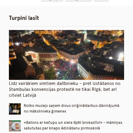
Turpini lasīt
Līdz vairākiem simtiem dalībnieku – pret izstāšanos no
Stambulas konvencijas protestē ne tikai Rīgā, bet arī
citviet Latvijā
Rotko muzejs saņem divus oriģināldarbus dāvinājumā
no mākslinieka ģimenes
«Batons ar kečupu un siera šķēli brokastīs!» – māmiņas
sašutušas par knapo ēdināšanu pirmsskolā