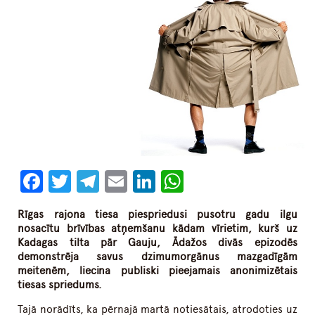
Facebook
Twitter
Telegram
Email
LinkedIn
WhatsApp
Rīgas rajona tiesa piespriedusi pusotru gadu ilgu
nosacītu brīvības atņemšanu kādam vīrietim, kurš uz
Kadagas tilta pār Gauju, Ādažos divās epizodēs
demonstrēja savus dzimumorgānus mazgadīgām
meitenēm, liecina publiski pieejamais anonimizētais
tiesas spriedums.
Tajā norādīts, ka pērnajā martā notiesātais, atrodoties uz