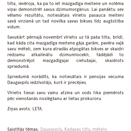
tilta, ievēroja, ka pa to iet mazgadīga meitene un nolēma
viņai demonstrēt savus dzimumorgānus. Lai panāktu sev
vēlamo rezultātu, notiesātais vīrietis pasauca meiteni
savā virzienā un tad novilka savas bikses līdz augšstilba
vidum.
Savukārt pērnajā novembrī vīrietis uz tā paša tilta, brīdī,
kad kāda cita mazgadīga meitene gāja garām, pavēra vaļā
savu mēteli, zem kura atradās atpogātas bikses ar skaidri
redzamu atkailinātu dzimumlocekli, tādējādi to
demonstrējot mazgadīgajai cietušajai, skaidrots
spriedumā.
Spriedumā norādīts, ka notiesātais ir pensijas vecuma
Daugavpils iedzīvotājs, kurš ir precējies.
Vīrietis tiesai savu vainu atzina un sods tika piemērots
pēc vienošanās noslēgšanu ar lietas prokuroru.
Ziņas avots: LETA.
Saistītās tēmas:
Daugavpils
,
Kadagas tilts
,
mētelis