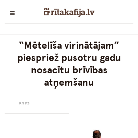
“Mētelīša virinātājam”
piespriež pusotru gadu
nosacītu brīvības
atņemšanu
Krists