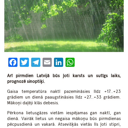
Facebook
Twitter
Telegram
Email
LinkedIn
WhatsApp
Arī pirmdien Latvijā būs ļoti karsts un sutīgs laiks,
prognozē sinoptiķi.
Gaisa temperatūra naktī pazemināsies līdz +17..+23
grādiem un dienā paaugstināsies līdz +27..+33 grādiem.
Mākoņi daļēji klās debesis.
Pērkona lietusgāzes vietām iespējamas gan naktī, gan
dienā. Vairāk lietus un negaisa mākoņu būs pirmdienas
pēcpusdienā un vakarā. Atsevišķās vietās līs ļoti stipri,