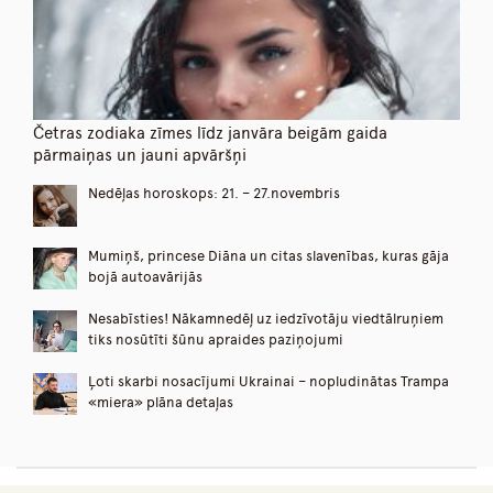
Četras zodiaka zīmes līdz janvāra beigām gaida
pārmaiņas un jauni apvāršņi
Nedēļas horoskops: 21. – 27.novembris
Mumiņš, princese Diāna un citas slavenības, kuras gāja
bojā autoavārijās
Nesabīsties! Nākamnedēļ uz iedzīvotāju viedtālruņiem
tiks nosūtīti šūnu apraides paziņojumi
Ļoti skarbi nosacījumi Ukrainai – nopludinātas Trampa
«miera» plāna detaļas