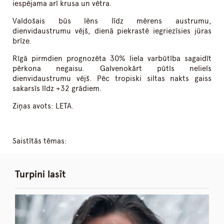
iespējama arī krusa un vētra.
Valdošais būs lēns līdz mērens austrumu,
dienvidaustrumu vējš, dienā piekrastē iegriezīsies jūras
brīze.
Rīgā pirmdien prognozēta 30% liela varbūtība sagaidīt
pērkona negaisu. Galvenokārt pūtīs neliels
dienvidaustrumu vējš. Pēc tropiski siltas nakts gaiss
sakarsīs līdz +32 grādiem.
Ziņas avots: LETA.
Saistītās tēmas:
Turpini lasīt