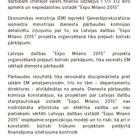
darbībām iztērējot valsts finanšu līdzekļus 1 173 312 eiro
apmērā un nepiedaloties izstādē “Expo Milano 2015”.
Ekonomikas ministrija (EM) iepriekš Ģenerālprokuratūrai
iesniedza ministrijas dienesta pārbaudes komisijas
detalizētu ziņojumu par to, ka Latvijas dalības “Expo
Milano 2015” projekta organizēšanā tika pieļauti būtiski
pārkāpumi.
Latvijas dalības “Expo Milano 2015” projekta
organizēšanā pieļauti būtiski pārkāpumi, tika secināts EM
sāktajā dienesta pārbaudē.
Pārbaudes rezultātā tika ierosināta disciplinārlieta pret
sešām EM amatpersonām, trīs no tām – departamentu
direktores – atstādinātas no amata. Dienesta pārbaudēs
komisija konstatējusi, ka projektam par Latvijas dalību
starptautiskajā izstādē “Expo Milano 2015” nav
nodrošināta atbilstoša un efektīva vadība un nav
pietiekami vērtēti Latvijas dalības izstādē “Expo Milano
2015” iespējamie organizācijas modeļi un to riski, kā arī ir
konstatēti būtiski trūkumi projektam piešķirtā
finansējuma izlietojuma kontrolē.