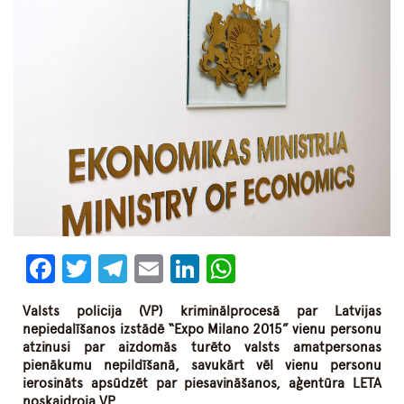
Facebook
Twitter
Telegram
Email
LinkedIn
WhatsApp
Valsts policija (VP) kriminālprocesā par Latvijas
nepiedalīšanos izstādē “Expo Milano 2015” vienu personu
atzinusi par aizdomās turēto valsts amatpersonas
pienākumu nepildīšanā, savukārt vēl vienu personu
ierosināts apsūdzēt par piesavināšanos, aģentūra LETA
noskaidroja VP.