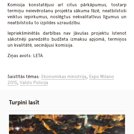
Komisija konstatējusi arī citus pārkāpumus, tostarp
termiņu neievērošanu projekta sākuma fāzē, neatbilstoši
veiktus iepirkumus, noslēgtus nekvalitatīvus līgumus un
neatbilstošu to izpildes uzraudzību.
Iepriekšminētās darbības nav ļāvušas projektu īstenot
sākotnēji paredzēto budžeta izmaksu apjomā, termiņos
un kvalitātē, secinājusi komisija.
Ziņas avots: LETA.
Saistītās tēmas:
Ekonomikas ministrija
,
Expo Milano
2015
,
Valsts Policija
Turpini lasīt