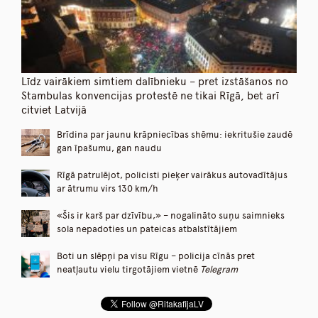
Līdz vairākiem simtiem dalībnieku – pret izstāšanos no
Stambulas konvencijas protestē ne tikai Rīgā, bet arī
citviet Latvijā
Brīdina par jaunu krāpniecības shēmu: iekritušie zaudē
gan īpašumu, gan naudu
Rīgā patrulējot, policisti pieķer vairākus autovadītājus
ar ātrumu virs 130 km/h
«Šis ir karš par dzīvību,» – nogalināto suņu saimnieks
sola nepadoties un pateicas atbalstītājiem
Boti un slēpņi pa visu Rīgu – policija cīnās pret
neatļautu vielu tirgotājiem vietnē
Telegram