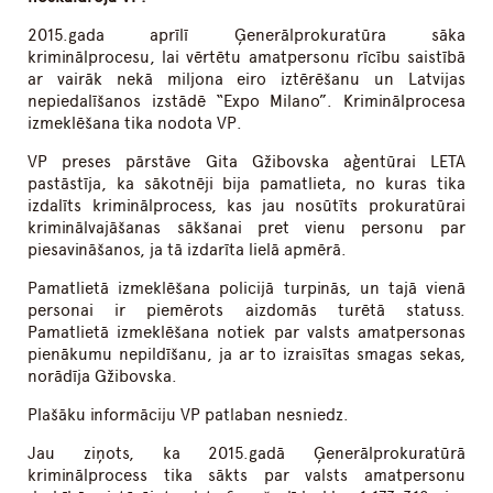
2015.gada aprīlī Ģenerālprokuratūra sāka
kriminālprocesu, lai vērtētu amatpersonu rīcību saistībā
ar vairāk nekā miljona eiro iztērēšanu un Latvijas
nepiedalīšanos izstādē “Expo Milano”. Kriminālprocesa
izmeklēšana tika nodota VP.
VP preses pārstāve Gita Gžibovska aģentūrai LETA
pastāstīja, ka sākotnēji bija pamatlieta, no kuras tika
izdalīts kriminālprocess, kas jau nosūtīts prokuratūrai
kriminālvajāšanas sākšanai pret vienu personu par
piesavināšanos, ja tā izdarīta lielā apmērā.
Pamatlietā izmeklēšana policijā turpinās, un tajā vienā
personai ir piemērots aizdomās turētā statuss.
Pamatlietā izmeklēšana notiek par valsts amatpersonas
pienākumu nepildīšanu, ja ar to izraisītas smagas sekas,
norādīja Gžibovska.
Plašāku informāciju VP patlaban nesniedz.
Jau ziņots, ka 2015.gadā Ģenerālprokuratūrā
kriminālprocess tika sākts par valsts amatpersonu