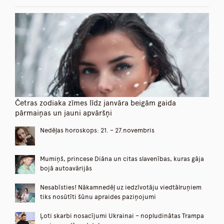
Četras zodiaka zīmes līdz janvāra beigām gaida
pārmaiņas un jauni apvāršņi
Nedēļas horoskops: 21. – 27.novembris
Mumiņš, princese Diāna un citas slavenības, kuras gāja
bojā autoavārijās
Nesabīsties! Nākamnedēļ uz iedzīvotāju viedtālruņiem
tiks nosūtīti šūnu apraides paziņojumi
Ļoti skarbi nosacījumi Ukrainai – nopludinātas Trampa