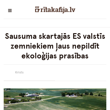
Sausuma skartajās ES valstīs
zemniekiem ļaus nepildīt
ekoloģijas prasības
Krists