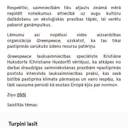
Respektīvi, saimniecībām tiks atļauts zināmā mērā
nepildīt noteikumus attiecībā uz augu kultūru
dažādošanu un ekoloģiskās prasības tāpēc, lai varētu
pabarot ganāmpulkus.
Lēmumu asi nopēlusi vides aizsardzības
organizācija
Greenpeace
, uzskatot, ka tas tikai
pastiprinās sarukušo ūdens resursu patēriņu.
Greenpeace
lauksaimniecības speciāliste Kristiāne
Huksdorfa (Christiane Huxdorff) vērtējusi, ka atkāpes no
darbai draudzīgas saimniekošanas prasībām «pastiprinās
postošu intensīvās lauksaimniecības praksi, kas savā
būtībā pastiprina klimata pārmaiņas un vairo iespēju, ka
tādi sausuma periodi kā esošais Eiropā kļūs par normu».
Ziņo:
BNN
Saistītās tēmas:
Turpini lasīt