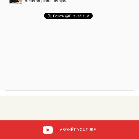
«miera» plāna detaļas
ABONĒT YOUTUBE