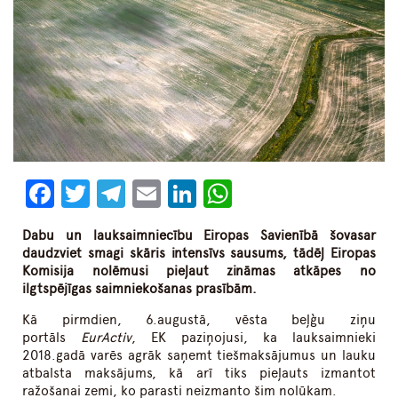
Facebook
Twitter
Telegram
Email
LinkedIn
WhatsApp
Dabu un lauksaimniecību Eiropas Savienībā šovasar
daudzviet smagi skāris intensīvs sausums, tādēļ Eiropas
Komisija nolēmusi pieļaut zināmas atkāpes no
ilgtspējīgas saimniekošanas prasībām.
Kā pirmdien, 6.augustā, vēsta beļģu ziņu
portāls
EurActiv
, EK paziņojusi, ka lauksaimnieki
2018.gadā varēs agrāk saņemt tiešmaksājumus un lauku
atbalsta maksājums, kā arī tiks pieļauts izmantot
ražošanai zemi, ko parasti neizmanto šim nolūkam.