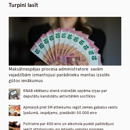
Turpini lasīt
Maksātnespējas procesa administratore savām
vajadzībām izmantojusi parādnieku mantas izsolēs
gūtos ienākumus
KNAB vēlēšanu dienā visbiežāk saņēma ziņas par
deputātu kandidātu aktivitātēm soctīklos
Apmaiņā pret SM atteikumu iegūt zemes gabalus valsts
īpašumā, iespējams, piedāvāti 50 000 eiro
Psihiatre par 400 eiro un alkohola pudeli palīdzējusi
iegūt atbrīvojumu no latviešu valodas prasmes