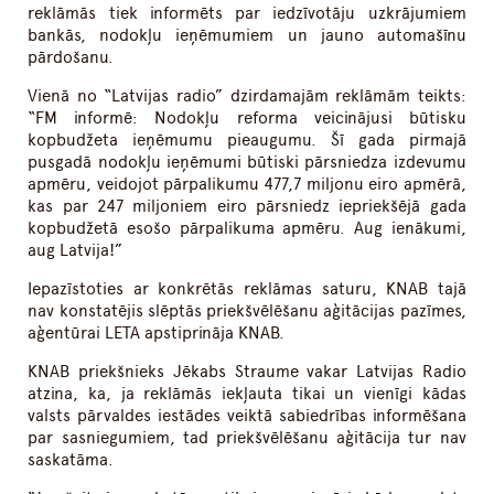
reklāmās tiek informēts par iedzīvotāju uzkrājumiem
bankās, nodokļu ieņēmumiem un jauno automašīnu
pārdošanu.
Vienā no “Latvijas radio” dzirdamajām reklāmām teikts:
“FM informē: Nodokļu reforma veicinājusi būtisku
kopbudžeta ieņēmumu pieaugumu. Šī gada pirmajā
pusgadā nodokļu ieņēmumi būtiski pārsniedza izdevumu
apmēru, veidojot pārpalikumu 477,7 miljonu eiro apmērā,
kas par 247 miljoniem eiro pārsniedz iepriekšējā gada
kopbudžetā esošo pārpalikuma apmēru. Aug ienākumi,
aug Latvija!”
Iepazīstoties ar konkrētās reklāmas saturu, KNAB tajā
nav konstatējis slēptās priekšvēlēšanu aģitācijas pazīmes,
aģentūrai LETA apstiprināja KNAB.
KNAB priekšnieks Jēkabs Straume vakar Latvijas Radio
atzina, ka, ja reklāmās iekļauta tikai un vienīgi kādas
valsts pārvaldes iestādes veiktā sabiedrības informēšana
par sasniegumiem, tad priekšvēlēšanu aģitācija tur nav
saskatāma.