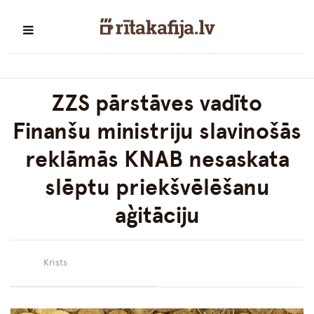
ZZS pārstāves vadīto
Finanšu ministriju slavinošās
reklāmās KNAB nesaskata
slēptu priekšvēlēšanu
aģitāciju
Krists