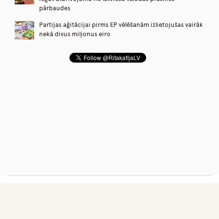
pārbaudes
Partijas aģitācijai pirms EP vēlēšanām izlietojušas vairāk
nekā divus miljonus eiro