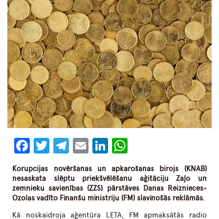
Facebook
Twitter
Telegram
Email
LinkedIn
WhatsApp
Korupcijas novēršanas un apkarošanas birojs (KNAB)
nesaskata slēptu priekšvēlēšanu aģitāciju Zaļo un
zemnieku savienības (ZZS) pārstāves Danas Reiznieces-
Ozolas vadīto Finanšu ministriju (FM) slavinošās reklāmās.
Kā noskaidroja aģentūra LETA, FM apmaksātās radio