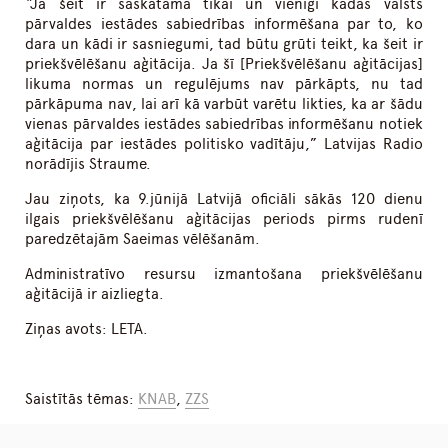
“Ja šeit ir saskatāma tikai un vienīgi kādas valsts
pārvaldes iestādes sabiedrības informēšana par to, ko
dara un kādi ir sasniegumi, tad būtu grūti teikt, ka šeit ir
priekšvēlēšanu aģitācija. Ja šī [Priekšvēlēšanu aģitācijas]
likuma normas un regulējums nav pārkāpts, nu tad
pārkāpuma nav, lai arī kā varbūt varētu likties, ka ar šādu
vienas pārvaldes iestādes sabiedrības informēšanu notiek
aģitācija par iestādes politisko vadītāju,” Latvijas Radio
norādījis Straume.
Jau ziņots, ka 9.jūnijā Latvijā oficiāli sākās 120 dienu
ilgais priekšvēlēšanu aģitācijas periods pirms rudenī
paredzētajām Saeimas vēlēšanām.
Administratīvo resursu izmantošana priekšvēlēšanu
aģitācijā ir aizliegta.
Ziņas avots: LETA.
Saistītās tēmas:
KNAB
,
ZZS