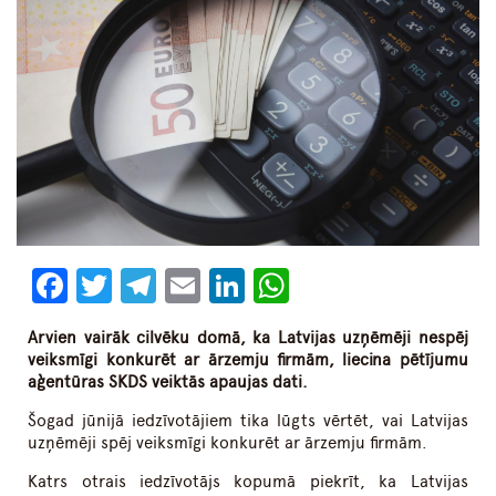
Facebook
Twitter
Telegram
Email
LinkedIn
WhatsApp
Arvien vairāk cilvēku domā, ka Latvijas uzņēmēji nespēj
veiksmīgi konkurēt ar ārzemju firmām, liecina pētījumu
aģentūras SKDS veiktās apaujas dati.
Šogad jūnijā iedzīvotājiem tika lūgts vērtēt, vai Latvijas
uzņēmēji spēj veiksmīgi konkurēt ar ārzemju firmām.
Katrs otrais iedzīvotājs kopumā piekrīt, ka Latvijas