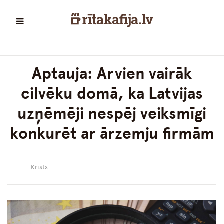
Aptauja: Arvien vairāk
cilvēku domā, ka Latvijas
uzņēmēji nespēj veiksmīgi
konkurēt ar ārzemju firmām
Krists