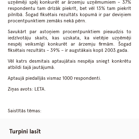
uzņēmēji spēj konkurēt ar ārzemju uzņēmumiem – 37%
respondentu tam drīzāk piekrīt, bet vēl 13% tam piekrīt
pilnībā. Šogad fiksētais rezultāts kopumā ir par deviņiem
procentpunktiem zemāks nekā pērn.
Savukārt par astoņiem procentpunktiem pieaudzis to
iedzīvotāju skaits, kas uzskata, ka vietējie uzņēmēji
nespēj veiksmīgi konkurēt ar ārzemju firmām. Šogad
fiksētais rezultāts – 39% – ir augstākais kopš 2003.gada.
Vēl katrs desmitais aptaujātais nespēja sniegt konkrētu
atbildi šajā jautājumā.
Aptaujā piedalījās vismaz 1000 respondenti.
Ziņas avots: LETA.
Saistītās tēmas:
Turpini lasīt