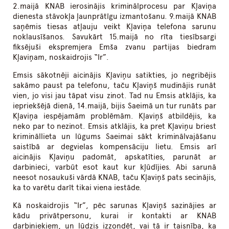
2.maijā KNAB ierosinājis kriminālprocesu par Kļaviņa
dienesta stāvokļa ļaunprātīgu izmantošanu. 9.maijā KNAB
saņēmis tiesas atļauju veikt Kļaviņa telefona sarunu
noklausīšanos. Savukārt 15.maijā no rīta tiesībsargi
fiksējuši ekspremjera Emša zvanu partijas biedram
Kļaviņam, noskaidrojis “Ir”.
Emsis sākotnēji aicinājis Kļaviņu satikties, jo negribējis
sakāmo paust pa telefonu, taču Kļaviņš mudinājis runāt
vien, jo visi jau tāpat visu zinot. Tad nu Emsis atklājis, ka
iepriekšējā dienā, 14.maijā, bijis Saeimā un tur runāts par
Kļaviņa iespējamām problēmām. Kļaviņš atbildējis, ka
neko par to nezinot. Emsis atklājis, ka pret Kļaviņu briest
krimināllieta un lūgums Saeimai sākt kriminālvajāšanu
saistībā ar degvielas kompensāciju lietu. Emsis arī
aicinājis Kļaviņu padomāt, apskatīties, parunāt ar
darbinieci, varbūt esot kaut kur kļūdījies. Abi sarunā
neesot nosaukuši vārdā KNAB, taču Kļaviņš pats secinājis,
ka to varētu darīt tikai viena iestāde.
Kā noskaidrojis “Ir”, pēc sarunas Kļaviņš sazinājies ar
kādu privātpersonu, kurai ir kontakti ar KNAB
darbiniekiem, un lūdzis izzondēt, vai tā ir taisnība, ka