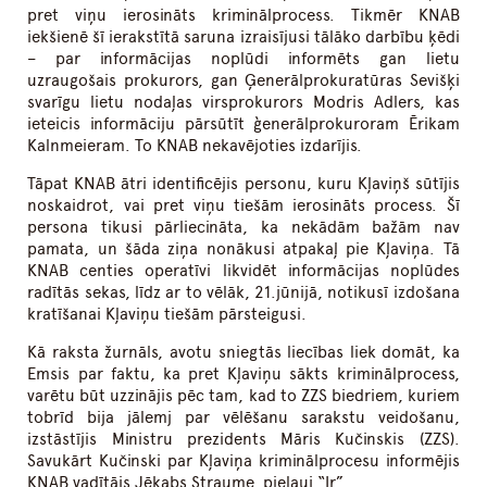
pret viņu ierosināts kriminālprocess. Tikmēr KNAB
iekšienē šī ierakstītā saruna izraisījusi tālāko darbību ķēdi
– par informācijas noplūdi informēts gan lietu
uzraugošais prokurors, gan Ģenerālprokuratūras Sevišķi
svarīgu lietu nodaļas virsprokurors Modris Adlers, kas
ieteicis informāciju pārsūtīt ģenerālprokuroram Ērikam
Kalnmeieram. To KNAB nekavējoties izdarījis.
Tāpat KNAB ātri identificējis personu, kuru Kļaviņš sūtījis
noskaidrot, vai pret viņu tiešām ierosināts process. Šī
persona tikusi pārliecināta, ka nekādām bažām nav
pamata, un šāda ziņa nonākusi atpakaļ pie Kļaviņa. Tā
KNAB centies operatīvi likvidēt informācijas noplūdes
radītās sekas, līdz ar to vēlāk, 21.jūnijā, notikusī izdošana
kratīšanai Kļaviņu tiešām pārsteigusi.
Kā raksta žurnāls, avotu sniegtās liecības liek domāt, ka
Emsis par faktu, ka pret Kļaviņu sākts kriminālprocess,
varētu būt uzzinājis pēc tam, kad to ZZS biedriem, kuriem
tobrīd bija jālemj par vēlēšanu sarakstu veidošanu,
izstāstījis Ministru prezidents Māris Kučinskis (ZZS).
Savukārt Kučinski par Kļaviņa kriminālprocesu informējis
KNAB vadītājs Jēkabs Straume, pieļauj “Ir”.