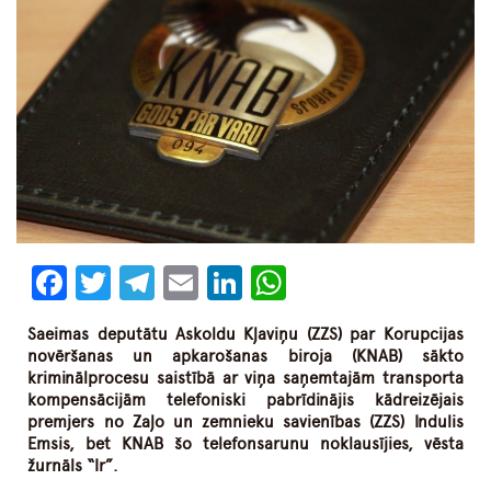
Facebook
Twitter
Telegram
Email
LinkedIn
WhatsApp
Saeimas deputātu Askoldu Kļaviņu (ZZS) par Korupcijas
novēršanas un apkarošanas biroja (KNAB) sākto
kriminālprocesu saistībā ar viņa saņemtajām transporta
kompensācijām telefoniski pabrīdinājis kādreizējais
premjers no Zaļo un zemnieku savienības (ZZS) Indulis
Emsis, bet KNAB šo telefonsarunu noklausījies, vēsta
žurnāls “Ir”.