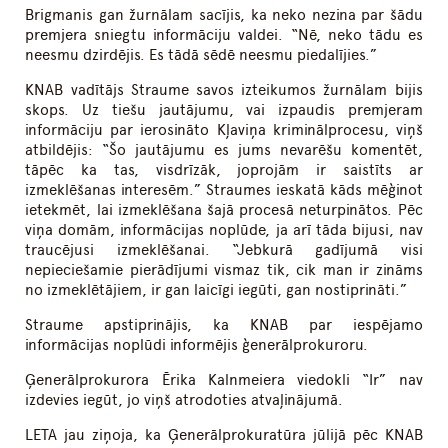
Brigmanis gan žurnālam sacījis, ka neko nezina par šādu
premjera sniegtu informāciju valdei. “Nē, neko tādu es
neesmu dzirdējis. Es tādā sēdē neesmu piedalījies.”
KNAB vadītājs Straume savos izteikumos žurnālam bijis
skops. Uz tiešu jautājumu, vai izpaudis premjeram
informāciju par ierosināto Kļaviņa kriminālprocesu, viņš
atbildējis: “Šo jautājumu es jums nevarēšu komentēt,
tāpēc ka tas, visdrīzāk, joprojām ir saistīts ar
izmeklēšanas interesēm.” Straumes ieskatā kāds mēģinot
ietekmēt, lai izmeklēšana šajā procesā neturpinātos. Pēc
viņa domām, informācijas noplūde, ja arī tāda bijusi, nav
traucējusi izmeklēšanai. “Jebkurā gadījumā visi
nepieciešamie pierādījumi vismaz tik, cik man ir zināms
no izmeklētājiem, ir gan laicīgi iegūti, gan nostiprināti.”
Straume apstiprinājis, ka KNAB par iespējamo
informācijas noplūdi informējis ģenerālprokuroru.
Ģenerālprokurora Ērika Kalnmeiera viedokli “Ir” nav
izdevies iegūt, jo viņš atrodoties atvaļinājumā.
LETA jau ziņoja, ka Ģenerālprokuratūra jūlijā pēc KNAB