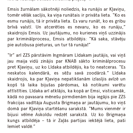
Emsis žurnālam sākotnēji noliedzis, ka runājis ar Kļaviņu,
tomēr vēlāk sacījis, ka viņa runātais ir privāta lieta. “Ko es
esmu runājis, tā ir privāta lieta. Es varu runāt, ko es gribu
brīvā valstī. Un atcerēties es nevaru, ko es runāju,”
skaidrojis Emsis. Uz jautājumu, no kurienes viņš uzzinājis
par kriminālprocesu, Emsis atbildējis: “Kā saka, stāvēju
pie autobusa pieturas, un tur tā runāja!”
“Ir” arī ZZS pārstāvim Ingmāram Līdakam jautājis, vai viņš
jau maija vidū zinājis par KNAB sākto kriminālprocesu
pret Kļaviņu, uz ko Līdaka atbildējis, ka to neatceras. “Es
neskatos kalendārā, es sēžu savā zoodārzā.” Līdaka
skaidrojis, ka par Kļaviņa nepatikšanām izlasījis avīzē un
kopš tā laika bijušas pārdomas, kā notikumi varētu
attīstīties. Līdaka arī atklājis, ka kopā ar Emsi, visticamāk,
kādā no pavasara mēnešu pirmdienām bija iegājis pie ZZS
frakcijas vadītāja Augusta Brigmaņa ar jautājumu, ko viņš
domā par Kļaviņa startēšanu sarakstā. “Mums vienmēr ir
bijusi vēlme Askoldu redzēt sarakstā. Uz ko Brigmaņa
kungs atbildēja – tā ir Zaļās partijas iekšējā lieta, paši
lemiet valdē.”