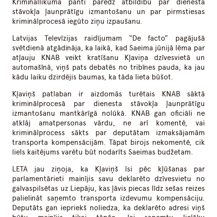
Krimināllikuma panti paredz atbildību par dienesta
stāvokļa ļaunprātīgu izmantošanu un par pirmstiesas
kriminālprocesā iegūto ziņu izpaušanu.
Latvijas Televīzijas raidījumam “De facto” pagājušā
svētdienā atgādināja, ka laikā, kad Saeima jūnijā lēma par
atļauju KNAB veikt kratīšanu Kļaviņa dzīvesvietā un
automašīnā, viņš pats debatēs no tribīnes pauda, ka jau
kādu laiku dzirdējis baumas, ka tāda lieta būšot.
Kļaviņš patlaban ir aizdomās turētais KNAB sāktā
kriminālprocesā par dienesta stāvokļa ļaunprātīgu
izmantošanu mantkārīgā nolūkā. KNAB gan oficiāli ne
atklāj amatpersonas vārdu, ne arī komentē, vai
kriminālprocess sākts par deputātam izmaksājamām
transporta kompensācijām. Tāpat birojs nekomentē, cik
liels kaitējums varētu būt nodarīts Saeimas budžetam.
LETA jau ziņoja, ka Kļaviņš īsi pēc kļūšanas par
parlamentārieti mainījis savu deklarēto dzīvesvietu no
galvaspilsētas uz Liepāju, kas ļāvis piecas līdz sešas reizes
palielināt saņemto transporta izdevumu kompensāciju.
Deputāts gan iepriekš noliedza, ka deklarēto adresi viņš