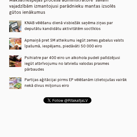
Maksātnespējas procesa administratore savām
vajadzībām izmantojusi parādnieku mantas izsolēs
gūtos ienākumus
KNAB vēlēšanu dienā visbiežāk saņēma ziņas par
deputātu kandidātu aktivitātēm soctīklos
Apmaiņā pret SM atteikumu iegūt zemes gabalus valsts
īpašumā, iespējams, piedāvāti 50 000 eiro
Psihiatre par 400 eiro un alkohola pudeli palīdzējusi
iegūt atbrīvojumu no latviešu valodas prasmes
pārbaudes
Partijas aģitācijai pirms EP vēlēšanām izlietojušas vairāk
nekā divus miljonus eiro