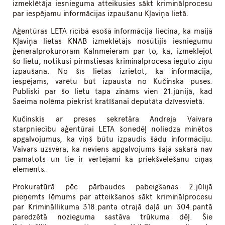
izmeklētāja iesnieguma atteikusies sākt kriminālprocesu
par iespējamu informācijas izpaušanu Kļaviņa lietā.
Aģentūras LETA rīcībā esošā informācija liecina, ka maijā
Kļaviņa lietas KNAB izmeklētājs nosūtījis iesniegumu
ģenerālprokuroram Kalnmeieram par to, ka, izmeklējot
šo lietu, notikusi pirmstiesas kriminālprocesā iegūto ziņu
izpaušana. No šīs lietas izrietot, ka informācija,
iespējams, varētu būt izpausta no Kučinska puses.
Publiski par šo lietu tapa zināms vien 21.jūnijā, kad
Saeima nolēma piekrist kratīšanai deputāta dzīvesvietā.
Kučinskis ar preses sekretāra Andreja Vaivara
starpniecību aģentūrai LETA šonedēļ noliedza minētos
apgalvojumus, ka viņš būtu izpaudis šādu informāciju.
Vaivars uzsvēra, ka neviens apgalvojums šajā sakarā nav
pamatots un tie ir vērtējami kā priekšvēlēšanu cīņas
elements.
Prokuratūrā pēc pārbaudes pabeigšanas 2.jūlijā
pieņemts lēmums par atteikšanos sākt kriminālprocesu
par Krimināllikuma 318.panta otrajā daļā un 304.pantā
paredzētā nozieguma sastāva trūkuma dēļ. Šie