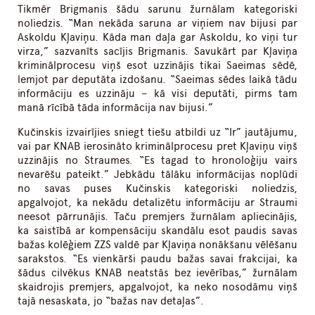
Tikmēr Brigmanis šādu sarunu žurnālam kategoriski
noliedzis. “Man nekāda saruna ar viņiem nav bijusi par
Askoldu Kļaviņu. Kāda man daļa gar Askoldu, ko viņi tur
virza,” sazvanīts sacījis Brigmanis. Savukārt par Kļaviņa
kriminālprocesu viņš esot uzzinājis tikai Saeimas sēdē,
lemjot par deputāta izdošanu. “Saeimas sēdes laikā tādu
informāciju es uzzināju – kā visi deputāti, pirms tam
manā rīcībā tāda informācija nav bijusi.”
Kučinskis izvairījies sniegt tiešu atbildi uz “Ir” jautājumu,
vai par KNAB ierosināto kriminālprocesu pret Kļaviņu viņš
uzzinājis no Straumes. “Es tagad to hronoloģiju vairs
nevarēšu pateikt.” Jebkādu tālāku informācijas noplūdi
no savas puses Kučinskis kategoriski noliedzis,
apgalvojot, ka nekādu detalizētu informāciju ar Straumi
neesot pārrunājis. Taču premjers žurnālam apliecinājis,
ka saistībā ar kompensāciju skandālu esot paudis savas
bažas kolēģiem ZZS valdē par Kļaviņa nonākšanu vēlēšanu
sarakstos. “Es vienkārši paudu bažas savai frakcijai, ka
šādus cilvēkus KNAB neatstās bez ievērības,” žurnālam
skaidrojis premjers, apgalvojot, ka neko nosodāmu viņš
tajā nesaskata, jo “bažas nav detaļas”.