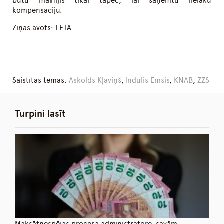
būtu mainījis tikai tāpēc, lai saņemtu lielāku
kompensāciju.
Ziņas avots: LETA.
Saistītās tēmas:
Askolds Kļaviņš
,
Indulis Emsis
,
KNAB
,
ZZS
Turpini lasīt