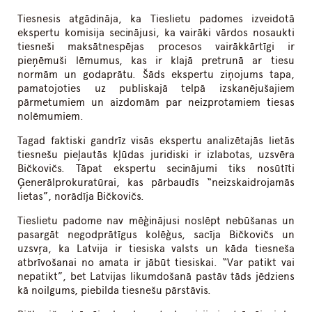
Tiesnesis atgādināja, ka Tieslietu padomes izveidotā
ekspertu komisija secinājusi, ka vairāki vārdos nosaukti
tiesneši maksātnespējas procesos vairākkārtīgi ir
pieņēmuši lēmumus, kas ir klajā pretrunā ar tiesu
normām un godaprātu. Šāds ekspertu ziņojums tapa,
pamatojoties uz publiskajā telpā izskanējušajiem
pārmetumiem un aizdomām par neizprotamiem tiesas
nolēmumiem.
Tagad faktiski gandrīz visās ekspertu analizētajās lietās
tiesnešu pieļautās kļūdas juridiski ir izlabotas, uzsvēra
Bičkovičs. Tāpat ekspertu secinājumi tiks nosūtīti
Ģenerālprokuratūrai, kas pārbaudīs “neizskaidrojamās
lietas”, norādīja Bičkovičs.
Tieslietu padome nav mēģinājusi noslēpt nebūšanas un
pasargāt negodprātīgus kolēģus, sacīja Bičkovičs un
uzsvŗa, ka Latvija ir tiesiska valsts un kāda tiesneša
atbrīvošanai no amata ir jābūt tiesiskai. “Var patikt vai
nepatikt”, bet Latvijas likumdošanā pastāv tāds jēdziens
kā noilgums, piebilda tiesnešu pārstāvis.