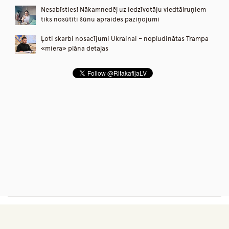
Nesabīsties! Nākamnedēļ uz iedzīvotāju viedtālruņiem
tiks nosūtīti šūnu apraides paziņojumi
Ļoti skarbi nosacījumi Ukrainai – nopludinātas Trampa
«miera» plāna detaļas