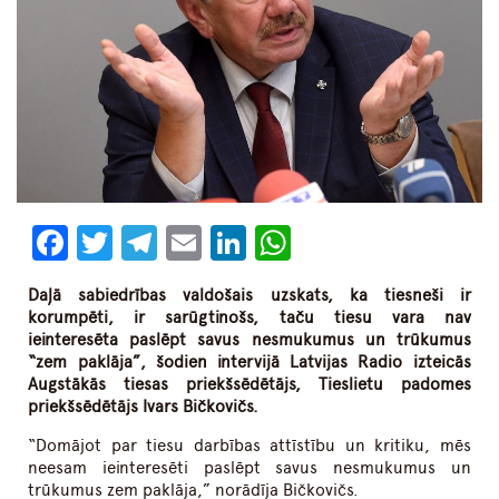
Facebook
Twitter
Telegram
Email
LinkedIn
WhatsApp
Daļā sabiedrības valdošais uzskats, ka tiesneši ir
korumpēti, ir sarūgtinošs, taču tiesu vara nav
ieinteresēta paslēpt savus nesmukumus un trūkumus
“zem paklāja”, šodien intervijā Latvijas Radio izteicās
Augstākās tiesas priekšsēdētājs, Tieslietu padomes
priekšsēdētājs Ivars Bičkovičs.
“Domājot par tiesu darbības attīstību un kritiku, mēs
neesam ieinteresēti paslēpt savus nesmukumus un
trūkumus zem paklāja,” norādīja Bičkovičs.