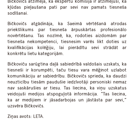
Bičkovičs atzīmēja, ka ekspertu komisija ir atzīmējusi, ka
kļūdas pieļaušana pati par sevi nav pamats tiesneša
sodīšanai.
Bičkovičs atgādināja, ka Saeimā vērtēšanā atrodas
priekšlikums par tiesneša ārpuskārtas profesionālo
novērtēšanu. Tas nozīmē, ka, rodoties aizdomām par
tiesneša nekompetenci, tiesnesim varēs likt doties uz
kvalifikācijas kolēģiju, lai pierādītu sevi strādāt ar
konkrētu lietu kategorijām.
Bičkoviču sarūgtina daļā sabiedrībā valdošais uzskats, ka
tiesneši ir korumpēti, taču tiesu vara mēģinot uzlabot
komunikāciju ar sabiedrību. Bičkovičs sprieda, ka daudzi
neuzticību tiesām paudušie iedzīvotāji personiski nemaz
nav saskārušies ar tiesu. Tas liecina, ka viņu uzskatus
veidojuši medijos atspoguļotā informācija. “Tas liecina,
ka ar medijiem ir jāsadarbojas un jāstāsta par sevi,”
uzsvēra Bičkovičs.
Ziņas avots: LETA.