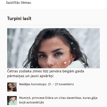
Saistītās tēmas:
Turpini lasīt
Četras zodiaka zīmes līdz janvāra beigām gaida
pārmaiņas un jauni apvāršņi
Nedēļas horoskops: 21. – 27.novembris
Mumiņš, princese Diāna un citas slavenības, kuras gāja
bojā autoavārijās