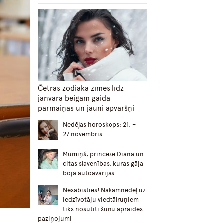
Četras zodiaka zīmes līdz
janvāra beigām gaida
pārmaiņas un jauni apvāršņi
Nedēļas horoskops: 21. –
27.novembris
Mumiņš, princese Diāna un
citas slavenības, kuras gāja
bojā autoavārijās
Nesabīsties! Nākamnedēļ uz
iedzīvotāju viedtālruņiem
tiks nosūtīti šūnu apraides
paziņojumi