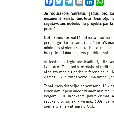
Facebook
Twitter
Telegram
Email
Linke
Wh
Ja vidusskola vairākus gadus pēc kārt
nesaņemt valsts budžeta finansējumu 
sagatavotais noteikumu projekts par kr
posmā.
Noteikumu projektā ietverta norma, 
pedagogu darba samaksas finansēšanai,
minimālo skolēnu skaitu, bet otrs – izglīt
būs primāri finansējuma piešķiršanai.
Attiecībā uz izglītības kvalitāti, tiks 
kvalitāte. Tai spēkā esošajā akreditāci
atbalsts mācību darba diferenciācijai, ie
vismaz III kvalitātes vērtējuma līmeni (lab
Tāpat mērķdotācijas saņemšanai 12.klas
indeksam ir jāsasniedz vismaz minimāli 
beigām OCE indeksam jābūt vismaz 4
savukārt turpmāk – vismaz 60%. Lai a
piemērojama katram no OCE.