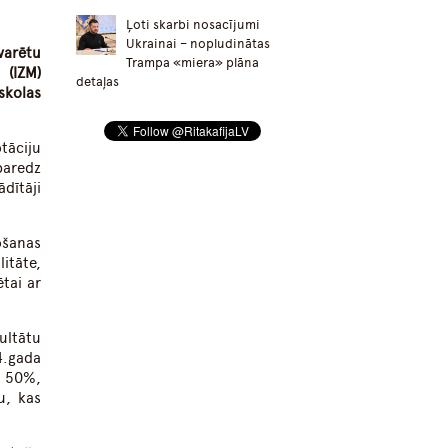
Ļoti skarbi nosacījumi
Ukrainai – nopludinātas
varētu
Trampa «miera» plāna
 (IZM)
detaļas
skolas
tāciju
paredz
ādītāji
ošanas
itāte,
ētai ar
ultātu
4.gada
z 50%,
u, kas