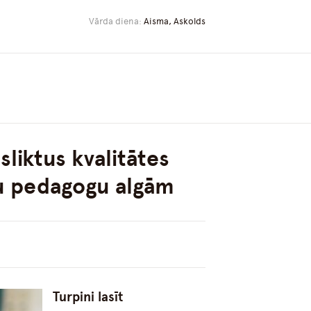
Vārda diena:
Aisma, Askolds
sliktus kvalitātes
mu pedagogu algām
Turpini lasīt