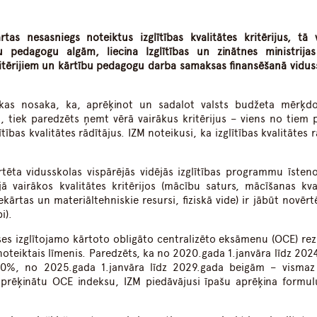
dIn
atsApp
as nesasniegs noteiktus izglītības kvalitātes kritērijus, tā 
pedagogu algām, liecina Izglītības un zinātnes ministrijas
itērijiem un kārtību pedagogu darba samaksas finansēšanā vidus
kas nosaka, ka, aprēķinot un sadalot valsts budžeta mērķdo
 tiek paredzēts ņemt vērā vairākus kritērijus – viens no tiem 
ības kvalitātes rādītājus. IZM noteikusi, ka izglītības kvalitātes r
vērtēta vidusskolas vispārējās vidējās izglītības programmu īsten
jā vairākos kvalitātes kritērijos (mācību saturs, mācīšanas kval
kārtas un materiāltehniskie resursi, fiziskā vide) ir jābūt novērt
i).
es izglītojamo kārtoto obligāto centralizēto eksāmenu (OCE) rez
noteiktais līmenis. Paredzēts, ka no 2020.gada 1.janvāra līdz 202
0%, no 2025.gada 1.janvāra līdz 2029.gada beigām – visma
prēķinātu OCE indeksu, IZM piedāvājusi īpašu aprēķina formul