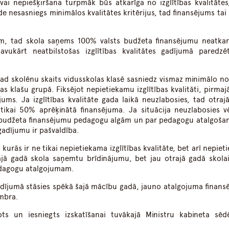
vai nepiešķiršana turpmāk būs atkarīga no izglītības kvalitātes
tāde nesasniegs minimālos kvalitātes kritērijus, tad finansējums tai
rijiem, tad skola saņems 100% valsts budžeta finansējumu neatkar
vukārt neatbilstošas izglītības kvalitātes gadījumā paredzēt
kad skolēnu skaits vidusskolas klasē sasniedz vismaz minimālo no
las klašu grupā. Fiksējot nepietiekamu izglītības kvalitāti, pirma
nājums. Ja izglītības kvalitāte gada laikā neuzlabosies, tad otraj
tikai 50% aprēķinātā finansējuma. Ja situācija neuzlabosies v
s budžeta finansējumu pedagogu algām un par pedagogu atalgoša
 gadījumu ir pašvaldība.
kurās ir ne tikai nepietiekama izglītības kvalitāte, bet arī nepie
ajā gadā skola saņemtu brīdinājumu, bet jau otrajā gadā skolai
edagogu atalgojumam.
adījumā stāsies spēkā šajā mācību gadā, jauno atalgojuma finans
mbra.
ts un iesniegts izskatīšanai tuvākajā Ministru kabineta sēd