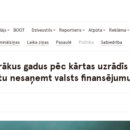
lājs
BOOT
Dzīvesstils
Reportieris
Atpūta
Reklāma
minālziņas
Laika ziņas
Pasaulē
Politika
Sabiedrība
rākus gadus pēc kārtas uzrādīs 
rētu nesaņemt valsts finansēju