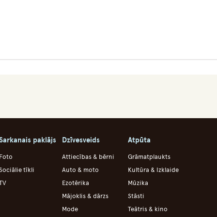
Sarkanais paklājs
Dzīvesveids
Atpūta
Foto
Attiecības & bērni
Grāmatplaukts
Sociālie tīkli
Auto & moto
Kultūra & Izklaide
TV
Ezotērika
Mūzika
Mājoklis & dārzs
Stāsti
Mode
Teātris & kino