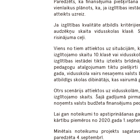
Paredzēts, ka finansējuma piešķiršana 
vienlaikus plānots, ka, ja izglītības ies
atteikts uzreiz.
Ja izglītības kvalitāte atbildīs kritē
audzēkņu skaita vidusskolas klasē. Sa
risinājuma ceļi.
Viens no tiem attiektos uz situācijām, 
izglītojamo skaitu 10.klasē vai vidussko
izglītības iestādei tiktu izteikts brīdi
pedagogu atalgojumam tiktu piešķirti 
gada, vidusskola vairs nesaņems valst
atbildīgs skolas dibinātājs, kas vairumā
Otrs scenārijs attiektos uz vidusskolām, 
izglītojamo skaits. Šajā gadījumā pirm
noņemts valsts budžeta finansējums p
Lai gan noteikumi to apstiprināšanas g
kārtību piemēros no 2020.gada 1.septe
Minētais noteikumu projekts sagatavo
paredzēta 4.septembrī.