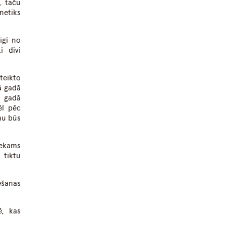
, taču
 netiks
īgi no
i divi
teikto
jā gadā
ā gadā
ēl pēc
nu būs
tiekams
 tiktu
ēšanas
ē, kas