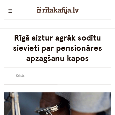
Rīgā aiztur agrāk sodītu
sievieti par pensionāres
apzagšanu kapos
Krists