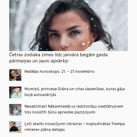
Četras zodiaka zīmes līdz janvāra beigām gaida
pārmaiņas un jauni apvāršņi
Nedēļas horoskops: 21. – 27.novembris
Mumiņš, princese Diāna un citas slavenības, kuras gāja
bojā autoavārijās
Nesabīsties! Nākamnedēļ uz iedzīvotāju viedtālruņiem
tiks nosūtīti šūnu apraides paziņojumi
Ļoti skarbi nosacījumi Ukrainai – nopludinātas Trampa
«miera» plāna detaļas