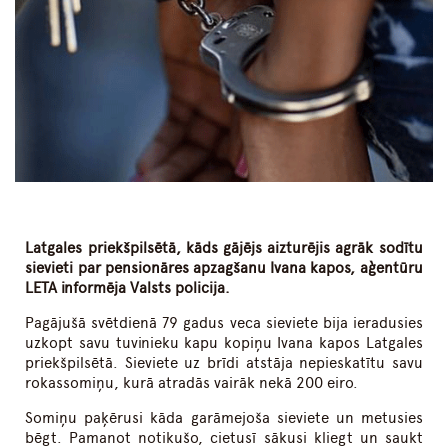
Latgales priekšpilsētā, kāds gājējs aizturējis agrāk sodītu
sievieti par pensionāres apzagšanu Ivana kapos, aģentūru
LETA informēja Valsts policija.
Pagājušā svētdienā 79 gadus veca sieviete bija ieradusies
uzkopt savu tuvinieku kapu kopiņu Ivana kapos Latgales
priekšpilsētā. Sieviete uz brīdi atstāja nepieskatītu savu
rokassomiņu, kurā atradās vairāk nekā 200 eiro.
Somiņu paķērusi kāda garāmejoša sieviete un metusies
bēgt. Pamanot notikušo, cietusī sākusi kliegt un saukt