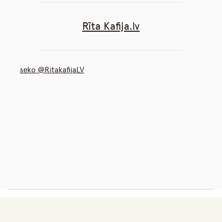
Rīta Kafija.lv
seko @RitakafijaLV