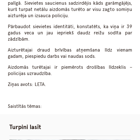
palīgā. Sievietes saucienus sadzirdējis kāds garāmgājējs,
kurš turpat netālu aizdomās turēto ar visu zagto somiņu
aizturēja un izsauca policiju.
Pārbaudot sievietes identitāti, konstatēts, ka viņa ir 39
gadus veca un jau iepriekš daudz reižu sodīta par
zādzībām.
Aizturētajai draud brīvības atņemšana līdz vienam
gadam, piespiedu darbs vai naudas sods.
Aizdomās turētajai ir piemērots drošības līdzeklis –
policijas uzraudzība.
Ziņas avots: LETA.
Saistītās tēmas:
Turpini lasīt