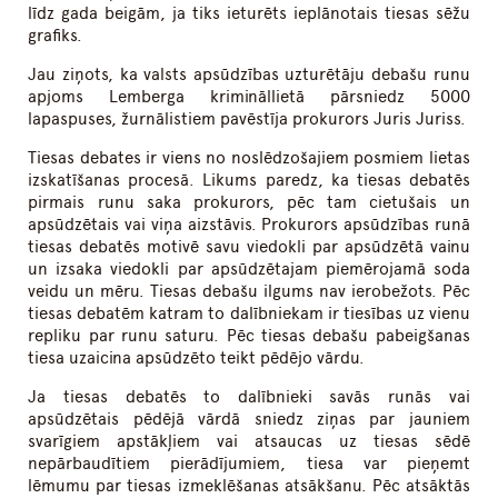
līdz gada beigām, ja tiks ieturēts ieplānotais tiesas sēžu
grafiks.
Jau ziņots, ka valsts apsūdzības uzturētāju debašu runu
apjoms Lemberga krimināllietā pārsniedz 5000
lapaspuses, žurnālistiem pavēstīja prokurors Juris Juriss.
Tiesas debates ir viens no noslēdzošajiem posmiem lietas
izskatīšanas procesā. Likums paredz, ka tiesas debatēs
pirmais runu saka prokurors, pēc tam cietušais un
apsūdzētais vai viņa aizstāvis. Prokurors apsūdzības runā
tiesas debatēs motivē savu viedokli par apsūdzētā vainu
un izsaka viedokli par apsūdzētajam piemērojamā soda
veidu un mēru. Tiesas debašu ilgums nav ierobežots. Pēc
tiesas debatēm katram to dalībniekam ir tiesības uz vienu
repliku par runu saturu. Pēc tiesas debašu pabeigšanas
tiesa uzaicina apsūdzēto teikt pēdējo vārdu.
Ja tiesas debatēs to dalībnieki savās runās vai
apsūdzētais pēdējā vārdā sniedz ziņas par jauniem
svarīgiem apstākļiem vai atsaucas uz tiesas sēdē
nepārbaudītiem pierādījumiem, tiesa var pieņemt
lēmumu par tiesas izmeklēšanas atsākšanu. Pēc atsāktās