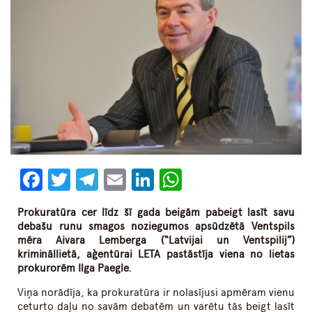
Facebook
Twitter
Telegram
Email
LinkedIn
WhatsApp
Prokuratūra cer līdz šī gada beigām pabeigt lasīt savu
debašu runu smagos noziegumos apsūdzētā Ventspils
mēra Aivara Lemberga (“Latvijai un Ventspilij”)
krimināllietā, aģentūrai LETA pastāstīja viena no lietas
prokurorēm Ilga Paegle.
Viņa norādīja, ka prokuratūra ir nolasījusi apmēram vienu
ceturto daļu no savām debatēm un varētu tās beigt lasīt