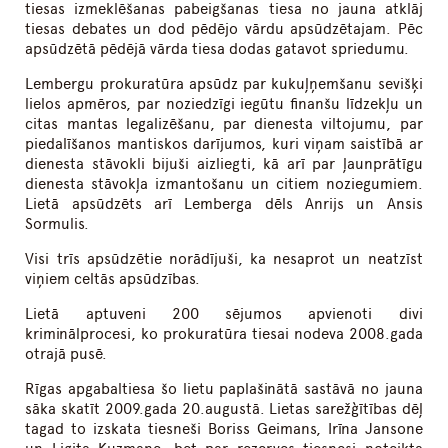
tiesas izmeklēšanas pabeigšanas tiesa no jauna atklāj
tiesas debates un dod pēdējo vārdu apsūdzētajam. Pēc
apsūdzētā pēdējā vārda tiesa dodas gatavot spriedumu.
Lembergu prokuratūra apsūdz par kukuļņemšanu sevišķi
lielos apmēros, par noziedzīgi iegūtu finanšu līdzekļu un
citas mantas legalizēšanu, par dienesta viltojumu, par
piedalīšanos mantiskos darījumos, kuri viņam saistībā ar
dienesta stāvokli bijuši aizliegti, kā arī par ļaunprātīgu
dienesta stāvokļa izmantošanu un citiem noziegumiem.
Lietā apsūdzēts arī Lemberga dēls Anrijs un Ansis
Sormulis.
Visi trīs apsūdzētie norādījuši, ka nesaprot un neatzīst
viņiem celtās apsūdzības.
Lietā aptuveni 200 sējumos apvienoti divi
kriminālprocesi, ko prokuratūra tiesai nodeva 2008.gada
otrajā pusē.
Rīgas apgabaltiesa šo lietu paplašinātā sastāvā no jauna
sāka skatīt 2009.gada 20.augustā. Lietas sarežģītības dēļ
tagad to izskata tiesneši Boriss Geimans, Irīna Jansone