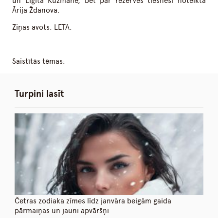
un Ligita Kuzmane, bet par rezerves tiesnesi noteikta
Ārija Ždanova.
Ziņas avots: LETA.
Saistītās tēmas:
Turpini lasīt
Četras zodiaka zīmes līdz janvāra beigām gaida
pārmaiņas un jauni apvāršņi