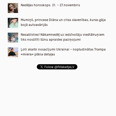
Nedēļas horoskops: 21. – 27.novembris
Mumiņš, princese Diāna un citas slavenības, kuras gāja
bojā autoavārijās
Nesabīsties! Nākamnedēļ uz iedzīvotāju viedtālruņiem
tiks nosūtīti šūnu apraides paziņojumi
Ļoti skarbi nosacījumi Ukrainai – nopludinātas Trampa
«miera» plāna detaļas