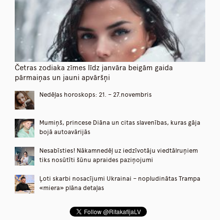
Četras zodiaka zīmes līdz janvāra beigām gaida
pārmaiņas un jauni apvāršņi
Nedēļas horoskops: 21. – 27.novembris
Mumiņš, princese Diāna un citas slavenības, kuras gāja
bojā autoavārijās
Nesabīsties! Nākamnedēļ uz iedzīvotāju viedtālruņiem
tiks nosūtīti šūnu apraides paziņojumi
Ļoti skarbi nosacījumi Ukrainai – nopludinātas Trampa
«miera» plāna detaļas