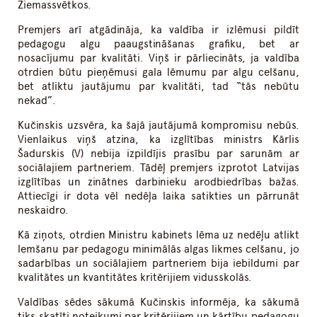
Ziemassvētkos.
Premjers arī atgādināja, ka valdība ir izlēmusi pildīt
pedagogu algu paaugstināšanas grafiku, bet ar
nosacījumu par kvalitāti. Viņš ir pārliecināts, ja valdība
otrdien būtu pieņēmusi gala lēmumu par algu celšanu,
bet atliktu jautājumu par kvalitāti, tad “tās nebūtu
nekad”.
Kučinskis uzsvēra, ka šajā jautājumā kompromisu nebūs.
Vienlaikus viņš atzina, ka izglītības ministrs Kārlis
Šadurskis (V) nebija izpildījis prasību par sarunām ar
sociālajiem partneriem. Tādēļ premjers izprotot Latvijas
izglītības un zinātnes darbinieku arodbiedrības bažas.
Attiecīgi ir dota vēl nedēļa laika satikties un pārrunāt
neskaidro.
Kā ziņots, otrdien Ministru kabinets lēma uz nedēļu atlikt
lemšanu par pedagogu minimālās algas likmes celšanu, jo
sadarbības un sociālajiem partneriem bija iebildumi par
kvalitātes un kvantitātes kritērijiem vidusskolās.
Valdības sēdes sākumā Kučinskis informēja, ka sākumā
tiks skatīti noteikumi par kritērijiem un kārtību pedagogu