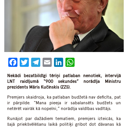
Facebook
Twitter
Telegram
Email
LinkedIn
WhatsApp
Nekādi bezatbildīgi tēriņi patlaban nenotiek, intervijā
LNT raidījumā “900 sekundes” norādīja Ministru
prezidents Māris Kučinskis (ZZS).
Premjers skaidroja, ka patlaban budžetā nav deficīta, pat
ir pārpilde. “Mana pieeja ir sabalansēts budžets un
netērēt vairāk kā nopelni,” norādīja valdības vadītājs.
Runājot par dažādiem tematiem, premjers izteicās, ka
šajā priekšvēlēšanu laikā politiķi gribot dot dāvanas kā