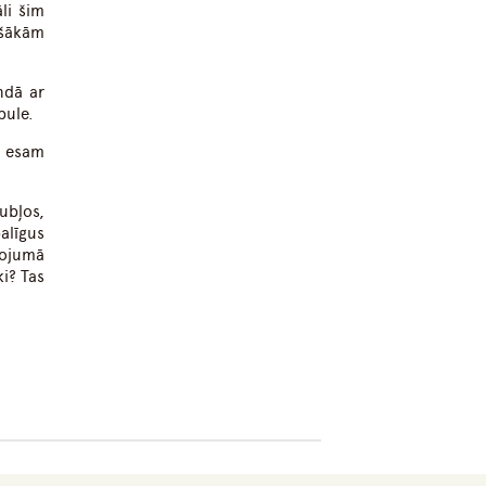
li šim
ašākām
ndā ar
pule.
u esam
ubļos,
alīgus
gojumā
i? Tas