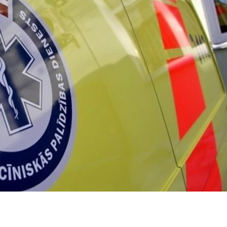
dIn
atsApp