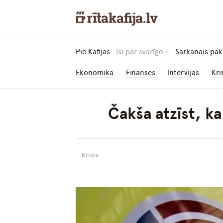
Pie Kafijas
Īsi par svarīgo
Sarkanais pak
Ekonomika
Finanses
Intervijas
Kri
Čakša atzīst, k
Krists