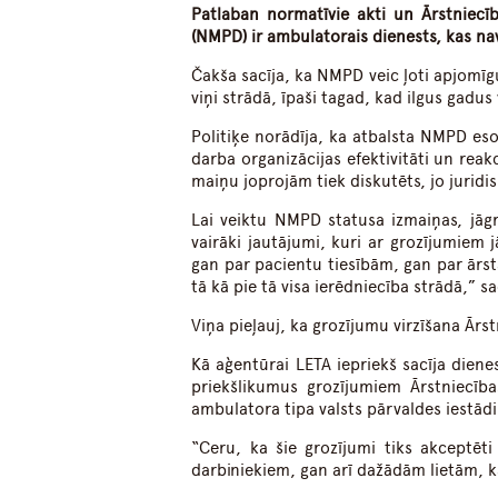
Patlaban normatīvie akti un Ārstniecī
(NMPD) ir ambulatorais dienests, kas nav
Čakša sacīja, ka NMPD veic ļoti apjomīg
viņi strādā, īpaši tagad, kad ilgus gadus
Politiķe norādīja, ka atbalsta NMPD eso
darba organizācijas efektivitāti un rea
maiņu joprojām tiek diskutēts, jo juridisk
Lai veiktu NMPD statusa izmaiņas, jāgr
vairāki jautājumi, kuri ar grozījumiem j
gan par pacientu tiesībām, gan par ārst
tā kā pie tā visa ierēdniecība strādā,” s
Viņa pieļauj, ka grozījumu virzīšana Ārs
Kā aģentūrai LETA iepriekš sacīja dienes
priekšlikumus grozījumiem Ārstniecība
ambulatora tipa valsts pārvaldes iestādi,
“Ceru, ka šie grozījumi tiks akceptēt
darbiniekiem, gan arī dažādām lietām, k