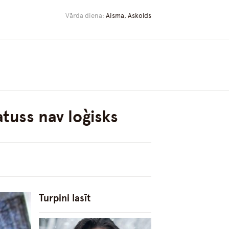
Vārda diena:
Aisma, Askolds
tuss nav loģisks
Turpini lasīt