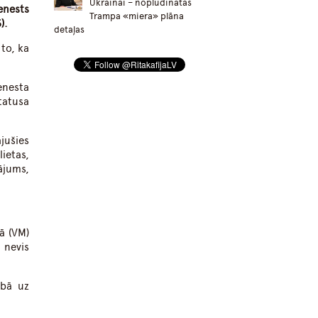
Ukrainai – nopludinātas
enests
Trampa «miera» plāna
).
detaļas
to, ka
enesta
tatusa
jušies
ietas,
ājums,
ā (VM)
 nevis
ībā uz