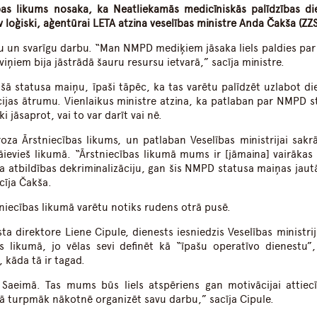
bas likums nosaka, ka Neatliekamās medicīniskās palīdzības di
 loģiski, aģentūrai LETA atzina veselības ministre Anda Čakša (ZZS
u un svarīgu darbu. “Man NMPD mediķiem jāsaka liels paldies par 
 viņiem bija jāstrādā šauru resursu ietvarā,” sacīja ministre.
šā statusa maiņu, īpaši tāpēc, ka tas varētu palīdzēt uzlabot di
kcijas ātrumu. Vienlaikus ministre atzina, ka patlaban par NMPD s
i jāsaprot, vai to var darīt vai nē.
oza Ārstniecības likums, un patlaban Veselības ministrijai sakrā
āievieš likumā. “Ārstniecības likumā mums ir [jāmaina] vairākas l
a atbildības dekriminalizāciju, gan šis NMPD statusa maiņas jaut
acīja Čakša.
tniecības likumā varētu notiks rudens otrā pusē.
ta direktore Liene Cipule, dienests iesniedzis Veselības ministrij
s likumā, jo vēlas sevi definēt kā “īpašu operatīvo dienestu”,
 kāda tā ir tagad.
i Saeimā. Tas mums būs liels atspēriens gan motivācijai attiec
ā turpmāk nākotnē organizēt savu darbu,” sacīja Cipule.