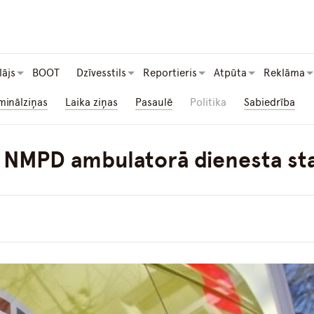
lājs
BOOT
Dzīvesstils
Reportieris
Atpūta
Reklāma
minālziņas
Laika ziņas
Pasaulē
Politika
Sabiedrība
a NMPD ambulatorā dienesta sta