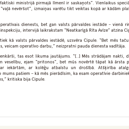
ktiski ministrijā pirmajā līmenī ir saskaņots”. Vienlaikus speciā
“vaļā nevēršot”, izmaiņas varētu tikt veiktas kopā ar kādām pl
eratīvais dienests, bet gan valsts pārvaldes iestāde – vienā ri
nspekciju, intervijā laikrakstam “Neatkarīgā Rīta Avīze” atzina Ci
tiek kā valsts pārvaldes iestādē, uzsvēra Cipule. “Bet mēs tač
ts, veicam operatīvo darbu,” neizpratni pauda dienesta vadītāja.
ienkārši, tas esot likuma jautājums. “[..] Mēs strādājam nakti, d
un veselību, ejam “pritonos”, bet mūs novērtē tāpat kā ārsta p
, ar iekārtām, ar kolēģu atbalstu un drošībā. Atšķirība atal
o mums pašiem – kā mēs pierādīsim, ka esam operatīvie darbiniek
,” kritiska bija Cipule.