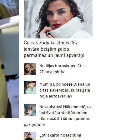
Četras zodiaka zīmes līdz
janvāra beigām gaida
pārmaiņas un jauni apvāršņi
Nedēļas horoskops: 21. –
27.novembris
Mumiņš, princese Diāna un
citas slavenības, kuras gāja
bojā autoavārijās
Nesabīsties! Nākamnedēļ uz
iedzīvotāju viedtālruņiem
tiks nosūtīti šūnu apraides
paziņojumi
Ļoti skarbi nosacījumi