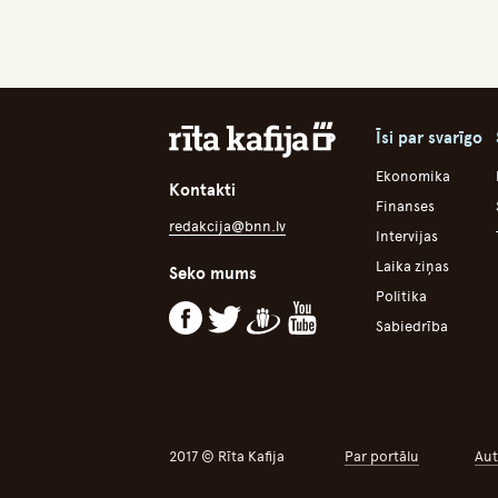
Īsi par svarīgo
Ekonomika
Kontakti
Finanses
redakcija@bnn.lv
Intervijas
Laika ziņas
Seko mums
Politika
Sabiedrība
2017 © Rīta Kafija
Par portālu
Aut