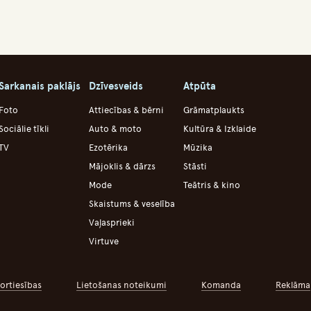
Sarkanais paklājs
Dzīvesveids
Atpūta
Foto
Attiecības & bērni
Grāmatplaukts
Sociālie tīkli
Auto & moto
Kultūra & Izklaide
TV
Ezotērika
Mūzika
Mājoklis & dārzs
Stāsti
Mode
Teātris & kino
Skaistums & veselība
Vaļasprieki
Virtuve
ortiesības
Lietošanas noteikumi
Komanda
Reklāma