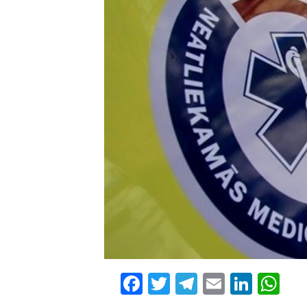
Facebook
Twitter
Telegram
Email
Linke
Wh