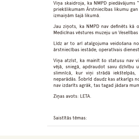
Viņa skaidroja, ka NMPD piedāvājums “fa
priekšlikumam Ārstniecības likumu gan 
izmaiņām šajā likumā.
Jau ziņots, ka NMPD nav definēts kā op
Medicīnas vēstures muzeju un Veselības i
Līdz ar to arī atalgojuma veidošana no
ārstniecības iestāde, operatīvais dienes
Viņa atzīst, ka mainīt šo statusu nav v
vējā, sniegā, apdraudot savu dzīvību 
slimnīcā, kur viņi strādā iekštelpās
neparādās. Šobrīd daudz kas atkarīgs n
nav izdarīts agrāk, tas tagad jādara mums
Ziņas avots: LETA.
Saistītās tēmas: