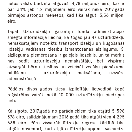
lietās valsts budžetā atguvuši 4,78 miljonus eiro, kas ir
par 34% jeb 1,2 miljoniem eiro vairāk nekā 2017.gada
pirmajos astoņos mēnešos, kad tika atgūti 3,56 miljoni
eiro.
Tāpat Uzturlīdzekļu garantiju fonda administrācijas
sniegtā informācija liecina, ka šogad jau 47 uzturlīdzekļu
nemaksātājiem noteikts transportlīdzekļu un kuģošanas
līdzekļu vadīšanas tiesību izmantošanas aizliegums. Šī
aizlieguma piemērošana ir galējais līdzeklis, un tā mērķis
nav sodīt uzturlīdzekļu nemaksātāju, bet vispirms
aizsargāt bērnu tiesības un veicināt vecāku pienākuma
pildīšanu – uzturlīdzekļu maksāšanu, uzsvēra
administrācijā.
Pēdējos divos gados tiesu izpildītāju lietvedībā kopā
reģistrētas vairāk nekā 10 000 uzturlīdzekļu piedziņas
lietu.
Kā ziņots, 2017.gadā no parādniekiem tika atgūti 5 598
378 eiro, salīdzinājumam 2016.gadā tika atgūti vien 4 295
638 eiro. Pērn visvairāk līdzekļu regresa kārtībā tika
atgūti novembrī, kad atgūto līdzekļu apjoms sasniedza