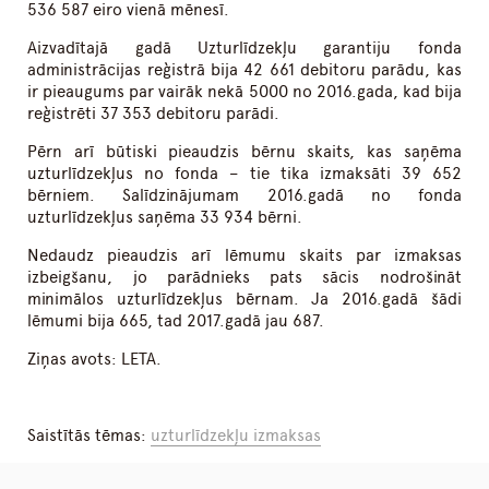
536 587 eiro vienā mēnesī.
Aizvadītajā gadā Uzturlīdzekļu garantiju fonda
administrācijas reģistrā bija 42 661 debitoru parādu, kas
ir pieaugums par vairāk nekā 5000 no 2016.gada, kad bija
reģistrēti 37 353 debitoru parādi.
Pērn arī būtiski pieaudzis bērnu skaits, kas saņēma
uzturlīdzekļus no fonda – tie tika izmaksāti 39 652
bērniem. Salīdzinājumam 2016.gadā no fonda
uzturlīdzekļus saņēma 33 934 bērni.
Nedaudz pieaudzis arī lēmumu skaits par izmaksas
izbeigšanu, jo parādnieks pats sācis nodrošināt
minimālos uzturlīdzekļus bērnam. Ja 2016.gadā šādi
lēmumi bija 665, tad 2017.gadā jau 687.
Ziņas avots: LETA.
Saistītās tēmas:
uzturlīdzekļu izmaksas