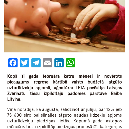
Facebook
Twitter
Telegram
Email
LinkedIn
WhatsApp
Kopš šī gada februāra katru mēnesi ir novērots
pieaugums regresa kārtībā valsts budžetā atgūto
uzturlīdzekļu apjomā, aģentūrai LETA pavēstīja Latvijas
Zvērinātu tiesu izpildītāju padomes pārstāve Baiba
Litvina.
Viņa norādīja, ka augustā, salīdzinot ar jūliju, par 12% jeb
75 600 eiro palielinājies atgūto naudas līdzekļu apjoms
uzturlīdzekļu piedziņas lietās. Kopumā gada astoņos
mēnešos tiesu izpildītāji piedziņas procesā šīs kategorijas